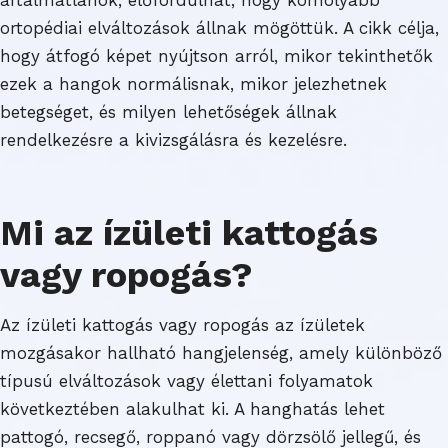
ortopédiai elváltozások állnak mögöttük. A cikk célja,
hogy átfogó képet nyújtson arról, mikor tekinthetők
ezek a hangok normálisnak, mikor jelezhetnek
betegséget, és milyen lehetőségek állnak
rendelkezésre a kivizsgálásra és kezelésre.
Mi az ízületi kattogás
vagy ropogás?
Az ízületi kattogás vagy ropogás az ízületek
mozgásakor hallható hangjelenség, amely különböző
típusú elváltozások vagy élettani folyamatok
következtében alakulhat ki. A hanghatás lehet
pattogó, recsegő, roppanó vagy dörzsölő jellegű, és