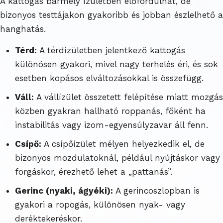
A kattogás bármely ízületben előfordulhat, de
bizonyos testtájakon gyakoribb és jobban észlelhető a
hanghatás.
Térd:
A térdízületben jelentkező kattogás
különösen gyakori, mivel nagy terhelés éri, és sok
esetben kopásos elváltozásokkal is összefügg.
Váll:
A vállízület összetett felépítése miatt mozgás
közben gyakran hallható roppanás, főként ha
instabilitás vagy izom-egyensúlyzavar áll fenn.
Csípő:
A csípőízület mélyen helyezkedik el, de
bizonyos mozdulatoknál, például nyújtáskor vagy
forgáskor, érezhető lehet a „pattanás”.
Gerinc (nyaki, ágyéki):
A gerincoszlopban is
gyakori a ropogás, különösen nyak- vagy
deréktekeréskor.