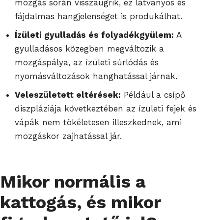
mozgás során visszaugrik, ez látványos és
fájdalmas hangjelenséget is produkálhat.
Ízületi gyulladás és folyadékgyülem:
A
gyulladásos közegben megváltozik a
mozgáspálya, az ízületi súrlódás és
nyomásváltozások hanghatással járnak.
Veleszületett eltérések:
Például a csípő
diszpláziája következtében az ízületi fejek és
vápák nem tökéletesen illeszkednek, ami
mozgáskor zajhatással jár.
Mikor normális a
kattogás, és mikor