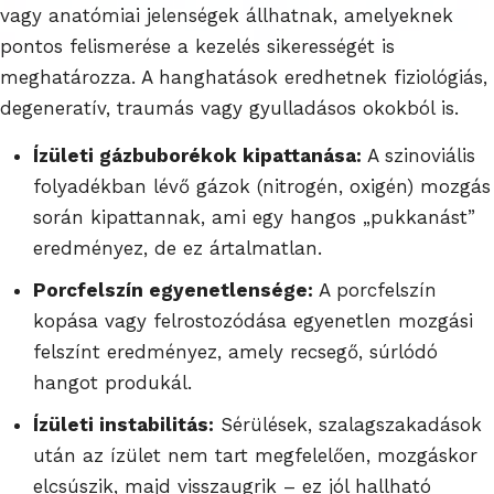
vagy anatómiai jelenségek állhatnak, amelyeknek
pontos felismerése a kezelés sikerességét is
meghatározza. A hanghatások eredhetnek fiziológiás,
degeneratív, traumás vagy gyulladásos okokból is.
Ízületi gázbuborékok kipattanása:
A szinoviális
folyadékban lévő gázok (nitrogén, oxigén) mozgás
során kipattannak, ami egy hangos „pukkanást”
eredményez, de ez ártalmatlan.
Porcfelszín egyenetlensége:
A porcfelszín
kopása vagy felrostozódása egyenetlen mozgási
felszínt eredményez, amely recsegő, súrlódó
hangot produkál.
Ízületi instabilitás:
Sérülések, szalagszakadások
után az ízület nem tart megfelelően, mozgáskor
elcsúszik, majd visszaugrik – ez jól hallható