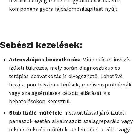
biztosító anyag mellett a gyulladáscsökkentő
komponens gyors fájdalomcsillapítást nyújt.
Sebészi kezelések:
Artroszkópos beavatkozás:
Minimálisan invazív
ízületi tükrözés, mely során diagnosztikus és
terápiás beavatkozás is elvégezhető. Lehetővé
teszi a porcfelszíni eltérések, meniscusproblémák
vagy szalagsérülések célzott ellátását kis
behatolásokon keresztül.
Stabilizáló műtétek:
Instabilitással járó ízületi
panaszok esetén alkalmazott szalagreparáló vagy
rekonstrukciós műtétek. Jellemzően a váll- vagy