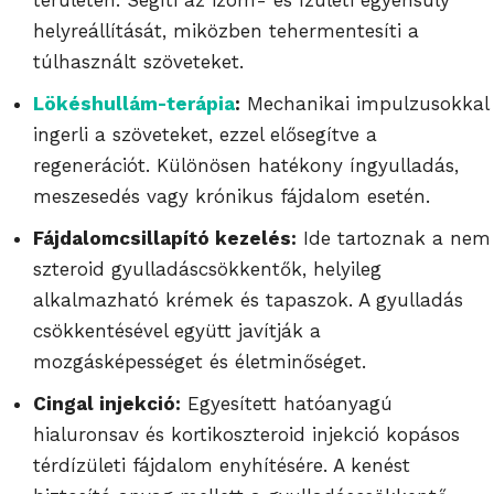
helyreállítását, miközben tehermentesíti a
túlhasznált szöveteket.
Lökéshullám-terápia
:
Mechanikai impulzusokkal
ingerli a szöveteket, ezzel elősegítve a
regenerációt. Különösen hatékony íngyulladás,
meszesedés vagy krónikus fájdalom esetén.
Fájdalomcsillapító kezelés:
Ide tartoznak a nem
szteroid gyulladáscsökkentők, helyileg
alkalmazható krémek és tapaszok. A gyulladás
csökkentésével együtt javítják a
mozgásképességet és életminőséget.
Cingal injekció:
Egyesített hatóanyagú
hialuronsav és kortikoszteroid injekció kopásos
térdízületi fájdalom enyhítésére. A kenést