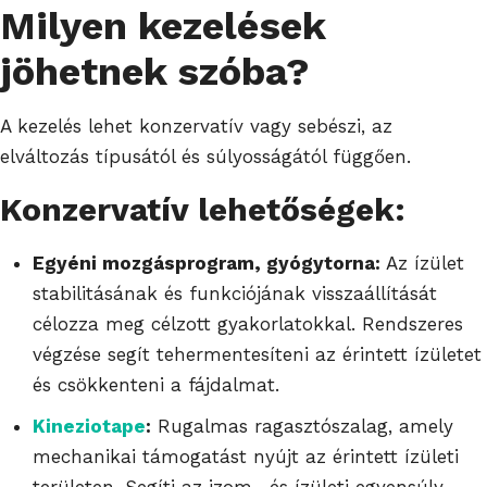
Milyen kezelések
jöhetnek szóba?
A kezelés lehet konzervatív vagy sebészi, az
elváltozás típusától és súlyosságától függően.
Konzervatív lehetőségek:
Egyéni mozgásprogram, gyógytorna:
Az ízület
stabilitásának és funkciójának visszaállítását
célozza meg célzott gyakorlatokkal. Rendszeres
végzése segít tehermentesíteni az érintett ízületet
és csökkenteni a fájdalmat.
Kineziotape
:
Rugalmas ragasztószalag, amely
mechanikai támogatást nyújt az érintett ízületi
területen. Segíti az izom- és ízületi egyensúly