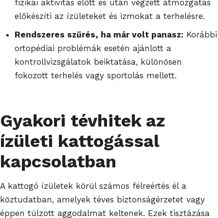
fizikai aktivitás előtt és után végzett átmozgatás
előkészíti az ízületeket és izmokat a terhelésre.
Rendszeres szűrés, ha már volt panasz:
Korábbi
ortopédiai problémák esetén ajánlott a
kontrollvizsgálatok beiktatása, különösen
fokozott terhelés vagy sportolás mellett.
Gyakori tévhitek az
ízületi kattogással
kapcsolatban
A kattogó ízületek körül számos félreértés él a
köztudatban, amelyek téves biztonságérzetet vagy
éppen túlzott aggodalmat keltenek. Ezek tisztázása