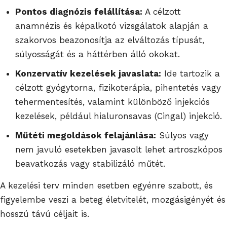
Pontos diagnózis felállítása:
A célzott
anamnézis és képalkotó vizsgálatok alapján a
szakorvos beazonosítja az elváltozás típusát,
súlyosságát és a háttérben álló okokat.
Konzervatív kezelések javaslata:
Ide tartozik a
célzott gyógytorna, fizikoterápia, pihentetés vagy
tehermentesítés, valamint különböző injekciós
kezelések, például hialuronsavas (Cingal) injekció.
Műtéti megoldások felajánlása:
Súlyos vagy
nem javuló esetekben javasolt lehet artroszkópos
beavatkozás vagy stabilizáló műtét.
A kezelési terv minden esetben egyénre szabott, és
figyelembe veszi a beteg életvitelét, mozgásigényét és
hosszú távú céljait is.