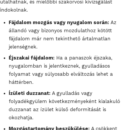
utalhatnak, és mielőbbi szakorvosi kivizsgálást
indokolnak.
Fájdalom mozgás vagy nyugalom során:
Az
állandó vagy bizonyos mozdulathoz kötött
fájdalom már nem tekinthető ártalmatlan
jelenségnek.
Éjszakai fájdalom:
Ha a panaszok éjszaka,
nyugalomban is jelentkeznek, gyulladásos
folyamat vagy súlyosabb elváltozás lehet a
háttérben.
Ízületi duzzanat:
A gyulladás vagy
folyadékgyülem következményeként kialakuló
duzzanat az ízület külső deformitását is
okozhatja.
Mozgástartomány beszűkülése:
A csökkent