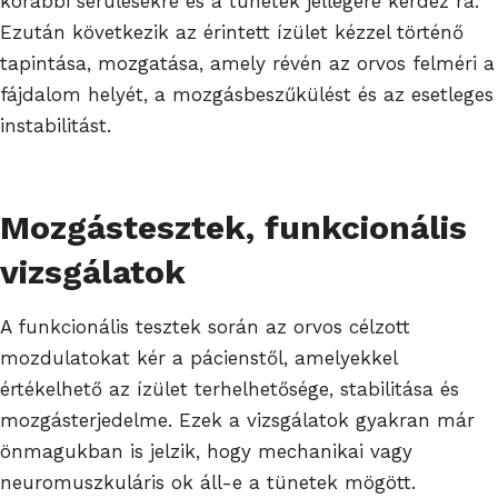
korábbi sérülésekre és a tünetek jellegére kérdez rá.
Ezután következik az érintett ízület kézzel történő
tapintása, mozgatása, amely révén az orvos felméri a
fájdalom helyét, a mozgásbeszűkülést és az esetleges
instabilitást.
Mozgástesztek, funkcionális
vizsgálatok
A funkcionális tesztek során az orvos célzott
mozdulatokat kér a pácienstől, amelyekkel
értékelhető az ízület terhelhetősége, stabilitása és
mozgásterjedelme. Ezek a vizsgálatok gyakran már
önmagukban is jelzik, hogy mechanikai vagy
neuromuszkuláris ok áll-e a tünetek mögött.