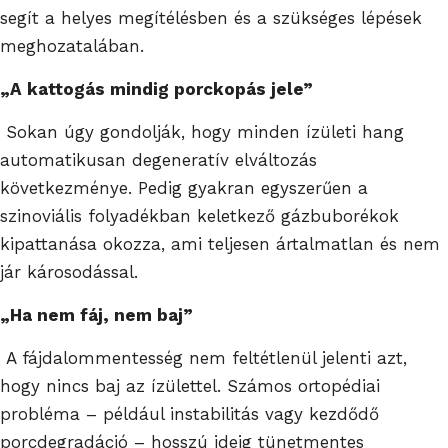
segít a helyes megítélésben és a szükséges lépések
meghozatalában.
„A kattogás mindig porckopás jele”
Sokan úgy gondolják, hogy minden ízületi hang
automatikusan degeneratív elváltozás
következménye. Pedig gyakran egyszerűen a
szinoviális folyadékban keletkező gázbuborékok
kipattanása okozza, ami teljesen ártalmatlan és nem
jár károsodással.
„Ha nem fáj, nem baj”
A fájdalommentesség nem feltétlenül jelenti azt,
hogy nincs baj az ízülettel. Számos ortopédiai
probléma – például instabilitás vagy kezdődő
porcdegradáció – hosszú ideig tünetmentes