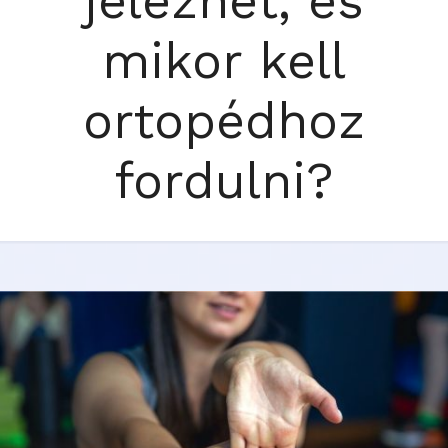
jelezhet, és
mikor kell
ortopédhoz
fordulni?