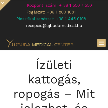
Központi szám: + 36 1 550 7 550
Fogászat: +36 1 800 1081
Plasztikai sebészet: +36 1 445 0108
recepcio@ujbudamedical.hu
Ízületi
kattogás,
ropogás – Mit