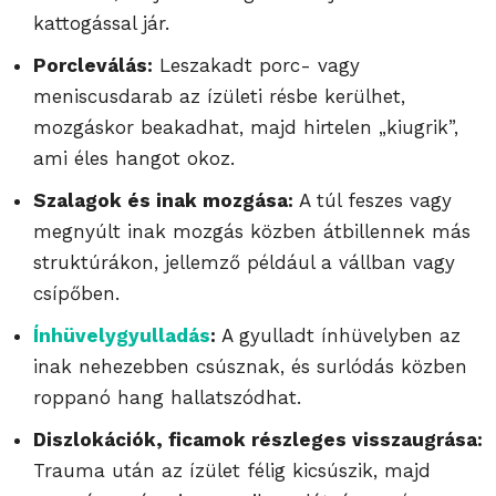
kattogással jár.
Porcleválás:
Leszakadt porc- vagy
meniscusdarab az ízületi résbe kerülhet,
mozgáskor beakadhat, majd hirtelen „kiugrik”,
ami éles hangot okoz.
Szalagok és inak mozgása:
A túl feszes vagy
megnyúlt inak mozgás közben átbillennek más
struktúrákon, jellemző például a vállban vagy
csípőben.
Ínhüvelygyulladás
:
A gyulladt ínhüvelyben az
inak nehezebben csúsznak, és surlódás közben
roppanó hang hallatszódhat.
Diszlokációk, ficamok részleges visszaugrása:
Trauma után az ízület félig kicsúszik, majd