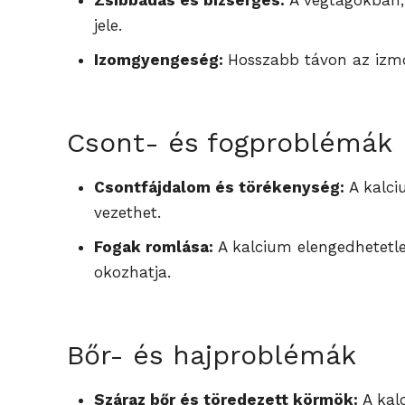
Zsibbadás és bizsergés:
A végtagokban, 
jele.
Izomgyengeség:
Hosszabb távon az izmo
Csont- és fogproblémák
Csontfájdalom és törékenység:
A kalci
vezethet.
Fogak romlása:
A kalcium elengedhetetle
okozhatja.
Bőr- és hajproblémák
Száraz bőr és töredezett körmök:
A kal