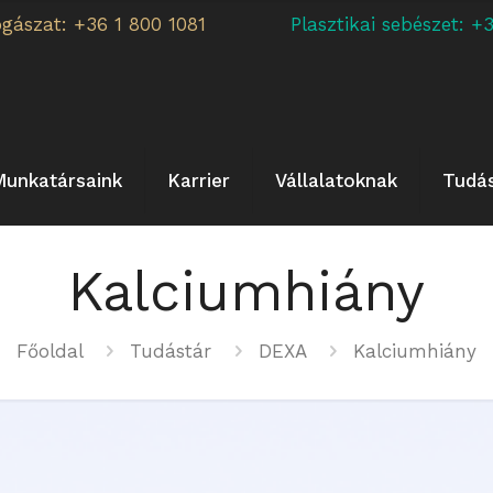
ogászat: +36 1 800 1081
Plasztikai sebészet:
Munkatársaink
Karrier
Vállalatoknak
Tudá
Kalciumhiány
Főoldal
Tudástár
DEXA
Kalciumhiány