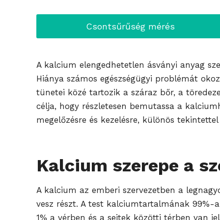
Csontsűrűség mérés
A kalcium elengedhetetlen ásványi anyag sz
Hiánya számos egészségügyi problémát okozha
tünetei közé tartozik a száraz bőr, a törede
célja, hogy részletesen bemutassa a kalciumh
megelőzésre és kezelésre, különös tekintette
Kalcium szerepe a s
A kalcium az emberi szervezetben a legnagy
vesz részt. A test kalciumtartalmának 99%-a
1% a vérben és a sejtek közötti térben van 