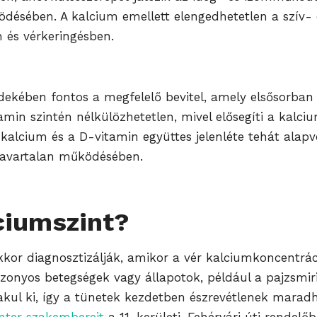
désében. A kalcium emellett elengedhetetlen a szív-
 és vérkeringésben.
dekében fontos a megfelelő bevitel, amely elsősorban 
tamin szintén nélkülözhetetlen, mivel elősegíti a kalci
. A kalcium és a D-vitamin együttes jelenléte tehát al
zavartalan működésében.
ciumszint?
kkor diagnosztizálják, amikor a vér kalciumkoncentrá
zonyos betegségek vagy állapotok, például a pajzsmiri
akul ki, így a tünetek kezdetben észrevétlenek marad