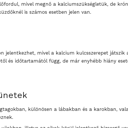
lőfordul, mivel megnő a kalciumszükségletük, de kró
üzdőknél is számos esetben jelen van.
i
jelentkezhet, mivel a kalcium kulcsszerepet játszik
től és időtartamától függ, de már enyhébb hiány eseté
tünetek
gtagokban, különösen a lábakban és a karokban, vala
eznek.