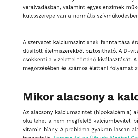
véralvadásban, valamint egyes enzimek műkö
kulcsszerepe van a normális szívműködésben
A szervezet kalciumszintjének fenntartása ér
dúsított élelmiszerekből biztosítható. A D-vi
csökkenti a vizelettel történő kiválasztását
megőrzésében és számos élettani folyamat 
Mikor alacsony a kal
Az alacsony kalciumszintet (hipokalcémia) a
oka lehet a nem megfelelő kalciumbevitel, bi
vitamin hiány. A probléma gyakran lassan al