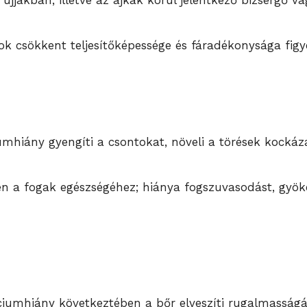
ujjakban, illetve az ajkak körül jelentkező bizsergő v
k csökkent teljesítőképessége és fáradékonysága figy
umhiány gyengíti a csontokat, növeli a törések kockáz
n a fogak egészségéhez; hiánya fogszuvasodást, gyöké
ciumhiány következtében a bőr elveszíti rugalmasságá