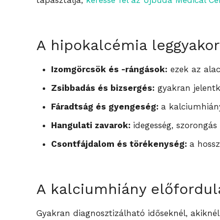
tapasztalja,
keresse fel az Újbuda Medical C
A hipokalcémia leggyakori
Izomgörcsök és -rángások:
ezek az alac
Zsibbadás és bizsergés:
gyakran jelentk
Fáradtság és gyengeség:
a kalciumhián
Hangulati zavarok:
idegesség, szorongás 
Csontfájdalom és törékenység:
a hossz
A kalciumhiány előfordul
Gyakran diagnosztizálható időseknél, akiknél 