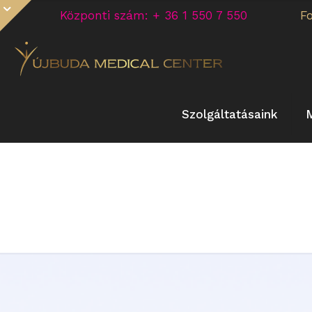
Központi szám: + 36 1 550 7 550
F
Szolgáltatásaink