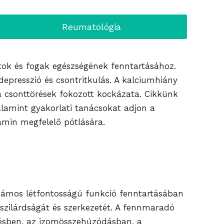
Reumatológia
ok és fogak egészségének fenntartásához.
epresszió és csontritkulás. A kalciumhiány
 a csonttörések fokozott kockázata. Cikkünk
alamint gyakorlati tanácsokat adjon a
amin megfelelő pótlására.
zámos létfontosságú funkció fenntartásában
szilárdságát és szerkezetét. A fennmaradó
ödésben, az izomösszehúzódásban, a