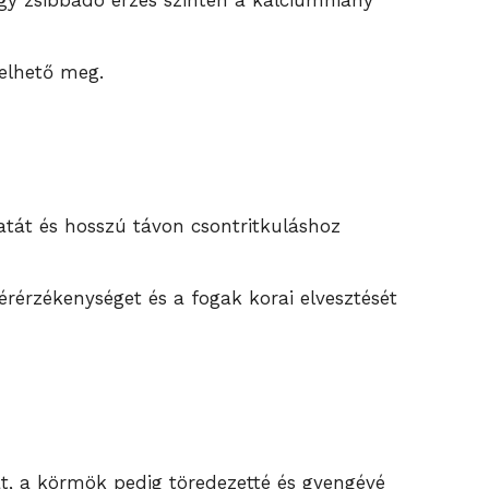
agy zsibbadó érzés szintén a kalciumhiány
elhető meg.
atát és hosszú távon csontritkuláshoz
rérzékenységet és a fogak korai elvesztését
t, a körmök pedig töredezetté és gyengévé