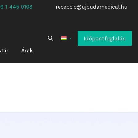
 +36 1 445 0108
recepcio@ujbudamedical.hu
Időpontfoglalás
stár
Árak