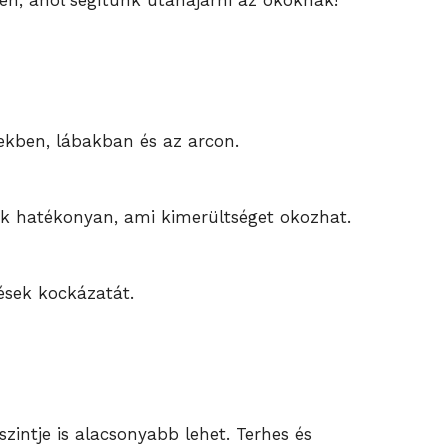
őben, ahol segítünk utánajárni az okoknak!
ekben, lábakban és az arcon.
 hatékonyan, ami kimerültséget okozhat.
ések kockázatát.
zintje is alacsonyabb lehet. Terhes és