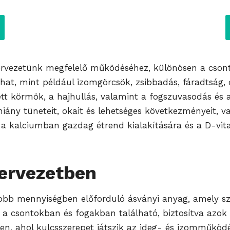
ervezetünk megfelelő működéséhez, különösen a csont
t, mint például izomgörcsök, zsibbadás, fáradtság, d
zett körmök, a hajhullás, valamint a fogszuvasodás és
iány tüneteit, okait és lehetséges következményeit, v
l a kalciumban gazdag étrend kialakítására és a D-vit
zervezetben
obb mennyiségben előforduló ásványi anyag, amely s
 a csontokban és fogakban található, biztosítva azok 
jelen, ahol kulcsszerepet játszik az ideg- és izomműk