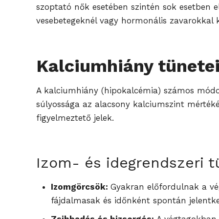
szoptató nők esetében szintén sok esetben e
vesebetegeknél vagy hormonális zavarokkal k
Kalciumhiány tünete
A kalciumhiány (hipokalcémia) számos módon 
súlyossága az alacsony kalciumszint mértéké
figyelmeztető jelek.
Izom- és idegrendszeri 
Izomgörcsök:
Gyakran előfordulnak a vé
fájdalmasak és időnként spontán jelentk