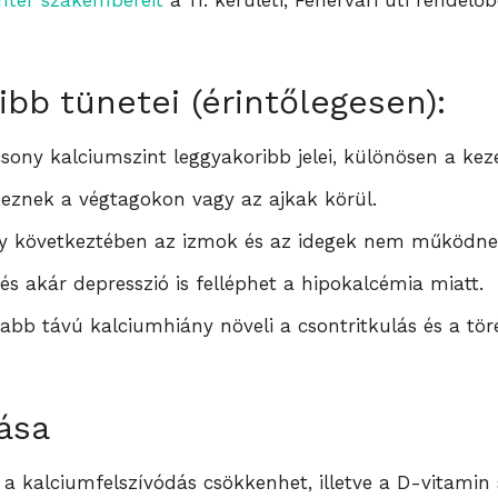
enter szakembereit
a 11. kerületi, Fehérvári úti rendel
bb tünetei (érintőlegesen):
sony kalciumszint leggyakoribb jelei, különösen a kez
eznek a végtagokon vagy az ajkak körül.
y következtében az izmok és az idegek nem működnek
és akár depresszió is felléphet a hipokalcémia miatt.
abb távú kalciumhiány növeli a csontritkulás és a tör
ása
a kalciumfelszívódás csökkenhet, illetve a D-vitamin s