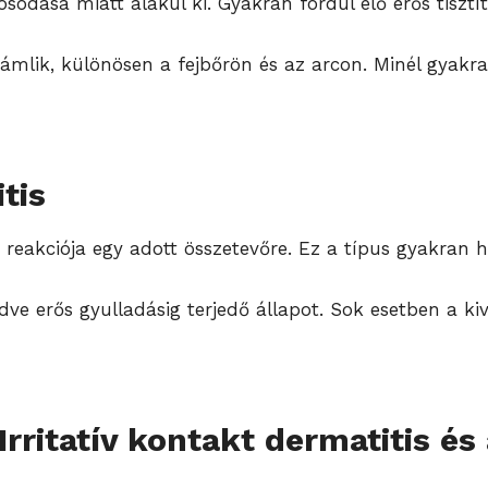
rosodása miatt alakul ki. Gyakran fordul elő erős tis
s hámlik, különösen a fejbőrön és az arcon. Minél gyakr
tis
reakciója egy adott összetevőre. Ez a típus gyakran h
zdve erős gyulladásig terjedő állapot. Sok esetben a kiv
Irritatív kontakt dermatitis és