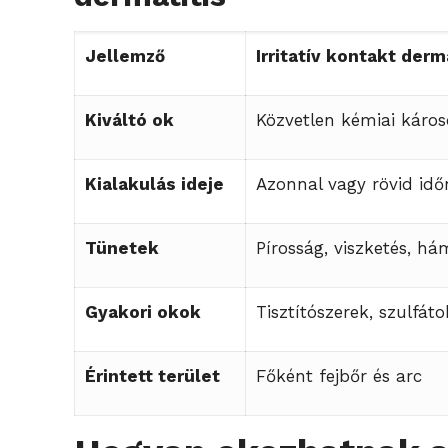
Jellemző
Irritatív kontakt derm
Kiváltó ok
Közvetlen kémiai káros
Kialakulás ideje
Azonnal vagy rövid idő
Tünetek
Pírosság, viszketés, há
Gyakori okok
Tisztítószerek, szulfáto
Érintett terület
Főként fejbőr és arc