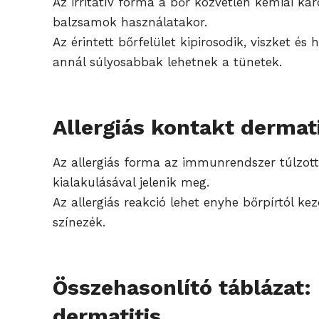
Az irritatív forma a bőr közvetlen kémiai ká
balzsamok használatakor.
Az érintett bőrfelület kipirosodik, viszket é
annál súlyosabbak lehetnek a tünetek.
Allergiás kontakt dermati
Az allergiás forma az immunrendszer túlzott 
kialakulásával jelenik meg.
Az allergiás reakció lehet enyhe bőrpírtól ke
színezék.
Összehasonlító táblázat: 
dermatitis