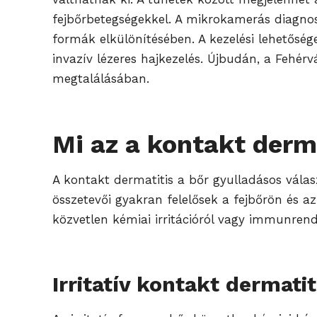
fejbőrbetegségekkel. A mikrokamerás diagnoszt
formák elkülönítésében. A kezelési lehetőség
invazív lézeres hajkezelés. Újbudán, a Fehérv
megtalálásában.
Mi az a kontakt derm
A kontakt dermatitis a bőr gyulladásos válasz
összetevői gyakran felelősek a fejbőrön és a
közvetlen kémiai irritációról vagy immunrend
Irritatív kontakt dermatit