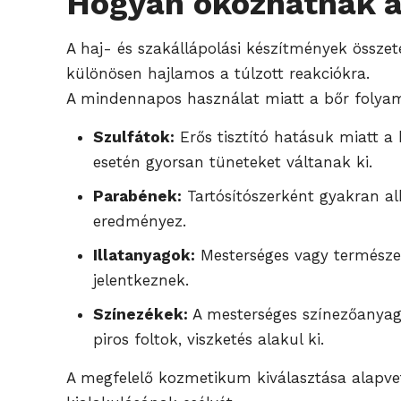
Hogyan okozhatnak a 
A haj- és szakállápolási készítmények összete
különösen hajlamos a túlzott reakciókra.
A mindennapos használat miatt a bőr folyama
Szulfátok:
Erős tisztító hatásuk miatt a 
esetén gyorsan tüneteket váltanak ki.
Parabének:
Tartósítószerként gyakran al
eredményez.
Illatanyagok:
Mesterséges vagy természete
jelentkeznek.
Színezékek:
A mesterséges színezőanyago
piros foltok, viszketés alakul ki.
A megfelelő kozmetikum kiválasztása alapvet