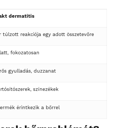
akt dermatitis
túlzott reakciója egy adott összetevőre
latt, fokozatosan
rős gyulladás, duzzanat
artósítószerek, színezékek
termék érintkezik a bőrrel