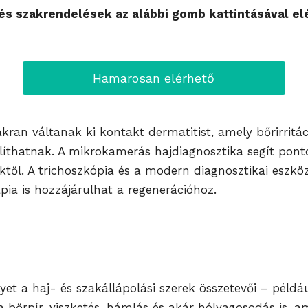
s szakrendelések az alábbi gomb kattintásával el
Hamarosan elérhető
akran váltanak ki kontakt dermatitist, amely bőrirritác
thatnak. A mikrokamerás hajdiagnosztika segít ponto
től. A trichoszkópia és a modern diagnosztikai eszközö
pia is hozzájárulhat a regenerációhoz.
et a haj- és szakállápolási szerek összetevői – példá
 a bőrpír, viszketés, hámlás és akár hólyagosodás is,