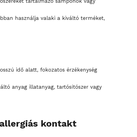
ztítószereket tartalmazó samponok vagy
abban használja valaki a kiváltó terméket,
osszú idő alatt, fokozatos érzékenység
áltó anyag illatanyag, tartósítószer vagy
 allergiás kontakt