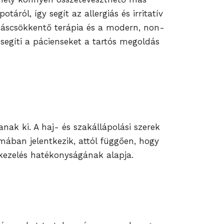
áról, így segít az allergiás és irritatív
ladáscsökkentő terápia és a modern, non-
r segíti a pácienseket a tartós megoldás
nak ki. A haj- és szakállápolási szerek
rmában jelentkezik, attól függően, hogy
 kezelés hatékonyságának alapja.