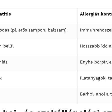
atitis
Allergiás kont
odás (pl. erős sampon, balzsam)
Immunrendszer 
n belül
Hosszabb idő a
mlás
Enyhe bőrpír, e
k
Illatanyagok, t
Bárhol, ahol a 