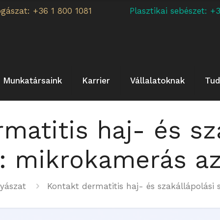
ogászat: +36 1 800 1081
Plasztikai sebészet:
Munkatársaink
Karrier
Vállalatoknak
Tud
matitis haj- és sz
: mikrokamerás a
yászat
Kontakt dermatitis haj- és szakállápolási