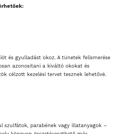
érhetőek:
iót és gyulladást okoz. A tünetek felismerése
san azonosítani a kiváltó okokat és
k célzott kezelési tervet tesznek lehetővé.
ul szulfátok, parabének vagy illatanyagok –
 amely könnyen összetéveszthető más