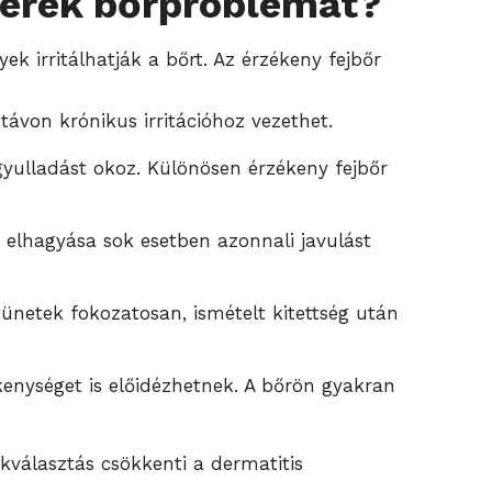
zerek bőrproblémát?
k irritálhatják a bőrt. Az érzékeny fejbőr
ávon krónikus irritációhoz vezethet.
 gyulladást okoz. Különösen érzékeny fejbőr
 elhagyása sok esetben azonnali javulást
ünetek fokozatosan, ismételt kitettség után
enységet is előidézhetnek. A bőrön gyakran
kválasztás csökkenti a dermatitis