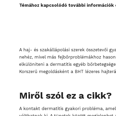
Témához kapcsolódó további információk é
A haj- és szakállápolási szerek összetevői gy
nehéz, mivel más fejbőrproblémákhoz hasonlí
elkülöníteni a dermatitis egyéb bőrbetegségek
Korszerű megoldásként a BHT lézeres hajterá
Miről szól ez a cikk?
A kontakt dermatitis gyakori probléma, amely
válthatnak ki. A tünetek között megjelenhet