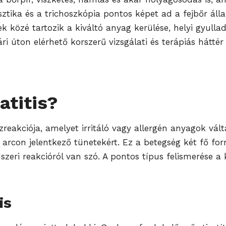
ika és a trichoszkópia pontos képet ad a fejbőr állapot
ek közé tartozik a kiváltó anyag kerülése, helyi gyul
ári úton elérhető korszerű vizsgálati és terápiás hátté
atitis?
reakciója, amelyet irritáló vagy allergén anyagok válta
z arcon jelentkező tünetekért. Ez a betegség két fő fo
szeri reakcióról van szó. A pontos típus felismerése a
is