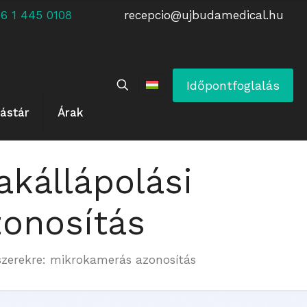
 +36 1 445 0108
recepcio@ujbudamedical.hu
Időpontfoglalás
ástár
Árak
akállápolási
zonosítás
 szerekre: mikrokamerás azonosítás