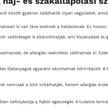
haj- és szakállápolási s
vői között gyakran találhatók olyan vegyületek, amelye
tosan ki van téve ezeknek a hatásoknak. Ez hosszú t
bőr védőrétegét is eltávolíthatják, ami kiszáradást és
kalmazzák, de allergiás reakciókat válthatnak ki. Ezek
s illatanyagok egyaránt okozhatnak bőrirritációt. A t
k nemcsak a bőrt irritálhatják, hanem allergiás érzék
ően befolyásolja a fejbőr egészségét. A tudatos termé