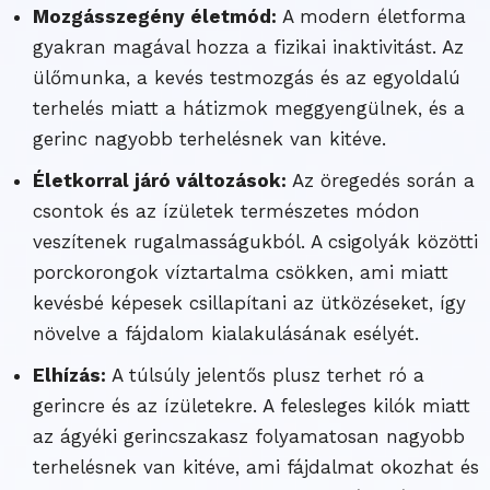
Mozgásszegény életmód:
A modern életforma
gyakran magával hozza a fizikai inaktivitást. Az
ülőmunka, a kevés testmozgás és az egyoldalú
terhelés miatt a hátizmok meggyengülnek, és a
gerinc nagyobb terhelésnek van kitéve.
Életkorral járó változások:
Az öregedés során a
csontok és az ízületek természetes módon
veszítenek rugalmasságukból. A csigolyák közötti
porckorongok víztartalma csökken, ami miatt
kevésbé képesek csillapítani az ütközéseket, így
növelve a fájdalom kialakulásának esélyét.
Elhízás:
A túlsúly jelentős plusz terhet ró a
gerincre és az ízületekre. A felesleges kilók miatt
az ágyéki gerincszakasz folyamatosan nagyobb
terhelésnek van kitéve, ami fájdalmat okozhat és