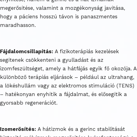
megerősítése, valamint a mozgékonyság javítása,
hogy a páciens hosszú távon is panaszmentes
maradhasson.
Fájdalomcsillapítás:
A fizikoterápiás kezelések
segítenek csökkenteni a gyulladást és az
izomfeszültséget, amely a hátfájás egyik fő okozója. A
különböző terápiás eljárások – például az ultrahang,
a lökéshullám vagy az elektromos stimuláció (TENS)
– hatékonyan enyhítik a fájdalmat, és elősegítik a
gyorsabb regenerációt.
Izomerősítés:
A hátizmok és a gerinc stabilitását