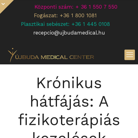
Központi szám: + 36 1 550 7 550
Fogászat: +36 1 800 1081
Plasztikai sebészet: +36 1 445 0108
recepcio@ujbudamedical.hu
Krónikus
hátfájás: A
fizikoterápiás