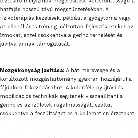
biztosító mélyizmok megerősítése kulcsfontosságú a
hátfájás hosszú távú megszüntetésében. A
fizikoterápiás kezelések, például a gyógytorna vagy
az ellenállásos tréning, célzottan fejlesztik ezeket az
izmokat, ezzel csökkentve a gerinc terhelését és
javítva annak támogatását.
Mozgékonyság javítása:
A hát merevsége és a
korlátozott mozgástartomány gyakran hozzájárul a
fájdalom fokozódásához. A különféle nyújtási és
mobilizációs technikák segítenek visszaállítani a
gerinc és az ízületek rugalmasságát, ezáltal
csökkentve a feszültséget és a kellemetlen érzeteket.