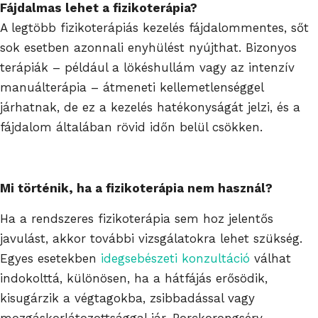
Fájdalmas lehet a fizikoterápia?
A legtöbb fizikoterápiás kezelés fájdalommentes, sőt
sok esetben azonnali enyhülést nyújthat. Bizonyos
terápiák – például a lökéshullám vagy az intenzív
manuálterápia – átmeneti kellemetlenséggel
járhatnak, de ez a kezelés hatékonyságát jelzi, és a
fájdalom általában rövid időn belül csökken.
Mi történik, ha a fizikoterápia nem használ?
Ha a rendszeres fizikoterápia sem hoz jelentős
javulást, akkor további vizsgálatokra lehet szükség.
Egyes esetekben
idegsebészeti konzultáció
válhat
indokolttá, különösen, ha a hátfájás erősödik,
kisugárzik a végtagokba, zsibbadással vagy
mozgáskorlátozottsággal jár. Porckorongsérv,