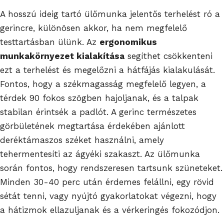
A hosszú ideig tartó ülőmunka jelentős terhelést ró a
gerincre, különösen akkor, ha nem megfelelő
testtartásban ülünk. Az
ergonomikus
munkakörnyezet kialakítása
segíthet csökkenteni
ezt a terhelést és megelőzni a hátfájás kialakulását.
Fontos, hogy a székmagasság megfelelő legyen, a
térdek 90 fokos szögben hajoljanak, és a talpak
stabilan érintsék a padlót. A gerinc természetes
görbületének megtartása érdekében ajánlott
deréktámaszos széket használni, amely
tehermentesíti az ágyéki szakaszt. Az ülőmunka
során fontos, hogy rendszeresen tartsunk szüneteket.
Minden 30-40 perc után érdemes felállni, egy rövid
sétát tenni, vagy nyújtó gyakorlatokat végezni, hogy
a hátizmok ellazuljanak és a vérkeringés fokozódjon.