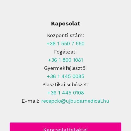
Kapcsolat
Központi szám:
+36 1 550 7 550
Fogászat:
+36 1 800 1081
Gyermekfejlesztő:
+36 1 445 0085
Plasztikai sebészet:
+36 1 445 0108
E-mail:
recepcio@ujbudamedical.hu
Kapcsolatfelvétel