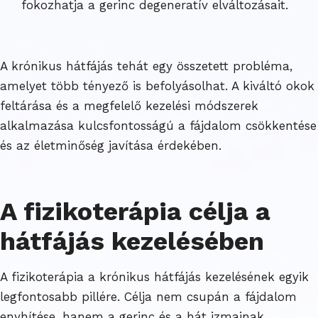
fokozhatja a gerinc degeneratív elváltozásait.
A krónikus hátfájás tehát egy összetett probléma,
amelyet több tényező is befolyásolhat. A kiváltó okok
feltárása és a megfelelő kezelési módszerek
alkalmazása kulcsfontosságú a fájdalom csökkentése
és az életminőség javítása érdekében.
A fizikoterápia célja a
hátfájás kezelésében
A fizikoterápia a krónikus hátfájás kezelésének egyik
legfontosabb pillére. Célja nem csupán a fájdalom
enyhítése, hanem a gerinc és a hát izmainak