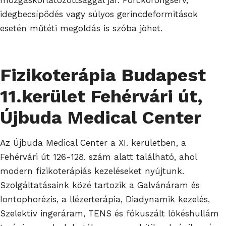
idegbecsípődés vagy súlyos gerincdeformitások
esetén műtéti megoldás is szóba jöhet.
Fizikoterápia Budapest
11.kerület Fehérvári út,
Újbuda Medical Center
Az Újbuda Medical Center a XI. kerületben, a
Fehérvári út 126-128. szám alatt található, ahol
modern fizikoterápiás kezeléseket nyújtunk.
Szolgáltatásaink közé tartozik a
Galvánáram és
Iontophorézis, a l
lézerterápia,
Diadynamik kezelés,
Szelektív ingeráram, TENS
és fókuszált lökéshullám