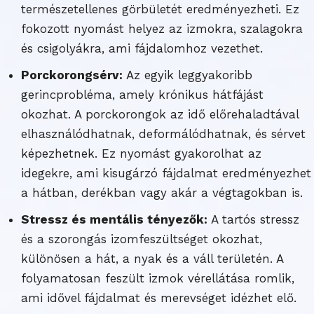
természetellenes görbületét eredményezheti. Ez
fokozott nyomást helyez az izmokra, szalagokra
és csigolyákra, ami fájdalomhoz vezethet.
Porckorongsérv:
Az egyik leggyakoribb
gerincprobléma, amely krónikus hátfájást
okozhat. A porckorongok az idő előrehaladtával
elhasználódhatnak, deformálódhatnak, és sérvet
képezhetnek. Ez nyomást gyakorolhat az
idegekre, ami kisugárzó fájdalmat eredményezhet
a hátban, derékban vagy akár a végtagokban is.
Stressz és mentális tényezők:
A tartós stressz
és a szorongás izomfeszültséget okozhat,
különösen a hát, a nyak és a váll területén. A
folyamatosan feszült izmok vérellátása romlik,
ami idővel fájdalmat és merevséget idézhet elő.