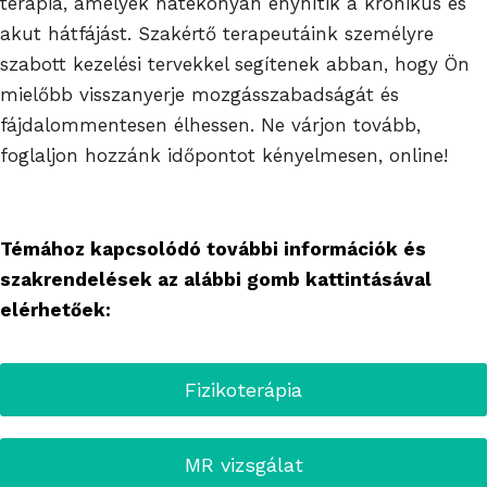
terápia, amelyek hatékonyan enyhítik a krónikus és
akut hátfájást. Szakértő terapeutáink személyre
szabott kezelési tervekkel segítenek abban, hogy Ön
mielőbb visszanyerje mozgásszabadságát és
fájdalommentesen élhessen. Ne várjon tovább,
foglaljon hozzánk időpontot kényelmesen, online!
Témához kapcsolódó további információk és
szakrendelések az alábbi gomb kattintásával
elérhetőek:
Fizikoterápia
MR vizsgálat