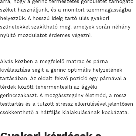
arra, hogy a gerinc természetes görbületét támogató
széket használjunk, és a monitort szemmagasságba
helyezzük. A hosszú ideig tartó ülés gyakori
szünetekkel szakítható meg, amelyek során néhány
nyújtó mozdulatot érdemes végezni.
Alvás közben a megfelelő matrac és párna
kiválasztása segít a gerinc optimális helyzetének
tartásában. Az oldalt fekvő pozíció egy párnával a
térdek között tehermentesíti az ágyéki
gerincszakaszt. A mozgásszegény életmód, a rossz
testtartás és a túlzott stressz elkerülésével jelentősen
csökkenthető a hátfájás kialakulásának kockázata.
Gyakori kérdések a