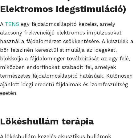
Elektromos Idegstimuláció)
A
TENS
egy fájdalomcsillapító kezelés, amely
alacsony frekvenciájú elektromos impulzusokat
használ a fájdalomérzet csökkentésére. A készülék a
bőr felszínén keresztül stimulálja az idegeket,
blokkolja a fájdalominger továbbítását az agy felé,
miközben endorfinokat szabadít fel, amelyek
természetes fájdalomcsillapító hatásúak. Különösen
ajánlott idegi eredetű fájdalmak és izomfeszültség
esetén.
Lökéshullám terápia
A lökéshullám kezelés akusztikus hullámok