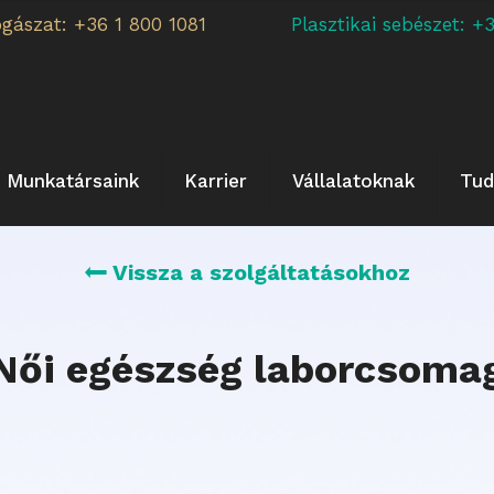
ogászat: +36 1 800 1081
Plasztikai sebészet:
Munkatársaink
Karrier
Vállalatoknak
Tud
Vissza a szolgáltatásokhoz
Női egészség laborcsoma