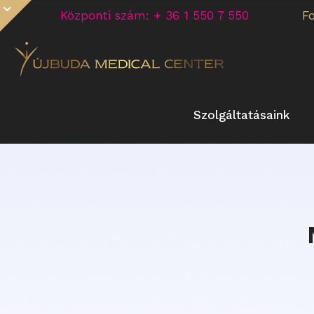
Központi szám: + 36 1 550 7 550
F
Szolgáltatásaink