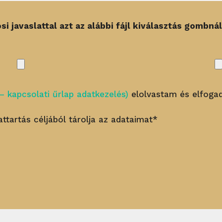
 javaslattal azt az alábbi fájl kiválasztás gombnál
– kapcsolati űrlap adatkezelés)
elolvastam és elfog
ttartás céljából tárolja az adataimat*