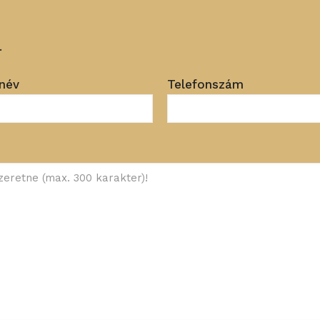
.
név
Telefonszám