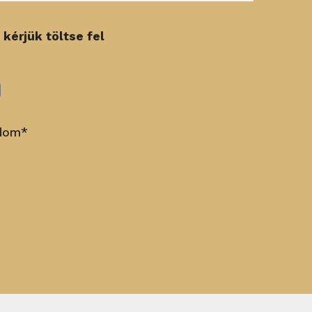
 kérjük töltse fel
adom*