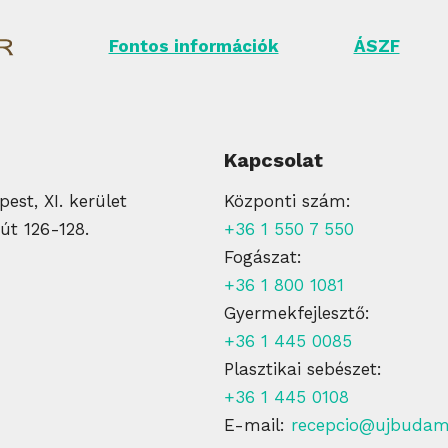
Fontos információk
ÁSZF
Kapcsolat
est, XI. kerület
Központi szám:
út 126-128.
+36 1 550 7 550
Fogászat:
+36 1 800 1081
Gyermekfejlesztő:
+36 1 445 0085
Plasztikai sebészet:
+36 1 445 0108
E-mail:
recepcio@ujbudam