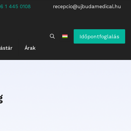
 +36 1 445 0108
recepcio@ujbudamedical.hu
Időpontfoglalás
ástár
Árak
g