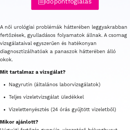
Időpontfoglalás
A női urológiai problémák hátterében leggyakrabban
fertőzések, gyulladásos folyamatok állnak. A csomag
vizsgálataival egyszerűen és hatékonyan
diagnosztizálhatóak a panaszok hátterében álló
okok.
Mit tartalmaz a vizsgálat?
Nagyrutin (általános laborvizsgálatok)
Teljes vizeletvizsgálat üledékkel
Vizelettenyésztés (24 órás gyűjtött vizeletből)
Mikor ajánlott?
Húgyúti fertőzés gyanúja, visszatérő hólyaghurut,