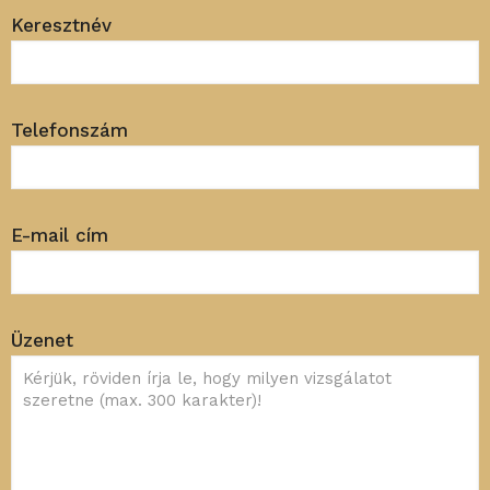
Keresztnév
Telefonszám
E-mail cím
Üzenet