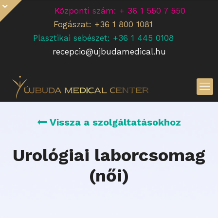
Központi szám: + 36 1 550 7 550
Fogászat: +36 1 800 1081
Plasztikai sebészet: +36 1 445 0108
recepcio@ujbudamedical.hu
Vissza a szolgáltatásokhoz
Urológiai laborcsomag
(női)