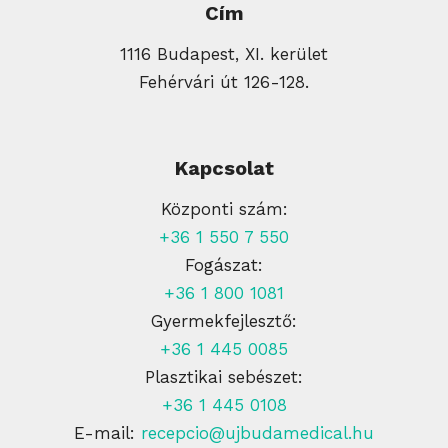
Cím
1116 Budapest, XI. kerület
Fehérvári út 126-128.
Kapcsolat
Központi szám:
+36 1 550 7 550
Fogászat:
+36 1 800 1081
Gyermekfejlesztő:
+36 1 445 0085
Plasztikai sebészet:
+36 1 445 0108
E-mail:
recepcio@ujbudamedical.hu