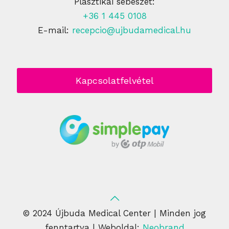
Plasztikai sebészet:
+36 1 445 0108
E-mail:
recepcio@ujbudamedical.hu
Kapcsolatfelvétel
© 2024 Újbuda Medical Center | Minden jog
fenntartva | Weboldal:
Neobrand