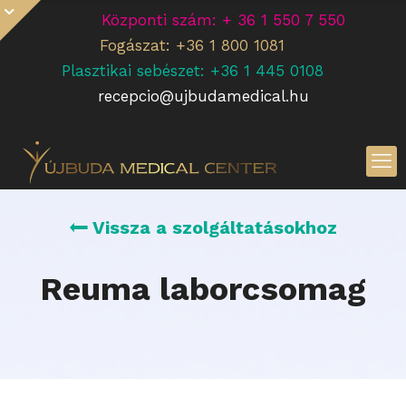
Központi szám: + 36 1 550 7 550
Fogászat: +36 1 800 1081
Plasztikai sebészet: +36 1 445 0108
recepcio@ujbudamedical.hu
Vissza a szolgáltatásokhoz
Reuma laborcsomag