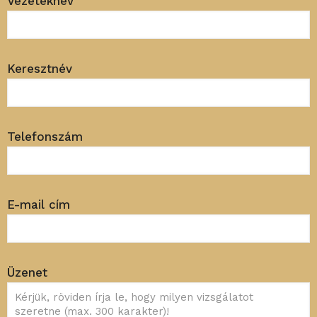
Vezetéknév
Keresztnév
Telefonszám
E-mail cím
Üzenet