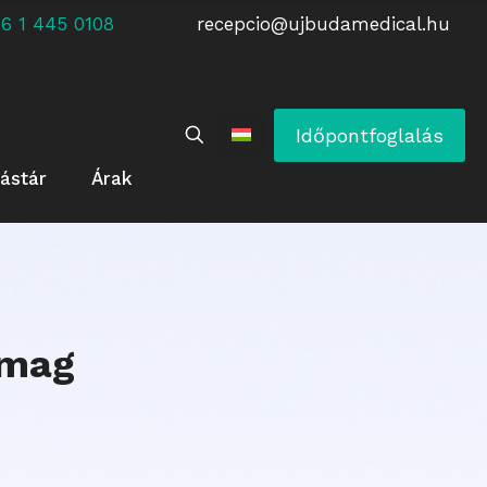
 +36 1 445 0108
recepcio@ujbudamedical.hu
Időpontfoglalás
ástár
Árak
omag