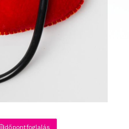
Időpontfoglalás