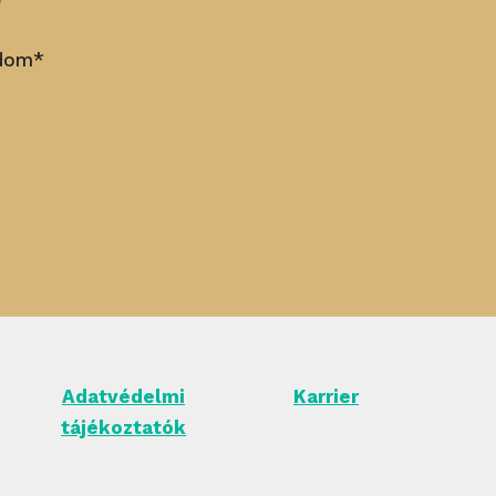
adom*
Adatvédelmi
Karrier
tájékoztatók