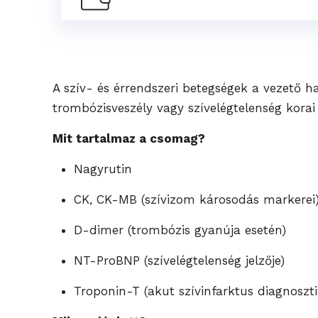
A szív- és érrendszeri betegségek a vezető h
trombózisveszély vagy szívelégtelenség korai
Mit tartalmaz a csomag?
Nagyrutin
CK, CK-MB (szívizom károsodás markerei
D-dimer (trombózis gyanúja esetén)
NT-ProBNP (szívelégtelenség jelzője)
Troponin-T (akut szívinfarktus diagnoszti