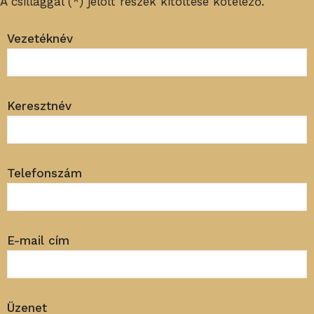
A csillaggal (*) jelölt részek kitöltése kötelező.
Vezetéknév
Keresztnév
Telefonszám
E-mail cím
Üzenet