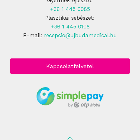
Gyermekfejlesztő:
+36 1 445 0085
Plasztikai sebészet:
+36 1 445 0108
E-mail:
recepcio@ujbudamedical.hu
Kapcsolatfelvétel