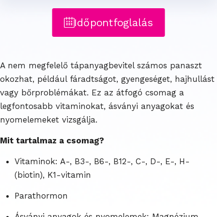
Időpontfoglalás
A nem megfelelő tápanyagbevitel számos panaszt
okozhat, például fáradtságot, gyengeséget, hajhullást
vagy bőrproblémákat. Ez az átfogó csomag a
legfontosabb vitaminokat, ásványi anyagokat és
nyomelemeket vizsgálja.
Mit tartalmaz a csomag?
Vitaminok: A-, B3-, B6-, B12-, C-, D-, E-, H-
(biotin), K1-vitamin
Parathormon
Ásványi anyagok és nyomelemek: Magnézium,