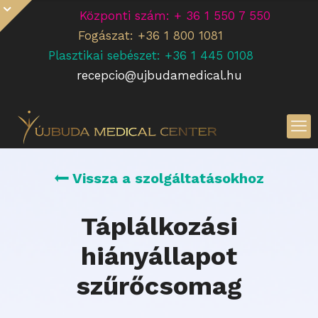
Központi szám: + 36 1 550 7 550
Fogászat: +36 1 800 1081
Plasztikai sebészet: +36 1 445 0108
recepcio@ujbudamedical.hu
Vissza a szolgáltatásokhoz
Táplálkozási
hiányállapot
szűrőcsomag