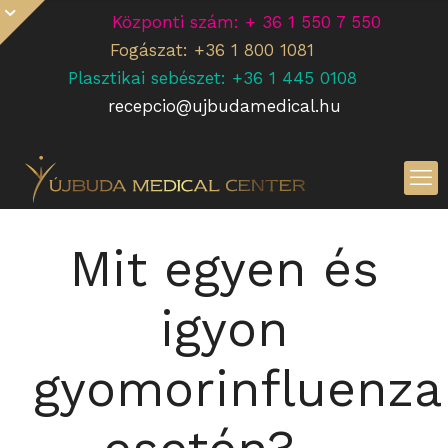
Központi szám: + 36 1 550 7 550
Fogászat: +36 1 800 1081
Plasztikai sebészet: +36 1 445 0108
recepcio@ujbudamedical.hu
Mit egyen és
igyon
gyomorinfluenza