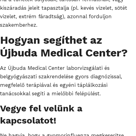
kiszáradás jeleit tapasztalja (pl. kevés vizelet, sötét
vizelet, extrém fáradtság), azonnal forduljon
szakemberhez.
Hogyan segíthet az
Újbuda Medical Center?
Az Újbuda Medical Center laborvizsgálati és
belgyógyászati szakrendelése gyors diagnózissal,
megfelelő terápiával és egyéni táplálkozási
tanácsokkal segíti a mielőbbi felépülést.
Vegye fel velünk a
kapcsolatot!
Ne hagyja, hogy a gyomorinfluenza megkeserítse