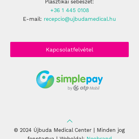
Plasztikai sebészet:
+36 1 445 0108
E-mail:
recepcio@ujbudamedical.hu
Kapcsolatfelvétel
© 2024 Újbuda Medical Center | Minden jog
fenntartva | Weboldal:
Neobrand