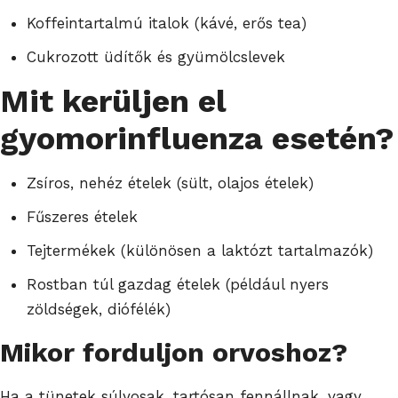
Koffeintartalmú italok (kávé, erős tea)
Cukrozott üdítők és gyümölcslevek
Mit kerüljen el
gyomorinfluenza esetén?
Zsíros, nehéz ételek (sült, olajos ételek)
Fűszeres ételek
Tejtermékek (különösen a laktózt tartalmazók)
Rostban túl gazdag ételek (például nyers
zöldségek, diófélék)
Mikor forduljon orvoshoz?
Ha a tünetek súlyosak, tartósan fennállnak, vagy