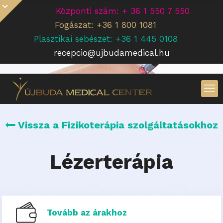
Központi szám: + 36 1 550 7 550
Fogászat: +36 1 800 1081
Plasztikai sebészet: +36 1 445 0108
recepcio@ujbudamedical.hu
Vissza a Fizikoterápia szolgáltatásokhoz
Lézerterápia
Tovább az árakhoz