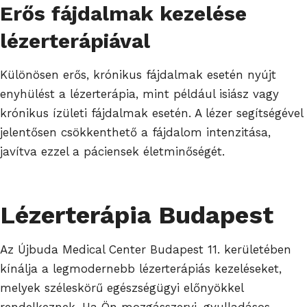
Erős fájdalmak kezelése
lézerterápiával
Különösen erős, krónikus fájdalmak esetén nyújt
enyhülést a lézerterápia, mint például isiász vagy
krónikus ízületi fájdalmak esetén. A lézer segítségével
jelentősen csökkenthető a fájdalom intenzitása,
javítva ezzel a páciensek életminőségét.
Lézerterápia Budapest
Az Újbuda Medical Center Budapest 11. kerületében
kínálja a legmodernebb lézerterápiás kezeléseket,
melyek széleskörű egészségügyi előnyökkel
rendelkeznek. Ha Ön mozgásszervi, gyulladásos