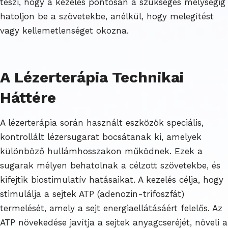
teszi, hogy a kezelés pontosan a szükséges mélységig
hatoljon be a szövetekbe, anélkül, hogy melegítést
vagy kellemetlenséget okozna.
A Lézerterápia Technikai
Háttére
A lézerterápia során használt eszközök speciális,
kontrollált lézersugarat bocsátanak ki, amelyek
különböző hullámhosszakon működnek. Ezek a
sugarak mélyen behatolnak a célzott szövetekbe, és
kifejtik biostimulatív hatásaikat. A kezelés célja, hogy
stimulálja a sejtek ATP (adenozin-trifoszfát)
termelését, amely a sejt energiaellátásáért felelős. Az
ATP növekedése javítja a sejtek anyagcseréjét, növeli a