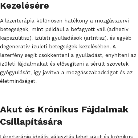
Kezelésére
A lézerterápia különösen hatékony a mozgásszervi
betegségek, mint például a befagyott váll (adhezív
kapszulitisz), ízületi gyulladások (artritisz), és egyéb
degeneratív ízületi betegségek kezelésében. A
lézerfény segít csökkenteni a gyulladást, enyhíteni az
ízületi fájdalmakat és elősegíteni a sérült szövetek
gyógyulását, így javítva a mozgásszabadságot és az
életminőséget.
Akut és Krónikus Fájdalmak
Csillapítására
Lézerterápia ideális választás lehet akut és krónikus