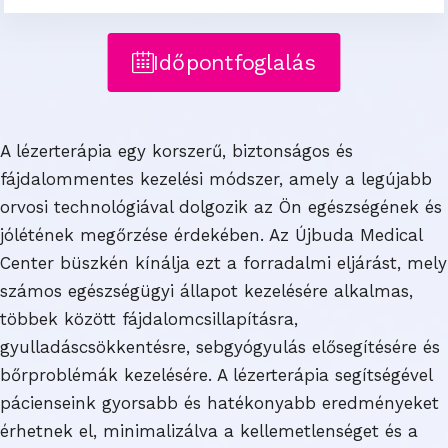
Időpontfoglalás
A lézerterápia egy korszerű, biztonságos és
fájdalommentes kezelési módszer, amely a legújabb
orvosi technológiával dolgozik az Ön egészségének és
jólétének megőrzése érdekében. Az Újbuda Medical
Center büszkén kínálja ezt a forradalmi eljárást, mely
számos egészségügyi állapot kezelésére alkalmas,
többek között fájdalomcsillapításra,
gyulladáscsökkentésre, sebgyógyulás elősegítésére és
bőrproblémák kezelésére. A lézerterápia segítségével
pácienseink gyorsabb és hatékonyabb eredményeket
érhetnek el, minimalizálva a kellemetlenséget és a