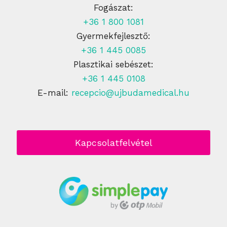
Fogászat:
+36 1 800 1081
Gyermekfejlesztő:
+36 1 445 0085
Plasztikai sebészet:
+36 1 445 0108
E-mail:
recepcio@ujbudamedical.hu
Kapcsolatfelvétel