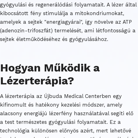
gyógyulási és regenerálódási folyamatait. A lézer által
kibocsátott fény stimulálja a mitokondriumokat,
amelyek a sejtek "energiagyárai", így növelve az ATP
(adenozin-trifoszfát) termelését, ami létfontosságú a
sejtek életműködéséhez és gyógyulásához.
Hogyan Működik a
Lézerterápia?
A lézerterápia az Újbuda Medical Centerben egy
kifinomult és hatékony kezelési módszer, amely
alacsony energiájú lézerfény használatával segíti elő
a test természetes gyógyulási folyamatait. Ez a
technológia különösen előnyös azért, mert lehetővé