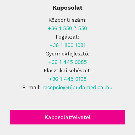
Kapcsolat
Központi szám:
+36 1 550 7 550
Fogászat:
+36 1 800 1081
Gyermekfejlesztő:
+36 1 445 0085
Plasztikai sebészet:
+36 1 445 0108
E-mail:
recepcio@ujbudamedical.hu
Kapcsolatfelvétel