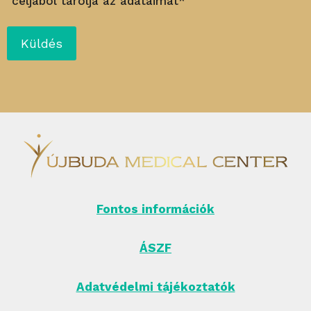
céljából tárolja az adataimat*
Fontos információk
ÁSZF
Adatvédelmi tájékoztatók