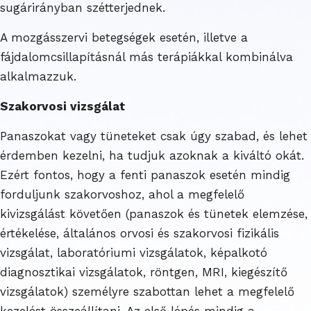
sugárirányban szétterjednek.
A mozgásszervi betegségek esetén, illetve a
fájdalomcsillapításnál más terápiákkal kombinálva
alkalmazzuk.
Szakorvosi vizsgálat
Panaszokat vagy tüneteket csak úgy szabad, és lehet
érdemben kezelni, ha tudjuk azoknak a kiváltó okát.
Ezért fontos, hogy a fenti panaszok esetén mindig
forduljunk szakorvoshoz, ahol a megfelelő
kivizsgálást követően (panaszok és tünetek elemzése,
értékelése, általános orvosi és szakorvosi fizikális
vizsgálat, laboratóriumi vizsgálatok, képalkotó
diagnosztikai vizsgálatok, röntgen, MRI, kiegészítő
vizsgálatok) személyre szabottan lehet a megfelelő
kezelést összeállítani. Az első lépés mindig a