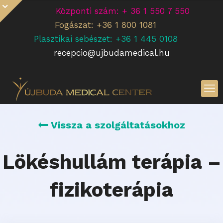
Központi szám: + 36 1 550 7 550
Fogászat: +36 1 800 1081
Plasztikai sebészet: +36 1 445 0108
recepcio@ujbudamedical.hu
Vissza a szolgáltatásokhoz
Lökéshullám terápia –
fizikoterápia