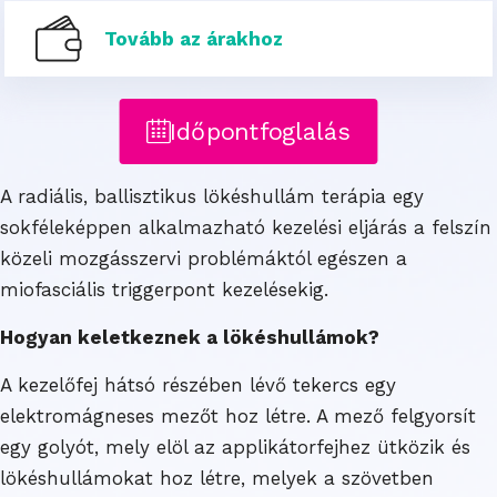
Tovább az árakhoz
Időpontfoglalás
A radiális, ballisztikus lökéshullám terápia egy
sokféleképpen alkalmazható kezelési eljárás a felszín
közeli mozgásszervi problémáktól egészen a
miofasciális triggerpont kezelésekig.
Hogyan keletkeznek a lökéshullámok?
A kezelőfej hátsó részében lévő tekercs egy
elektromágneses mezőt hoz létre. A mező felgyorsít
egy golyót, mely elöl az applikátorfejhez ütközik és
lökéshullámokat hoz létre, melyek a szövetben