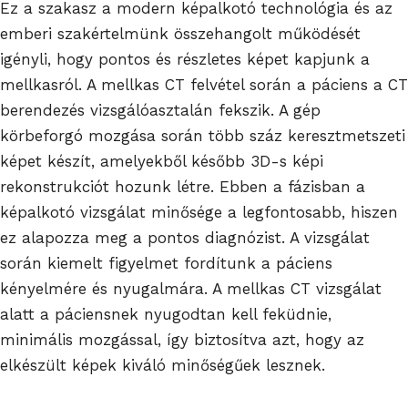
Ez a szakasz a modern képalkotó technológia és az
emberi szakértelmünk összehangolt működését
igényli, hogy pontos és részletes képet kapjunk a
mellkasról. A mellkas CT felvétel során a páciens a CT
berendezés vizsgálóasztalán fekszik. A gép
körbeforgó mozgása során több száz keresztmetszeti
képet készít, amelyekből később 3D-s képi
rekonstrukciót hozunk létre. Ebben a fázisban a
képalkotó vizsgálat minősége a legfontosabb, hiszen
ez alapozza meg a pontos diagnózist. A vizsgálat
során kiemelt figyelmet fordítunk a páciens
kényelmére és nyugalmára. A mellkas CT vizsgálat
alatt a páciensnek nyugodtan kell feküdnie,
minimális mozgással, így biztosítva azt, hogy az
elkészült képek kiváló minőségűek lesznek.