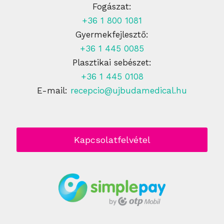
Fogászat:
+36 1 800 1081
Gyermekfejlesztő:
+36 1 445 0085
Plasztikai sebészet:
+36 1 445 0108
E-mail:
recepcio@ujbudamedical.hu
Kapcsolatfelvétel