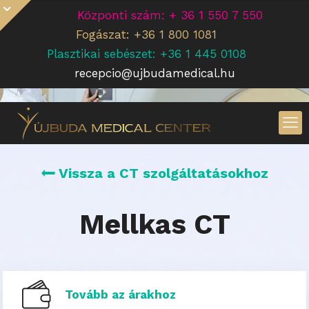
Központi szám: + 36 1 550 7 550
Fogászat: +36 1 800 1081
Plasztikai sebészet: +36 1 445 0108
recepcio@ujbudamedical.hu
Vissza a CT szolgáltatásokhoz
Mellkas CT
Tovább az árakhoz