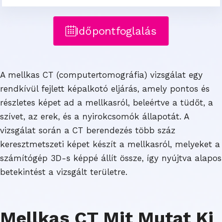
Időpontfoglalás
A mellkas CT (computertomográfia) vizsgálat egy
rendkívül fejlett képalkotó eljárás, amely pontos és
részletes képet ad a mellkasról, beleértve a tüdőt, a
szívet, az erek, és a nyirokcsomók állapotát. A
vizsgálat során a CT berendezés több száz
keresztmetszeti képet készít a mellkasról, melyeket a
számítógép 3D-s képpé állít össze, így nyújtva alapos
betekintést a vizsgált területre.
Mellkas CT Mit Mutat Ki