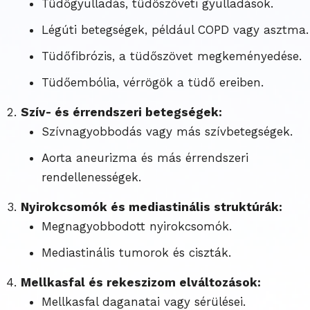
Tüdőgyulladás, tüdőszöveti gyulladások.
Légúti betegségek, például COPD vagy asztma.
Tüdőfibrózis, a tüdőszövet megkeményedése.
Tüdőembólia, vérrögök a tüdő ereiben.
Szív- és érrendszeri betegségek:
Szívnagyobbodás vagy más szívbetegségek.
Aorta aneurizma és más érrendszeri
rendellenességek.
Nyirokcsomók és mediastinális struktúrák:
Megnagyobbodott nyirokcsomók.
Mediastinális tumorok és ciszták.
Mellkasfal és rekeszizom elváltozások:
Mellkasfal daganatai vagy sérülései.