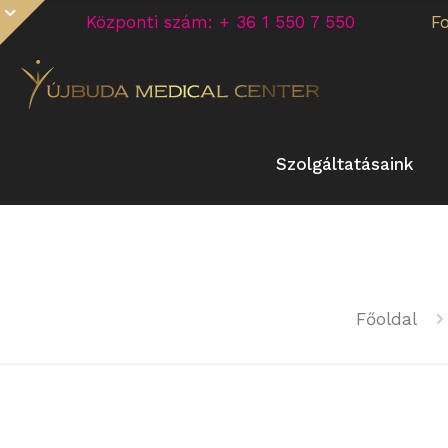
Központi szám: + 36 1 550 7 550
F
Szolgáltatásaink
Főoldal