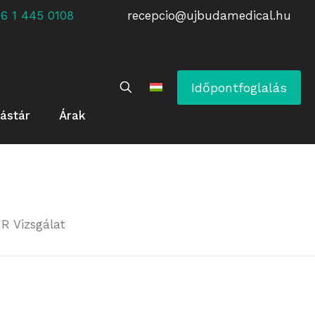
 +36 1 445 0108
recepcio@ujbudamedical.hu
Időpontfoglalás
ástár
Árak
R Vizsgálat