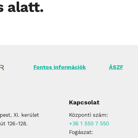
 alatt.
Fontos információk
ÁSZF
Kapcsolat
est, XI. kerület
Központi szám:
út 126-128.
+36 1 550 7 550
Fogászat: