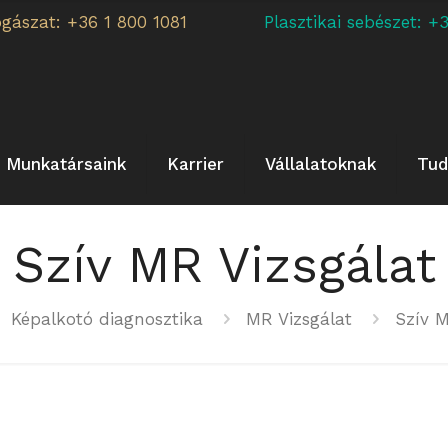
ogászat: +36 1 800 1081
Plasztikai sebészet:
Munkatársaink
Karrier
Vállalatoknak
Tud
Szív MR Vizsgálat
Képalkotó diagnosztika
MR Vizsgálat
Szív M