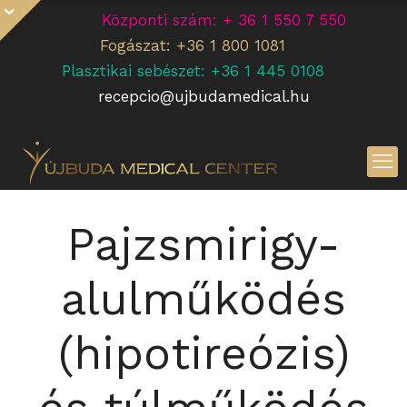
Központi szám: + 36 1 550 7 550
Fogászat: +36 1 800 1081
Plasztikai sebészet: +36 1 445 0108
recepcio@ujbudamedical.hu
Pajzsmirigy-
alulműködés
(hipotireózis)