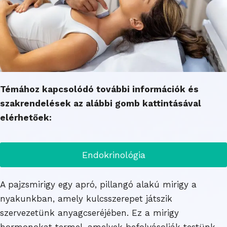
Témához kapcsolódó további információk és
szakrendelések az alábbi gomb kattintásával
elérhetőek:
Endokrinológia
A pajzsmirigy egy apró, pillangó alakú mirigy a
nyakunkban, amely kulcsszerepet játszik
szervezetünk anyagcseréjében. Ez a mirigy
hormonokat termel, amelyek befolyásolják testünk