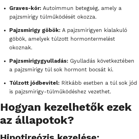
Graves-kór:
Autoimmun betegség, amely a
pajzsmirigy túlműködését okozza.
Pajzsmirigy göbök:
A pajzsmirigyen kialakuló
göbök, amelyek túlzott hormontermelést
okoznak.
Pajzsmirigygyulladás:
Gyulladás következtében
a pajzsmirigy túl sok hormont bocsát ki.
Túlzott jódbevitel:
Ritkább esetben a túl sok jód
is pajzsmirigy-túlműködéshez vezethet.
Hogyan kezelhetők ezek
az állapotok?
Hipotireózis kezelése: