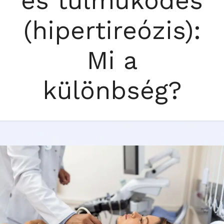
és túlműködés
(hipertireózis):
Mi a
különbség?