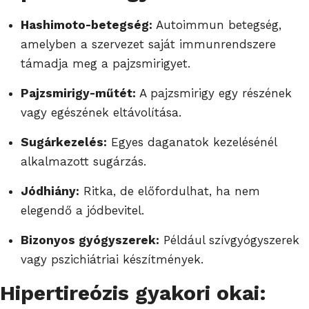
Hashimoto-betegség:
Autoimmun betegség,
amelyben a szervezet saját immunrendszere
támadja meg a pajzsmirigyet.
Pajzsmirigy-műtét:
A pajzsmirigy egy részének
vagy egészének eltávolítása.
Sugárkezelés:
Egyes daganatok kezelésénél
alkalmazott sugárzás.
Jódhiány:
Ritka, de előfordulhat, ha nem
elegendő a jódbevitel.
Bizonyos gyógyszerek:
Például szívgyógyszerek
vagy pszichiátriai készítmények.
Hipertireózis gyakori okai: