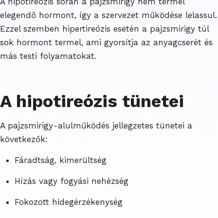
A hipotireózis során a pajzsmirigy nem termel
elegendő hormont, így a szervezet működése lelassul.
Ezzel szemben hipertireózis esetén a pajzsmirigy túl
sok hormont termel, ami gyorsítja az anyagcserét és
más testi folyamatokat.
A hipotireózis tünetei
A pajzsmirigy-alulműködés jellegzetes tünetei a
következők:
Fáradtság, kimerültség
Hízás vagy fogyási nehézség
Fokozott hidegérzékenység