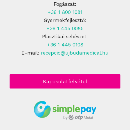
Fogászat:
+36 1 800 1081
Gyermekfejlesztő:
+36 1 445 0085
Plasztikai sebészet:
+36 1 445 0108
E-mail:
recepcio@ujbudamedical.hu
Kapcsolatfelvétel