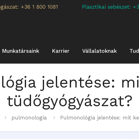
ogászat: +36 1 800 1081
Plasztikai sebészet:
Munkatársaink
Karrier
Vállalatoknak
Tud
ógia jelentése: mi
tüdőgyógyászat?
pulmonologia
Pulmonológia jelentése: mit k