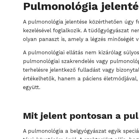
Pulmonológia jelenté
A pulmonológia jelentése közérthetően úgy fo
kezelésével foglalkozik. A tüdőgyógyászat ne
olyan panaszt is, amely a légzés minőségét v
A pulmonológiai ellátás nem kizárólag súlyos
pulmonológiai szakrendelés vagy pulmonológi
terhelésre jelentkező fulladást vagy bizon
értékelhetők, hanem a páciens életmódjával, k
együtt.
Mit jelent pontosan a pu
A pulmonológia a belgyógyászat egyik speciáli