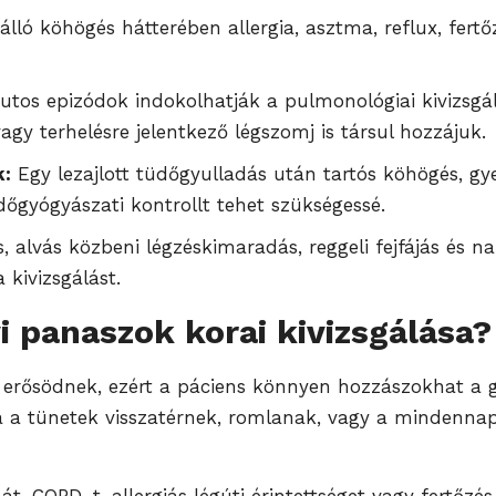
lló köhögés hátterében allergia, asztma, reflux, fertő
utos epizódok indokolhatják a pulmonológiai kivizsgá
gy terhelésre jelentkező légszomj is társul hozzájuk.
k:
Egy lezajlott tüdőgyulladás után tartós köhögés, gy
őgyógyászati kontrollt tehet szükségessé.
 alvás közbeni légzéskimaradás, reggeli fejfájás és n
 kivizsgálást.
i panaszok korai kivizsgálása?
erősödnek, ezért a páciens könnyen hozzászokhat a g
a a tünetek visszatérnek, romlanak, vagy a mindennapi