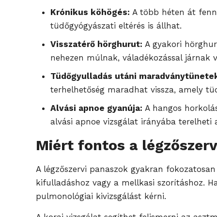
Krónikus köhögés:
A több héten át fenná
tüdőgyógyászati eltérés is állhat.
Visszatérő hörghurut:
A gyakori hörghur
nehezen múlnak, váladékozással járnak va
Tüdőgyulladás utáni maradványtünete
terhelhetőség maradhat vissza, amely tüd
Alvási apnoe gyanúja:
A hangos horkolás,
alvási apnoe vizsgálat irányába terelheti a
Miért fontos a légzőszerv
A légzőszervi panaszok gyakran fokozatosan 
kifulladáshoz vagy a mellkasi szorításhoz. H
pulmonológiai kivizsgálást kérni.