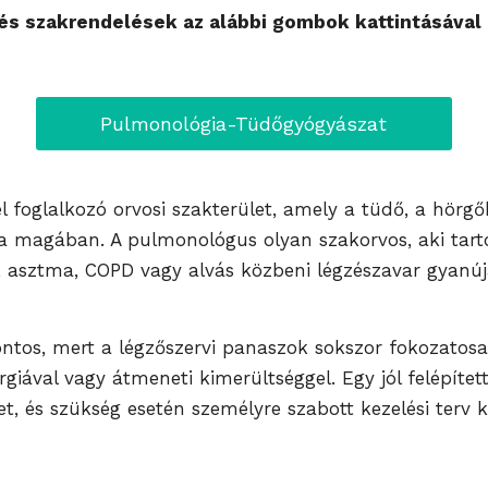
s szakrendelések az alábbi gombok kattintásával 
Pulmonológia-Tüdőgyógyászat
 foglalkozó orvosi szakterület, amely a tüdő, a hörgő
lja magában. A pulmonológus olyan szakorvos, aki tartó
sek, asztma, COPD vagy alvás közbeni légzészavar gyan
ntos, mert a légzőszervi panaszok sokszor fokozatos
giával vagy átmeneti kimerültséggel. Egy jól felépítet
t, és szükség esetén személyre szabott kezelési terv k