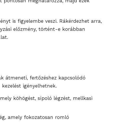
okat pontosan meghatározza, majd ezek
nyt is figyelembe veszi. Rákérdezhet arra,
yzási előzmény, történt-e korábban
lat.
ak átmeneti, fertőzéshez kapcsolódó
 kezelést igényelhetnek.
mely köhögést, sípoló légzést, mellkasi
ség, amely fokozatosan romló