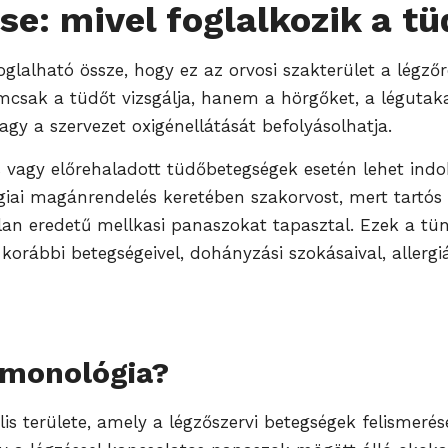
se: mivel foglalkozik a 
glalható össze, hogy ez az orvosi szakterület a légző
mcsak a tüdőt vizsgálja, hanem a hörgőket, a légutaka
agy a szervezet oxigénellátását befolyásolhatja.
 vagy előrehaladott tüdőbetegségek esetén lehet indok
ai magánrendelés keretében szakorvost, mert tartós kö
ytalan eredetű mellkasi panaszokat tapasztal. Ezek a
orábbi betegségeivel, dohányzási szokásaival, allergiá
lmonológia?
s területe, amely a légzőszervi betegségek felismerésé