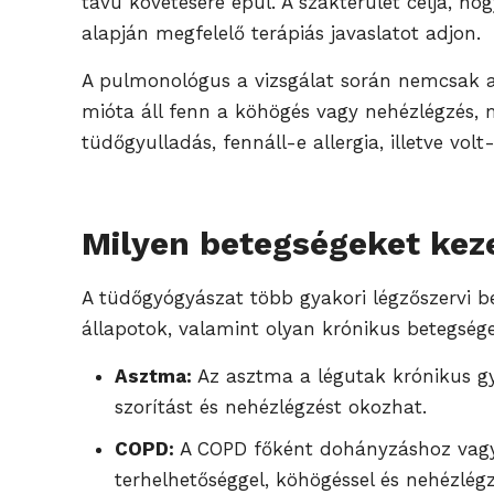
távú követésére épül. A szakterület célja, 
alapján megfelelő terápiás javaslatot adjon.
A pulmonológus a vizsgálat során nemcsak az 
mióta áll fenn a köhögés vagy nehézlégzés,
tüdőgyulladás, fennáll-e allergia, illetve vo
Milyen betegségeket kez
A tüdőgyógyászat több gyakori légzőszervi b
állapotok, valamint olyan krónikus betegsége
Asztma:
Az asztma a légutak krónikus gyu
szorítást és nehézlégzést okozhat.
COPD:
A COPD főként dohányzáshoz vagy t
terhelhetőséggel, köhögéssel és nehézlégz