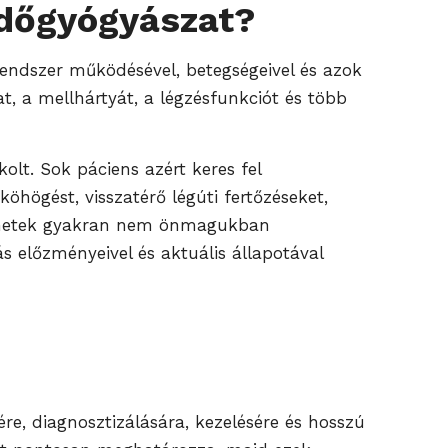
tüdőgyógyászat?
rendszer működésével, betegségeivel és azok
t, a mellhártyát, a légzésfunkciót és több
olt. Sok páciens azért keres fel
högést, visszatérő légúti fertőzéseket,
 tünetek gyakran nem önmagukban
s előzményeivel és aktuális állapotával
re, diagnosztizálására, kezelésére és hosszú