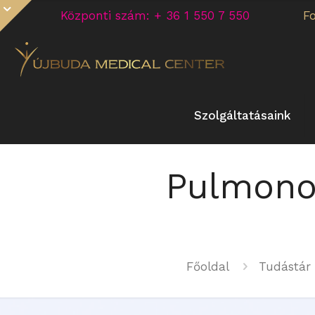
Központi szám: + 36 1 550 7 550
F
Szolgáltatásaink
Pulmonol
Főoldal
Tudástár