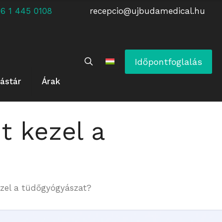
 +36 1 445 0108
recepcio@ujbudamedical.hu
Időpontfoglalás
ástár
Árak
t kezel a
ezel a tüdőgyógyászat?