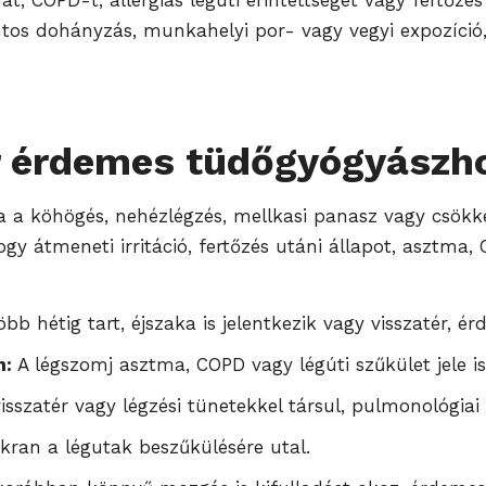
mát, COPD-t, allergiás légúti érintettséget vagy fertőz
tos dohányzás, munkahelyi por- vagy vegyi expozíció, 
 érdemes tüdőgyógyászho
a köhögés, nehézlégzés, mellkasi panasz vagy csökken
 hogy átmeneti irritáció, fertőzés utáni állapot, asztm
b hétig tart, éjszaka is jelentkezik vagy visszatér, ér
n:
A légszomj asztma, COPD vagy légúti szűkület jele is
szatér vagy légzési tünetekkel társul, pulmonológiai v
kran a légutak beszűkülésére utal.