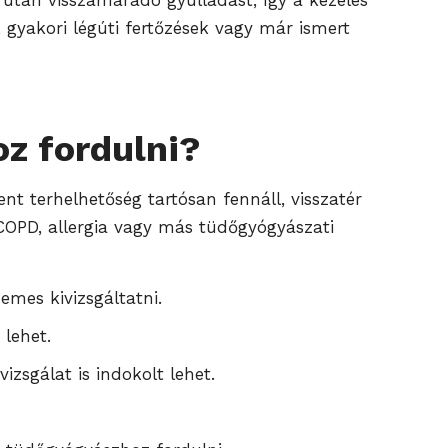
és után visszamaradó gyulladást, így a kezelés
gyakori légúti fertőzések vagy már ismert
z fordulni?
t terhelhetőség tartósan fennáll, visszatér
a, COPD, allergia vagy más tüdőgyógyászati
demes kivizsgáltatni.
 lehet.
izsgálat is indokolt lehet.