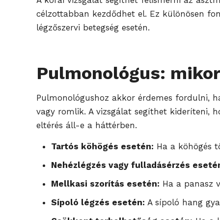
A korai vizsgálat segíthet felismerni az aszt
célzottabban kezdődhet el. Ez különösen fon
légzőszervi betegség esetén.
Pulmonológus: mikor
Pulmonológushoz akkor érdemes fordulni, ha 
vagy romlik. A vizsgálat segíthet kideríteni,
eltérés áll-e a háttérben.
Tartós köhögés esetén:
Ha a köhögés töb
Nehézlégzés vagy fulladásérzés eseté
Mellkasi szorítás esetén:
Ha a panasz vis
Sípoló légzés esetén:
A sípoló hang gya