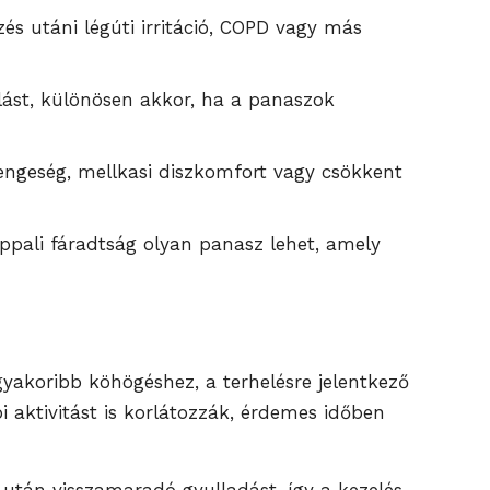
zés utáni légúti irritáció, COPD vagy más
lást, különösen akkor, ha a panaszok
engeség, mellkasi diszkomfort vagy csökkent
appali fáradtság olyan panasz lehet, amely
yakoribb köhögéshez, a terhelésre jelentkező
 aktivitást is korlátozzák, érdemes időben