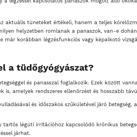
hogy a légzéssel kapcsolatos panaszok mögött álló ok
aktuális tüneteket értékeli, hanem a teljes kórelőzmé
 milyen helyzetben romlanak a panaszok, van-e dohán
lt-e már korábban légzésfunkciós vagy képalkotó vizsgá
el a tüdőgyógyászat?
etegséggel és panasszal foglalkozik. Ezek között vann
k is, amelyek rendszeres ellenőrzést és hosszabb távú
lladásával és időszakos szűkületével járó betegség, a
artós légúti irritációhoz kapcsolódó krónikus beteg
éssel járhat.