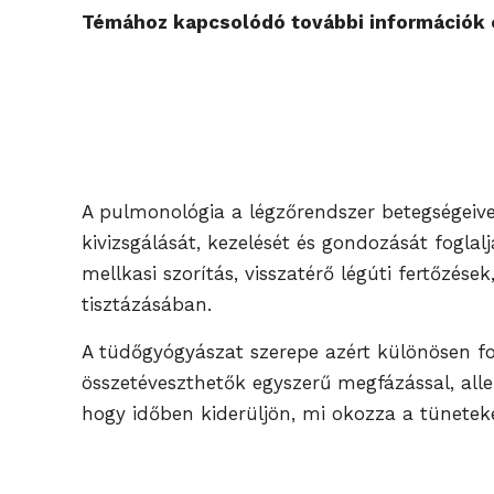
Témához kapcsolódó további információk é
A pulmonológia a légzőrendszer betegségeivel
kivizsgálását, kezelését és gondozását fogla
mellkasi szorítás, visszatérő légúti fertőzé
tisztázásában.
A tüdőgyógyászat szerepe azért különösen fo
összetéveszthetők egyszerű megfázással, aller
hogy időben kiderüljön, mi okozza a tüneteke