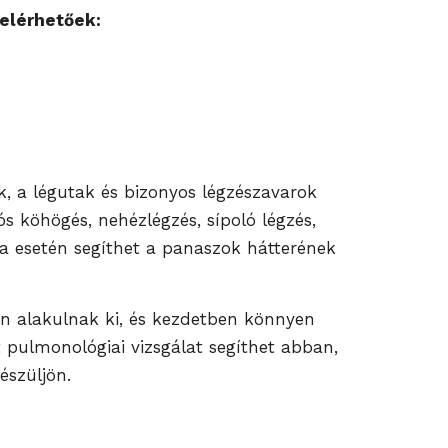
elérhetőek:
k, a légutak és bizonyos légzészavarok
s köhögés, nehézlégzés, sípoló légzés,
úja esetén segíthet a panaszok hátterének
an alakulnak ki, és kezdetben könnyen
t pulmonológiai vizsgálat segíthet abban,
észüljön.