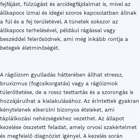
fejfájást, fülzúgást és arcidegfájdalmat is, mivel az
állkapocs izmai és idegei szoros kapcsolatban állnak
a fül és a fej területével. A tünetek sokszor az
állkapocs terhelésével, például rágással vagy
beszéddel felerősödnek, ami még inkább rontja a
betegek életminőségét.
A rágóizom gyulladás hátterében állhat stressz,
bruxizmus (fogcsikorgatás) vagy a rágóizmok
túlerőltetése, de a rossz testtartás és a szorongás is
hozzájárulhat a kialakulásához. Az érintettek gyakran
kénytelenek elkerülni bizonyos ételeket, ami
táplálkozási nehézségekhez vezethet. Az állapot
kezelése összetett feladat, amely orvosi szakértelmet
és megfelelő diagnózist igényel. A kezelés során