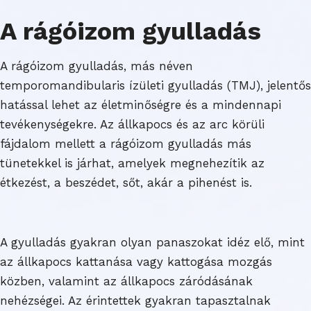
A rágóizom gyulladás
A rágóizom gyulladás, más néven
temporomandibularis ízületi gyulladás (TMJ), jelentős
hatással lehet az életminőségre és a mindennapi
tevékenységekre. Az állkapocs és az arc körüli
fájdalom mellett a rágóizom gyulladás más
tünetekkel is járhat, amelyek megnehezítik az
étkezést, a beszédet, sőt, akár a pihenést is.
A gyulladás gyakran olyan panaszokat idéz elő, mint
az állkapocs kattanása vagy kattogása mozgás
közben, valamint az állkapocs záródásának
nehézségei. Az érintettek gyakran tapasztalnak