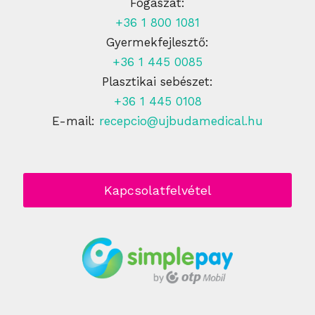
Fogászat:
+36 1 800 1081
Gyermekfejlesztő:
+36 1 445 0085
Plasztikai sebészet:
+36 1 445 0108
E-mail:
recepcio@ujbudamedical.hu
Kapcsolatfelvétel