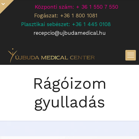
Központi szám: + 36 1 550 7 550
Fogászat: +36 1 800 1081
Plasztikai sebészet: +36 1 445 0108
recepcio@ujbudamedical.hu
Rágóizom
gyulladás