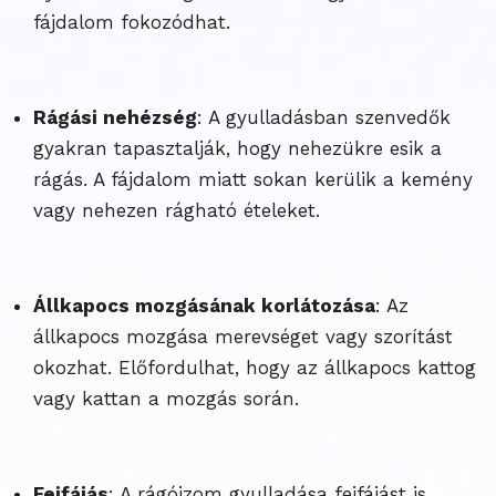
fájdalom fokozódhat.
Rágási nehézség
: A gyulladásban szenvedők
gyakran tapasztalják, hogy nehezükre esik a
rágás. A fájdalom miatt sokan kerülik a kemény
vagy nehezen rágható ételeket.
Állkapocs mozgásának korlátozása
: Az
állkapocs mozgása merevséget vagy szorítást
okozhat. Előfordulhat, hogy az állkapocs kattog
vagy kattan a mozgás során.
Fejfájás
: A rágóizom gyulladása fejfájást is