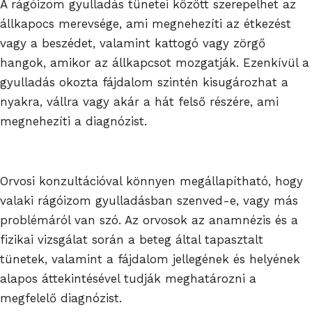
A rágóizom gyulladás tünetei között szerepelhet az
állkapocs merevsége, ami megnehezíti az étkezést
vagy a beszédet, valamint kattogó vagy zörgő
hangok, amikor az állkapcsot mozgatják. Ezenkívül a
gyulladás okozta fájdalom szintén kisugározhat a
nyakra, vállra vagy akár a hát felső részére, ami
megnehezíti a diagnózist.
Orvosi konzultációval könnyen megállapítható, hogy
valaki rágóizom gyulladásban szenved-e, vagy más
problémáról van szó. Az orvosok az anamnézis és a
fizikai vizsgálat során a beteg által tapasztalt
tünetek, valamint a fájdalom jellegének és helyének
alapos áttekintésével tudják meghatározni a
megfelelő diagnózist.