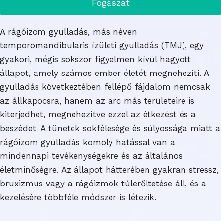
Fogászat
A rágóizom gyulladás, más néven
temporomandibularis ízületi gyulladás (TMJ), egy
gyakori, mégis sokszor figyelmen kívül hagyott
állapot, amely számos ember életét megnehezíti. A
gyulladás következtében fellépő fájdalom nemcsak
az állkapocsra, hanem az arc más területeire is
kiterjedhet, megnehezítve ezzel az étkezést és a
beszédet. A tünetek sokfélesége és súlyossága miatt a
rágóizom gyulladás komoly hatással van a
mindennapi tevékenységekre és az általános
életminőségre. Az állapot hátterében gyakran stressz,
bruxizmus vagy a rágóizmok túlerőltetése áll, és a
kezelésére többféle módszer is létezik.