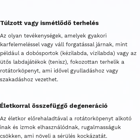
Túlzott vagy ismétlődő terhelés
Az olyan tevékenységek, amelyek gyakori
karfelemeléssel vagy váll forgatással járnak, mint
például a dobósportok (kézilabda, vízilabda) vagy az
ütős labdajátékok (tenisz), fokozottan terhelik a
rotátorköpenyt, ami idővel gyulladáshoz vagy
szakadáshoz vezethet.
Életkorral összefüggő degeneráció
Az életkor előrehaladtával a rotátorköpenyt alkotó
inak és izmok elhasználódnak, rugalmasságuk
csökken, ami növeli a sérülés kockázatát.