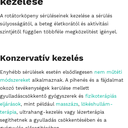
kezelése
A rotátorköpeny sérüléseinek kezelése a sérülés
súlyosságától, a beteg életkorától és aktivitási
szintjétől függően többféle megközelítést igényel.
Konzervatív kezelés
Enyhébb sérülések esetén elsődlegesen
nem műtéti
módszereket
alkalmaznak. A pihenés és a fájdalmat
okozó tevékenységek kerülése mellett
gyulladáscsökkentő gyógyszerek és
fizikoterápiás
eljárások
, mint például
masszázs
,
lökéshullám-
terápia
, ultrahang-kezelés vagy lézerterápia
segíthetnek a gyulladás csökkentésében és a
gyógyulás elősegítésében.