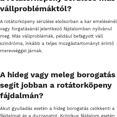
vállproblémáktól?
A rotátorköpeny sérülése elsősorban a kar emelésénél
vagy forgatásánál jelentkező fájdalomban nyilvánul
meg. Más vállproblémák, például befagyott váll
szindróma, inkább a teljes mozgástartományt érintő
merevséggel járnak.
A hideg vagy meleg borogatás
segít jobban a rotátorköpeny
fájdalmán?
Akut gyulladás esetén a hideg borogatás csökkenti a
fájdalmat és a duzzanatot. Krónikus fájdalom esetén