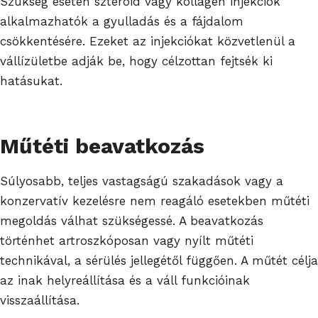
Szükség esetén szteroid vagy kollagén injekciók
alkalmazhatók a gyulladás és a fájdalom
csökkentésére. Ezeket az injekciókat közvetlenül a
vállízületbe adják be, hogy célzottan fejtsék ki
hatásukat.
Műtéti beavatkozás
Súlyosabb, teljes vastagságú szakadások vagy a
konzervatív kezelésre nem reagáló esetekben műtéti
megoldás válhat szükségessé. A beavatkozás
történhet artroszkóposan vagy nyílt műtéti
technikával, a sérülés jellegétől függően. A műtét célja
az inak helyreállítása és a váll funkcióinak
visszaállítása.