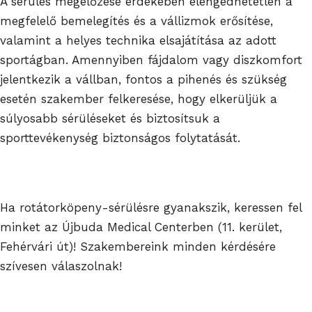
A sérülés megelőzése érdekében elengedhetetlen a
megfelelő bemelegítés és a vállizmok erősítése,
valamint a helyes technika elsajátítása az adott
sportágban. Amennyiben fájdalom vagy diszkomfort
jelentkezik a vállban, fontos a pihenés és szükség
esetén szakember felkeresése, hogy elkerüljük a
súlyosabb sérüléseket és biztosítsuk a
sporttevékenység biztonságos folytatását.
Ha rotátorköpeny-sérülésre gyanakszik, keressen fel
minket az Újbuda Medical Centerben (11. kerület,
Fehérvári út)! Szakembereink minden kérdésére
szívesen válaszolnak!