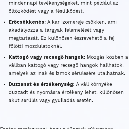
mindennapi tevékenységeket, mint például az
öltözködést vagy a fésülködést.
Erőcsökkenés:
A kar izomereje csökken, ami
akadályozza a tárgyak felemelését vagy
megtartását. Ez különösen észrevehető a fej
fölötti mozdulatoknál.
Kattogó vagy recsegő hangok:
Mozgás közben a
vállban kattogó vagy recsegő hangok hallhatók,
amelyek az inak és izmok sérülésére utalhatnak.
Duzzanat és érzékenység:
A váll környéke
duzzadt és nyomásra érzékeny lehet, különösen
akut sérülés vagy gyulladás esetén.
Fontos megjegyezni, hogy a tünetek súlyossága