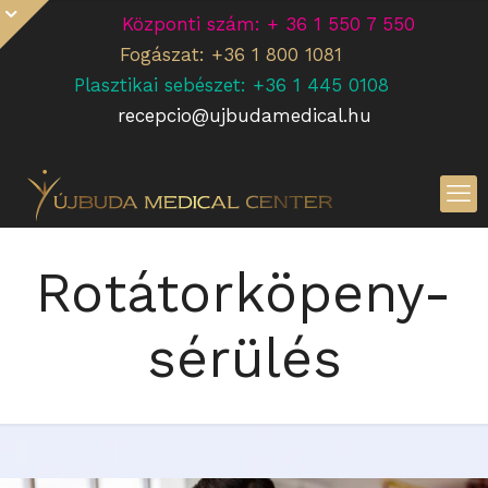
Központi szám: + 36 1 550 7 550
Fogászat: +36 1 800 1081
Plasztikai sebészet: +36 1 445 0108
recepcio@ujbudamedical.hu
Rotátorköpeny-
sérülés