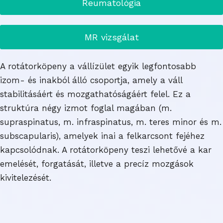
Reumatológia
MR vizsgálat
A rotátorköpeny a vállízület egyik legfontosabb
izom- és inakból álló csoportja, amely a váll
stabilitásáért és mozgathatóságáért felel. Ez a
struktúra négy izmot foglal magában (m.
supraspinatus, m. infraspinatus, m. teres minor és m.
subscapularis), amelyek inai a felkarcsont fejéhez
kapcsolódnak. A rotátorköpeny teszi lehetővé a kar
emelését, forgatását, illetve a precíz mozgások
kivitelezését.