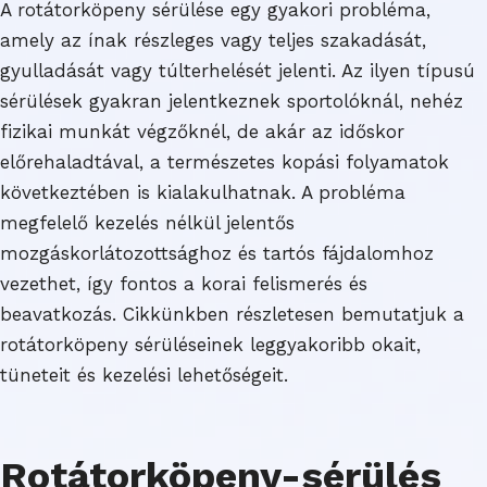
A rotátorköpeny sérülése egy gyakori probléma,
amely az ínak részleges vagy teljes szakadását,
gyulladását vagy túlterhelését jelenti. Az ilyen típusú
sérülések gyakran jelentkeznek sportolóknál, nehéz
fizikai munkát végzőknél, de akár az időskor
előrehaladtával, a természetes kopási folyamatok
következtében is kialakulhatnak. A probléma
megfelelő kezelés nélkül jelentős
mozgáskorlátozottsághoz és tartós fájdalomhoz
vezethet, így fontos a korai felismerés és
beavatkozás. Cikkünkben részletesen bemutatjuk a
rotátorköpeny sérüléseinek leggyakoribb okait,
tüneteit és kezelési lehetőségeit.
Rotátorköpeny-sérülés