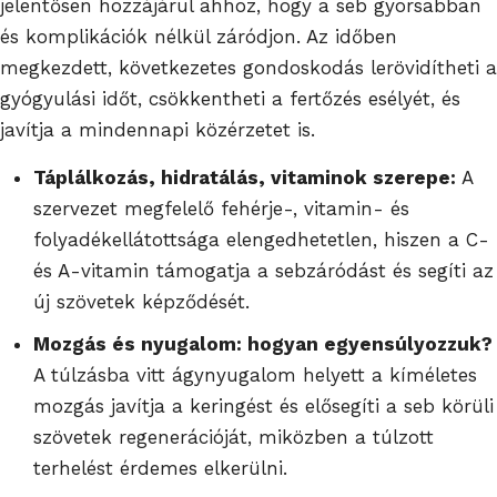
jelentősen hozzájárul ahhoz, hogy a seb gyorsabban
és komplikációk nélkül záródjon. Az időben
megkezdett, következetes gondoskodás lerövidítheti a
gyógyulási időt, csökkentheti a fertőzés esélyét, és
javítja a mindennapi közérzetet is.
Táplálkozás, hidratálás, vitaminok szerepe:
A
szervezet megfelelő fehérje-, vitamin- és
folyadékellátottsága elengedhetetlen, hiszen a C-
és A-vitamin támogatja a sebzáródást és segíti az
új szövetek képződését.
Mozgás és nyugalom: hogyan egyensúlyozzuk?
A túlzásba vitt ágynyugalom helyett a kíméletes
mozgás javítja a keringést és elősegíti a seb körüli
szövetek regenerációját, miközben a túlzott
terhelést érdemes elkerülni.