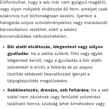
Előfordulhat, hogy a seb már nem gyógyul magától,
vagy olyan mélyebb elváltozás áll fenn, amelyet csak
szakorvos tud biztonságosan kezelni. Ilyenkor a
halogatás súlyos szövődményekhez vagy maradandó
károsodáshoz vezethet, ezért a sebész
közreműködése nélkülözhetetlen.
Bőr alatti elváltozás, idegentest vagy súlyos
gyulladás:
Ha a sebbe szilánk, föld vagy egyéb
idegentest került, vagy a gyulladás a bőr alatti
szöveteket is érinti, a feltárás és az alapos
tisztítás sebészeti beavatkozást igényel a
tályogképződés megelőzésére.
Sebkimetszés, drenázs, seb feltárása:
Ha a seb
szélei nem záródnak vagy fertőzött szövetrész
található benne, szükség lehet kimetszésre vagy