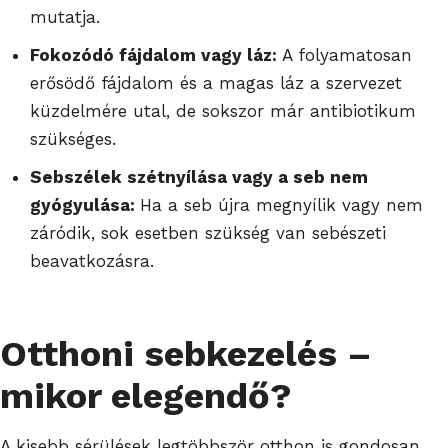
mutatja.
Fokozódó fájdalom vagy láz:
A folyamatosan
erősödő fájdalom és a magas láz a szervezet
küzdelmére utal, de sokszor már antibiotikum
szükséges.
Sebszélek szétnyílása vagy a seb nem
gyógyulása:
Ha a seb újra megnyílik vagy nem
záródik, sok esetben szükség van sebészeti
beavatkozásra.
Otthoni sebkezelés –
mikor elegendő?
A kisebb sérülések legtöbbször otthon is gondosan