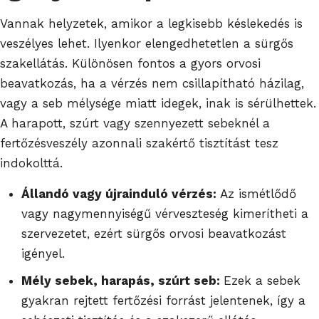
Vannak helyzetek, amikor a legkisebb késlekedés is
veszélyes lehet. Ilyenkor elengedhetetlen a sürgős
szakellátás. Különösen fontos a gyors orvosi
beavatkozás, ha a vérzés nem csillapítható házilag,
vagy a seb mélysége miatt idegek, inak is sérülhettek.
A harapott, szúrt vagy szennyezett sebeknél a
fertőzésveszély azonnali szakértő tisztítást tesz
indokolttá.
Állandó vagy újrainduló vérzés:
Az ismétlődő
vagy nagymennyiségű vérveszteség kimerítheti a
szervezetet, ezért sürgős orvosi beavatkozást
igényel.
Mély sebek, harapás, szúrt seb:
Ezek a sebek
gyakran rejtett fertőzési forrást jelentenek, így a