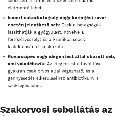
sebészeti tisztítás és a szakszerű ellátás
életmentő lehet.
Ismert cukorbetegség vagy keringési zavar
esetén jelentkező seb:
Ezek a betegségek
lassíthatják a gyógyulást, növelve a
fertőzésveszélyt és a krónikus sebek
kialakulásának kockázatát.
Rovarcsípés vagy idegentest által okozott seb,
ami váladékozik:
Az idegentest eltávolítása
gyakran csak orvos által végezhető, és a
gennyesedés elkerüléséhez antibiotikum is
szükséges lehet.
Szakorvosi
sebellátás
az