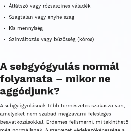
Átlátszó vagy rózsaszínes váladék
Szagtalan vagy enyhe szag
Kis mennyiség
Színváltozás vagy bűzösség (kóros)
A sebgyógyulás normál
folyamata – mikor ne
aggódjunk?
A sebgyógyulásnak több természetes szakasza van,
amelyeket nem szabad megzavarni felesleges
beavatkozásokkal. Érdemes felismerni, mi tekinthető
még normálisnak. A szervezet védekezőképessége a