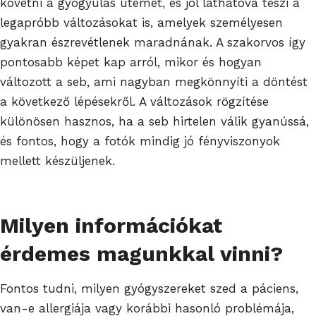
követni a gyógyulás ütemét, és jól láthatóvá teszi a
legapróbb változásokat is, amelyek személyesen
gyakran észrevétlenek maradnának. A szakorvos így
pontosabb képet kap arról, mikor és hogyan
változott a seb, ami nagyban megkönnyíti a döntést
a következő lépésekről. A változások rögzítése
különösen hasznos, ha a seb hirtelen válik gyanússá,
és fontos, hogy a fotók mindig jó fényviszonyok
mellett készüljenek.
Milyen információkat
érdemes magunkkal vinni?
Fontos tudni, milyen gyógyszereket szed a páciens,
van-e allergiája vagy korábbi hasonló problémája,