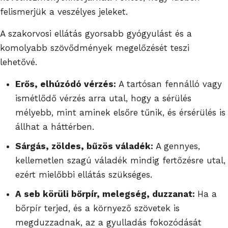
felismerjük a veszélyes jeleket.
A szakorvosi ellátás gyorsabb gyógyulást és a
komolyabb szövődmények megelőzését teszi
lehetővé.
Erős, elhúzódó vérzés:
A tartósan fennálló vagy
ismétlődő vérzés arra utal, hogy a sérülés
mélyebb, mint aminek elsőre tűnik, és érsérülés is
állhat a háttérben.
Sárgás, zöldes, bűzös váladék:
A gennyes,
kellemetlen szagú váladék mindig fertőzésre utal,
ezért mielőbbi ellátás szükséges.
A seb körüli bőrpír, melegség, duzzanat:
Ha a
bőrpír terjed, és a környező szövetek is
megduzzadnak, az a gyulladás fokozódását