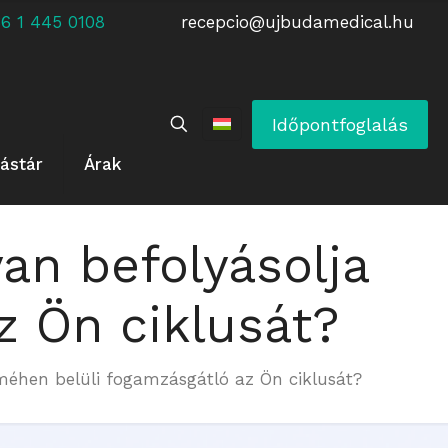
 +36 1 445 0108
recepcio@ujbudamedical.hu
Időpontfoglalás
ástár
Árak
an befolyásolja
z Ön ciklusát?
 méhen belüli fogamzásgátló az Ön ciklusát?