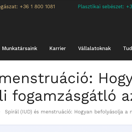
ogászat: +36 1 800 1081
Plasztikai sebészet:
Munkatársaink
Karrier
Vállalatoknak
Tud
s menstruáció: Hogy
i fogamzásgátló a
Spirál (IUD) és menstruáció: Hogyan befolyásolja a