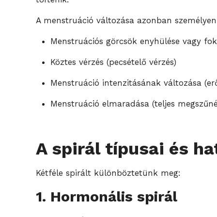
A menstruáció változása azonban személyenké
Menstruációs görcsök enyhülése vagy fo
Köztes vérzés (pecsételő vérzés)
Menstruáció intenzitásának változása (e
Menstruáció elmaradása (teljes megszűné
A spirál típusai és h
Kétféle spirált különböztetünk meg:
1. Hormonális spirál