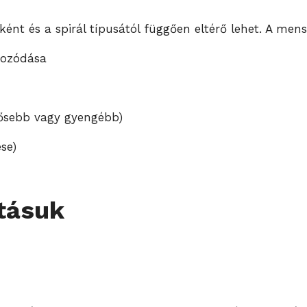
nt és a spirál típusától függően eltérő lehet. A men
kozódása
rősebb vagy gyengébb)
se)
atásuk