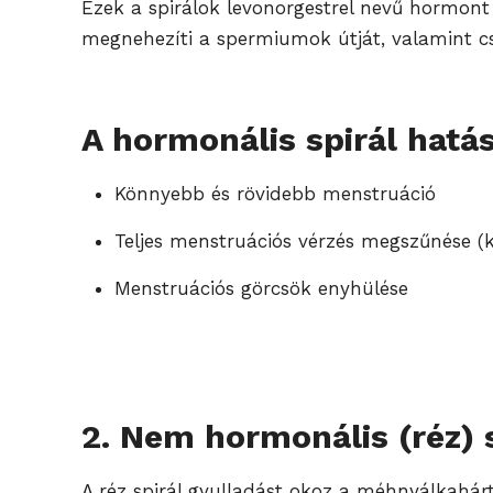
Ezek a spirálok levonorgestrel nevű hormont
megnehezíti a spermiumok útját, valamint csö
A hormonális spirál hatás
Könnyebb és rövidebb menstruáció
Teljes menstruációs vérzés megszűnése (k
Menstruációs görcsök enyhülése
2. Nem hormonális (réz) 
A réz spirál gyulladást okoz a méhnyálkahá