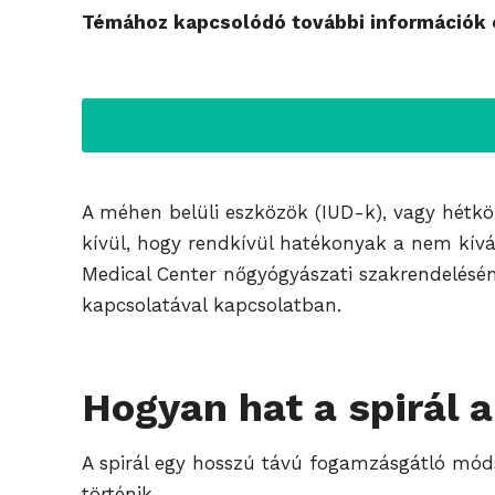
Témához kapcsolódó további információk é
A méhen belüli eszközök (IUD-k), vagy hétk
kívül, hogy rendkívül hatékonyak a nem kívá
Medical Center nőgyógyászati szakrendelésén
kapcsolatával kapcsolatban.
Hogyan hat a spirál 
A spirál egy hosszú távú fogamzásgátló móds
történik.