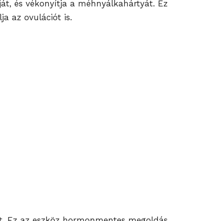
át, és vékonyítja a méhnyálkahártyát. Ez
a az ovulációt is.
át. Ez az eszköz hormonmentes megoldás.