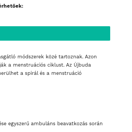
érhetőek:
ásgátló módszerek közé tartoznak. Azon
ják a menstruációs ciklust. Az Újbuda
erülhet a spirál és a menstruáció
ezése egyszerű ambuláns beavatkozás során