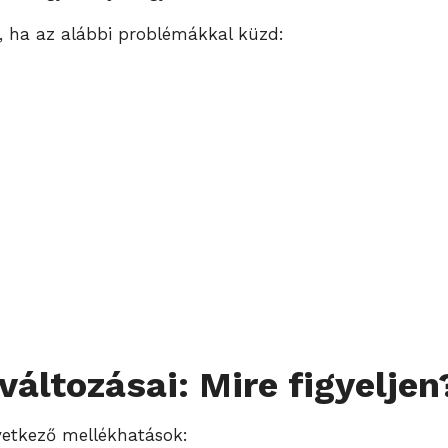
et, ha az alábbi problémákkal küzd:
áltozásai: Mire figyeljen
vetkező mellékhatások: