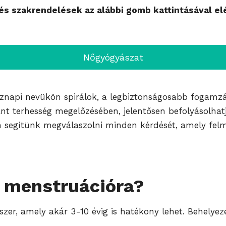
s szakrendelések az alábbi gomb kattintásával el
Nőgyógyászat
öznapi nevükön spirálok, a legbiztonságosabb fogamz
nt terhesség megelőzésében, jelentősen befolyásolhat
 segítünk megválaszolni minden kérdését, amely felm
a menstruációra?
zer, amely akár 3-10 évig is hatékony lehet. Behely