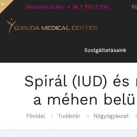
Központi szám: + 36 1 550 7 550
F
Szolgáltatásaink
Spirál (IUD) é
a méhen belül
Főoldal
Tudástár
Nőgyógyászat