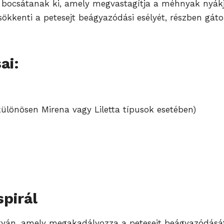
 bocsátanak ki, amely megvastagítja a méhnyak nyákj
kkenti a petesejt beágyazódási esélyét, részben gátolj
ai:
ülönösen Mirena vagy Liletta típusok esetében)
spirál
rtyán, amely megakadályozza a petesejt beágyazódás