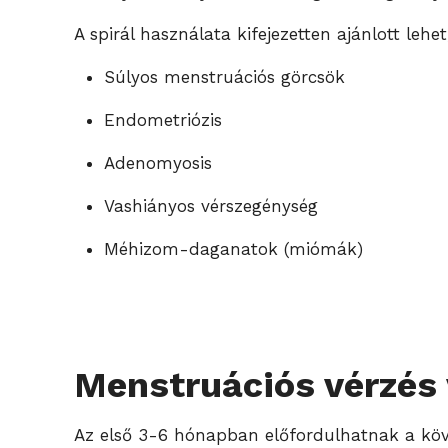
A spirál használata kifejezetten ajánlott leh
Súlyos menstruációs görcsök
Endometriózis
Adenomyosis
Vashiányos vérszegénység
Méhizom-daganatok (miómák)
Menstruációs vérzés v
Az első 3-6 hónapban előfordulhatnak a kö