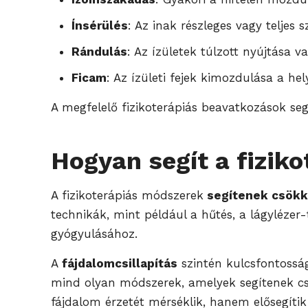
Ínsérülés
: Az inak részleges vagy teljes 
Rándulás
: Az ízületek túlzott nyújtása v
Ficam
: Az ízületi fejek kimozdulása a h
A megfelelő fizikoterápiás beavatkozások seg
Hogyan segít a fizik
A fizikoterápiás módszerek
segítenek csökke
technikák, mint például a hűtés, a lágyléze
gyógyulásához.
A
fájdalomcsillapítás
szintén kulcsfontosság
mind olyan módszerek, amelyek segítenek csö
fájdalom érzetét mérséklik, hanem elősegítik