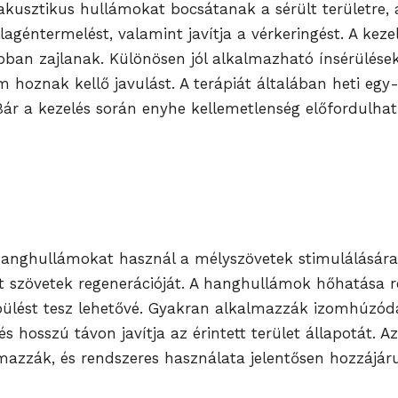
akusztikus hullámokat bocsátanak a sérült területre
llagéntermelést, valamint javítja a vérkeringést. A ke
bban zajlanak. Különösen jól alkalmazható ínsérülése
hoznak kellő javulást. A terápiát általában heti eg
 Bár a kezelés során enyhe kellemetlenség előfordulha
nghullámokat használ a mélyszövetek stimulálására. A 
lt szövetek regenerációját. A hanghullámok hőhatása r
ülést tesz lehetővé. Gyakran alkalmazzák izomhúzódás
s hosszú távon javítja az érintett terület állapotát. A
almazzák, és rendszeres használata jelentősen hozzájá