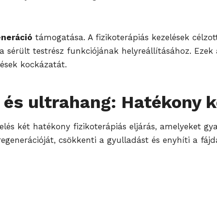
eneráció
támogatása. A fizikoterápiás kezelések célzot
a sérült testrész funkciójának helyreállításához. Eze
ések kockázatát.
és ultrahang: Hatékony k
lés két hatékony fizikoterápiás eljárás, amelyeket g
egenerációját, csökkenti a gyulladást és enyhíti a fáj