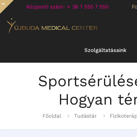
Központi szám: + 36 1 550 7 550
F
Szolgáltatásaink
Sportsérülése
Hogyan té
Főoldal
Tudástár
Fizikoteráp