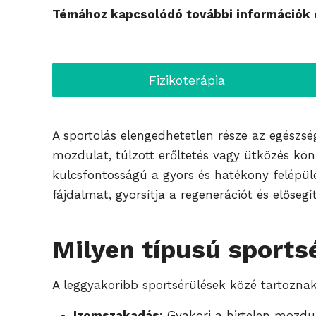
Témához kapcsolódó további információk é
Fizikoterápia
A sportolás elengedhetetlen része az egészsé
mozdulat, túlzott erőltetés vagy ütközés kön
kulcsfontosságú a gyors és hatékony felépülés
fájdalmat, gyorsítja a regenerációt és elősegí
Milyen típusú sports
A leggyakoribb sportsérülések közé tartoznak
Izomszakadás
: Gyakori a hirtelen mozdu