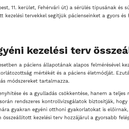
t, 11. kerület, Fehérvári út) a sérülés típusának és 
t kezelési tervekkel segítjük pácienseinket a gyors és
yéni kezelési terv összeá
 esetben a páciens állapotának alapos felmérésével kez
korlátozottság mértékét és a páciens életmódját. Ezutá
iás módszereket tartalmazza.
enyhítése és a gyulladás csökkentése, hanem a teljes 
 során rendszeres kontrollvizsgálatok biztosítják, hog
ára gyakran egyéni otthoni gyakorlatokat is előírnak,
összeállított kezelési terv hozzájárul a gyorsabb felé