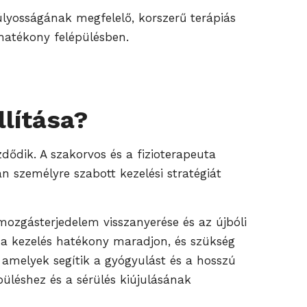
súlyosságának megfelelő, korszerű terápiás
 hatékony felépülésben.
llítása?
dődik. A szakorvos és a fizioterapeuta
n személyre szabott kezelési stratégiát
mozgásterjedelem visszanyerése és az újbóli
y a kezelés hatékony maradjon, és szükség
 amelyek segítik a gyógyulást és a hosszú
püléshez és a sérülés kiújulásának