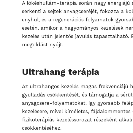
A lökéshullám-terápia során nagy energiájú 
serkenti a sejtek anyagcseréjét, fokozza a ko
enyhül, és a regenerációs folyamatok gyorsa
esetén, amikor a hagyományos kezelések nem 
kezelés után jelentős javulás tapasztalható.
megoldást nyújt.
Ultrahang terápi
a
Az ultrahangos kezelés magas frekvenciájú ha
gyulladás csökkentését, és támogatja a sérü
anyagcsere-folyamatokat, így gyorsabb felép
kezelésére, mivel kíméletes, fájdalommentes é
fizikoterápiás kezeléssorozat részeként alk
csökkentéséhez.