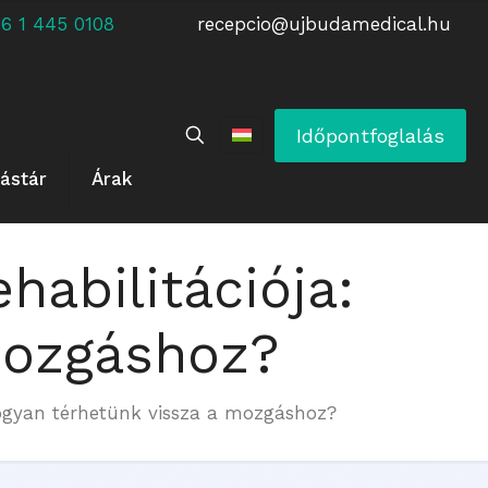
 +36 1 445 0108
recepcio@ujbudamedical.hu
Időpontfoglalás
ástár
Árak
habilitációja:
mozgáshoz?
 Hogyan térhetünk vissza a mozgáshoz?