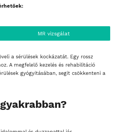
érhetőek:
MR vizsgálat
veli a sérülések kockázatát. Egy rossz
z. A megfelelő kezelés és rehabilitáció
sérülések gyógyításában, segít csökkenteni a
eggyakrabban?
ájdalommal és duzzanattal jár.