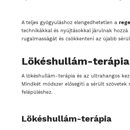
A teljes gyógyuláshoz elengedhetetlen a
reg
technikákkal és nyújtásokkal járulnak hozzá 
rugalmasságát és csökkenteni az újabb sérül
Lökéshullám-terápia 
A lökéshullám-terápia és az ultrahangos keze
Mindkét módszer elősegíti a sérült szövetek r
felépüléshez.
Lökéshullám-terápia