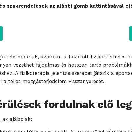
s szakrendelések az alábbi gomb kattintásával el
ges életmódnak, azonban a fokozott fizikai terhelés nö
nyen vezethet fájdalmas és hosszan tartó problémákho
hez. A fizikoterápia jelentős szerepet játszik a sport
ti a teljes mozgásterjedelem visszanyerését.
érülések fordulnak elő l
 az alábbiak:
latok vagy túlterhelés miatt. Az izomszövet sérülése f