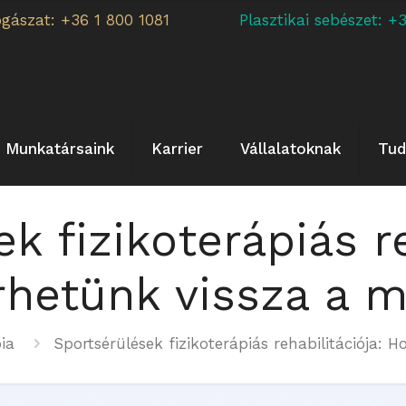
ogászat: +36 1 800 1081
Plasztikai sebészet:
Munkatársaink
Karrier
Vállalatoknak
Tud
k fizikoterápiás re
rhetünk vissza a 
ia
Sportsérülések fizikoterápiás rehabilitációja: