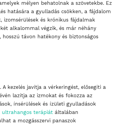
, amelyek mélyen behatolnak a szövetekbe. Ez
zelés hatására a gyulladás csökken, a fájdalom
k, izomsérülések és krónikus fájdalmak
y-két alkalommal végzik, és már néhány
t, hosszú távon hatékony és biztonságos
kezelés javítja a vérkeringést, elősegíti a
évén lazítja az izmokat és fokozza az
ok, ínsérülések és ízületi gyulladások
z
ultrahangos terápiát
általában
rulhat a mozgásszervi panaszok