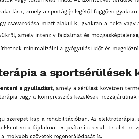
szakadása, amely a sportág jellegétől függően gyakran a
agy csavarodása miatt alakul ki, gyakran a boka vagy a
elyükről, amely intenzív fájdalmat és mozgásképtelensé
íthetnek minimalizálni a gyógyulási időt és megelőzni
oterápia a sportsérülések
nteni a gyulladást
, amely a sérülést követően term
r-terápia vagy a kompressziós kezelések hozzájárulna
ú szerepet kap a rehabilitációban. Az elektroterápia,
kkenteni a fájdalmat és javítani a sérült terület mo
 a mélyebb szövetek regenerálódását is.