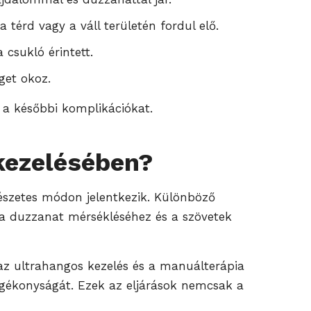
 térd vagy a váll területén fordul elő.
 csukló érintett.
get okoz.
 a későbbi komplikációkat.
 kezelésében?
észetes módon jelentkezik. Különböző
k a duzzanat mérsékléséhez és a szövetek
 az ultrahangos kezelés és a manuálterápia
zgékonyságát. Ezek az eljárások nemcsak a