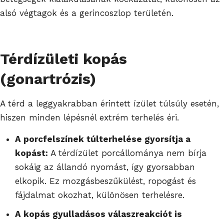
alsó végtagok és a gerincoszlop területén.
Térdízületi kopás
(gonartrózis)
A térd a leggyakrabban érintett ízület túlsúly esetén,
hiszen minden lépésnél extrém terhelés éri.
A porcfelszínek túlterhelése gyorsítja a
kopást:
A térdízület porcállománya nem bírja
sokáig az állandó nyomást, így gyorsabban
elkopik. Ez mozgásbeszűkülést, ropogást és
fájdalmat okozhat, különösen terhelésre.
A kopás gyulladásos válaszreakciót is