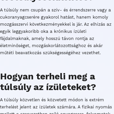
A túlsúly nem csupán a szív- és érrendszerre vagy a
cukoranyagcserére gyakorol hatást, hanem komoly
mozgásszervi következményekkel is jár. Az elhízás az
egyik leggyakoribb oka a krónikus ízületi
fájdalmaknak, amely hosszú távon rontja az
életminőséget, mozgáskorlátozottsághoz és akár
műtéti beavatkozás szükségességéhez vezethet.
Hogyan terheli meg a
túlsúly az ízületeket?
A túlsúly közvetlen és közvetett módon is extrém
terhelést jelent az ízületek számára. A fizikai nyomás
mellett a szervezetben zajló anyagcsere-folyamatok