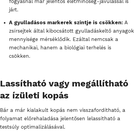
fogyásnál már jelentős életminőség-javulással is
járt.
A gyulladásos markerek szintje is csökken:
A
zsírsejtek által kibocsátott gyulladáskeltő anyagok
mennyisége mérséklődik. Ezáltal nemcsak a
mechanikai, hanem a biológiai terhelés is
csökken.
Lassítható vagy megállítható
az ízületi kopás
Bár a már kialakult kopás nem visszafordítható, a
folyamat előrehaladása jelentősen lelassítható a
testsúly optimalizálásával.