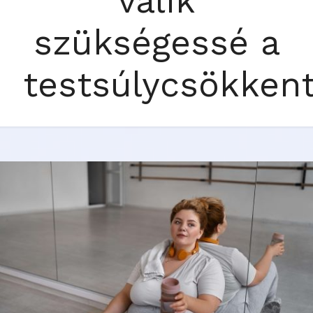
válik
szükségessé a
testsúlycsökken