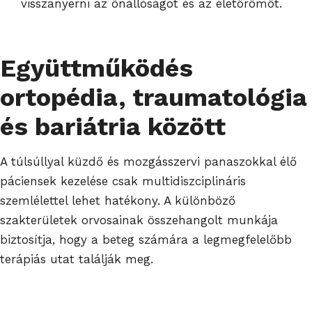
visszanyerni az önállóságot és az életörömöt.
Együttműködés
ortopédia, traumatológia
és bariátria között
A túlsúllyal küzdő és mozgásszervi panaszokkal élő
páciensek kezelése csak multidiszciplináris
szemlélettel lehet hatékony. A különböző
szakterületek orvosainak összehangolt munkája
biztosítja, hogy a beteg számára a legmegfelelőbb
terápiás utat találják meg.