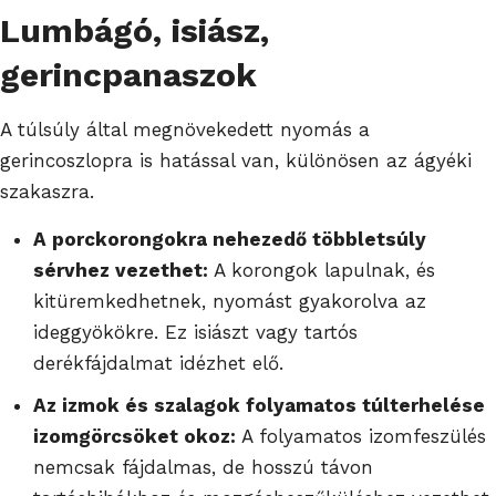
Lumbágó
,
isiász
,
gerincpanaszok
A túlsúly által megnövekedett nyomás a
gerincoszlopra is hatással van, különösen az ágyéki
szakaszra.
A porckorongokra nehezedő többletsúly
sérvhez vezethet:
A korongok lapulnak, és
kitüremkedhetnek, nyomást gyakorolva az
ideggyökökre. Ez isiászt vagy tartós
derékfájdalmat idézhet elő.
Az izmok és szalagok folyamatos túlterhelése
izomgörcsöket okoz:
A folyamatos izomfeszülés
nemcsak fájdalmas, de hosszú távon