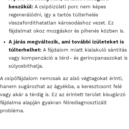
beszűkül:
A csípőízületi porc nem képes
regenerálódni, így a tartós túlterhelés
visszafordíthatatlan károsodáshoz vezet. Ez
fájdalmat okoz mozgáskor és pihenés közben is.
A járás megváltozik, ami további ízületeket is
túlterhelhet:
A fájdalom miatt kialakuló sántítás
vagy kompenzáció a térd- és gerincpanaszokat is
súlyosbíthatja.
A csípőfájdalom nemcsak az alsó végtagokat érinti,
hanem sugározhat az ágyékba, a keresztcsont felé
vagy akár a térdig is. Ez az érintett terület kisugárzó
fájdalma alapján gyakran félrediagnosztizált
probléma.