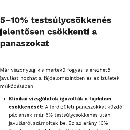
5–10% testsúlycsökkenés
jelentősen csökkenti a
panaszokat
Már viszonylag kis mértékű fogyás is érezhető
javulást hozhat a fájdalomszintben és az ízületek
működésében.
Klinikai vizsgálatok igazolták a fájdalom
csökkenését:
A térdízületi panaszokkal küzdő
páciensek már 5% testsúlycsökkenés után
javulásról számoltak be. Ez az arány 10%