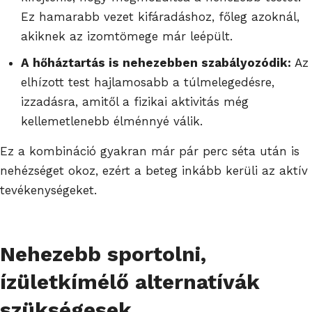
Ez hamarabb vezet kifáradáshoz, főleg azoknál,
akiknek az izomtömege már leépült.
A hőháztartás is nehezebben szabályozódik:
Az
elhízott test hajlamosabb a túlmelegedésre,
izzadásra, amitől a fizikai aktivitás még
kellemetlenebb élménnyé válik.
Ez a kombináció gyakran már pár perc séta után is
nehézséget okoz, ezért a beteg inkább kerüli az aktív
tevékenységeket.
Nehezebb sportolni,
ízületkímélő alternatívák
szükségesek