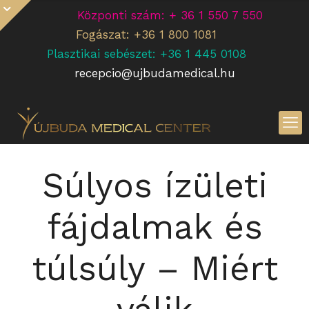
Központi szám: + 36 1 550 7 550
Fogászat: +36 1 800 1081
Plasztikai sebészet: +36 1 445 0108
recepcio@ujbudamedical.hu
Súlyos ízületi
fájdalmak és
túlsúly – Miért