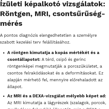
Ízületi képalkotó vizsgálatok:
Röntgen, MRI, csontsűrűség-
mérés
A pontos diagnózis elengedhetetlen a személyre
szabott kezelési terv felállításához.
A röntgen kimutatja a kopás mértékét és a
csontállapotot:
A térd, csípő és gerinc
röntgenképei megmutatják a porcszűkületet, a
csontos felrakódásokat és a deformitásokat. Ez
alapján mérhető fel, mennyire előrehaladott az
állapot.
Az MRI és a DEXA-vizsgálat mélyebb képet ad:
Az MRI kimutatja a lágyrészek (szalagok, porcok,