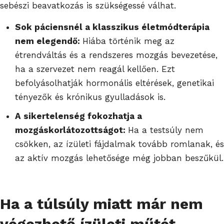
sebészi beavatkozás is szükségessé válhat.
Sok páciensnél a klasszikus életmódterápia
nem elegendő:
Hiába történik meg az
étrendváltás és a rendszeres mozgás bevezetése,
ha a szervezet nem reagál kellően. Ezt
befolyásolhatják hormonális eltérések, genetikai
tényezők és krónikus gyulladások is.
A sikertelenség fokozhatja a
mozgáskorlátozottságot:
Ha a testsúly nem
csökken, az ízületi fájdalmak tovább romlanak, és
az aktív mozgás lehetősége még jobban beszűkül.
Ha a túlsúly miatt már nem
végezhető ízületi műtét