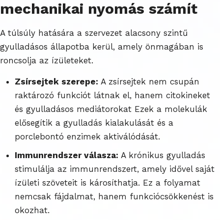
mechanikai nyomás számít
A túlsúly hatására a szervezet alacsony szintű
gyulladásos állapotba kerül, amely önmagában is
roncsolja az ízületeket.
Zsírsejtek szerepe:
A zsírsejtek nem csupán
raktározó funkciót látnak el, hanem citokineket
és gyulladásos mediátorokat Ezek a molekulák
elősegítik a gyulladás kialakulását és a
porclebontó enzimek aktiválódását.
Immunrendszer válasza:
A krónikus gyulladás
stimulálja az immunrendszert, amely idővel saját
ízületi szöveteit is károsíthatja. Ez a folyamat
nemcsak fájdalmat, hanem funkciócsökkenést is
okozhat.