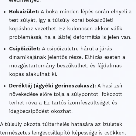
Bokaízület:
A boka minden lépés során elnyeli a
test súlyát, így a túlsúly korai bokaízületi
kopáshoz vezethet. Ez különösen akkor válik
problémássá, ha a lábfej deformitás is jelen van.
Csípőízület:
A csípőízületre hárul a járás
dinamikájának jelentős része. Elhízás esetén a
mozgástartomány beszűkülhet, és fájdalmas
kopás alakulhat ki.
Deréktáj (ágyéki gerincszakasz):
A hasi zsír
növekedése előre tolja a súlypontot, fokozott
terhet róva a Ez tartós izomfeszültséget és
idegbecsípődést okozhat.
A túlsúly okozta túlterhelés hatására az ízületek
természetes lengéscsillapító képessége is csökken.