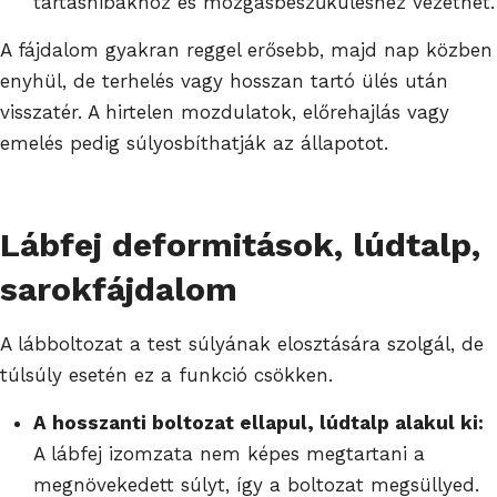
tartáshibákhoz és mozgásbeszűküléshez vezethet.
A fájdalom gyakran reggel erősebb, majd nap közben
enyhül, de terhelés vagy hosszan tartó ülés után
visszatér. A hirtelen mozdulatok, előrehajlás vagy
emelés pedig súlyosbíthatják az állapotot.
Lábfej deformitások, lúdtalp,
sarokfájdalom
A lábboltozat a test súlyának elosztására szolgál, de
túlsúly esetén ez a funkció csökken.
A hosszanti boltozat ellapul, lúdtalp alakul ki:
A lábfej izomzata nem képes megtartani a
megnövekedett súlyt, így a boltozat megsüllyed.