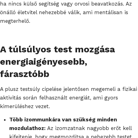
ha nincs külső segítség vagy orvosi beavatkozás. Az
önálló életvitel nehezebbé válik, ami mentálisan is
megterhelő.
A túlsúlyos test mozgása
energiaigényesebb,
fárasztóbb
A plusz testsúly cipelése jelentősen megemeli a fizikai
aktivitás során felhasznált energiát, ami gyors
kimerüléshez vezet.
Több izommunkára van szükség minden
mozdulathoz:
Az izomzatnak nagyobb erőt kell
kifejtenie, hogy megmozdítsa a nehezebb testet.