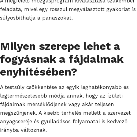
A megfelelő mozgásprogram kiválasztása szakember
feladata, mivel egy rosszul megválasztott gyakorlat is
súlyosbíthatja a panaszokat.
Milyen szerepe lehet a
fogyásnak a fájdalmak
enyhítésében?
A testsúly csökkentése az egyik leghatékonyabb és
legtermészetesebb módja annak, hogy az ízületi
fájdalmak mérséklődjenek vagy akár teljesen
megszűnjenek. A kisebb terhelés mellett a szervezet
anyagcseréje és gyulladásos folyamatai is kedvező
irányba változnak.