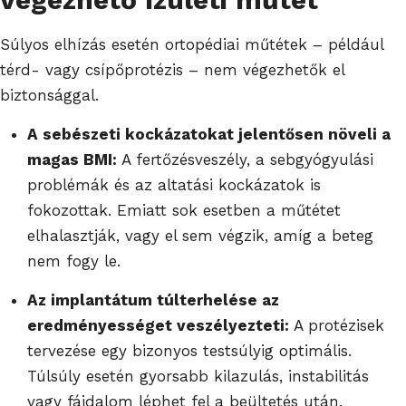
Súlyos elhízás esetén ortopédiai műtétek – például
térd- vagy csípőprotézis – nem végezhetők el
biztonsággal.
A sebészeti kockázatokat jelentősen növeli a
magas BMI:
A fertőzésveszély, a sebgyógyulási
problémák és az altatási kockázatok is
fokozottak. Emiatt sok esetben a műtétet
elhalasztják, vagy el sem végzik, amíg a beteg
nem fogy le.
Az implantátum túlterhelése az
eredményességet veszélyezteti:
A protézisek
tervezése egy bizonyos testsúlyig optimális.
Túlsúly esetén gyorsabb kilazulás, instabilitás
vagy fájdalom léphet fel a beültetés után.