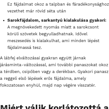
Ez fájdalmat okoz a talpban és fáradékonysághoz
vezethet már rövid séta után
Sarokfájdalom, sarkantyú kialakulása gyakori:
A megnövekedett nyomás miatt a sarokcsont
körüli szövetek begyulladhatnak. Idővel
meszesedés is kialakulhat, ami minden lépést
fájdalmassá tesz.
A lábfej elváltozásai gyakran együtt járnak
járásminta-változással, ami további panaszokat okoz
a térdben, csípőben vagy a derékban. Gyakori panasz
a reggeli első lépések erős fájdalma, amely
fokozatosan enyhül, majd nap végére visszatér.
Miért válik korlátozottá a