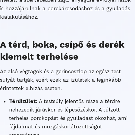
is hozzájárulnak a porckárosodáshoz és a gyulladás
kialakulásához.
A térd, boka, csípő és derék
kiemelt terhelése
Az alsó végtagok és a gerincoszlop az egész test
súlyát tartják, ezért ezek az ízületek a leginkább
érintettek elhízás esetén.
Térdízület:
A testsúly jelentős része a térdre
nehezedik járáskor és lépcsőzéskor. A túlzott
terhelés porckopást és gyulladást okozhat, ami
fájdalmat és mozgáskorlátozottságot
eredményez.