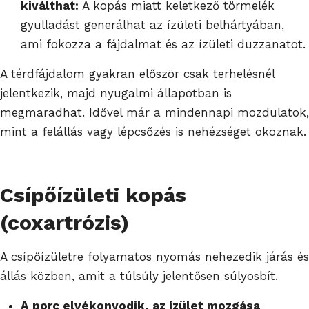
kiválthat:
A kopás miatt keletkező törmelék
gyulladást generálhat az ízületi belhártyában,
ami fokozza a fájdalmat és az ízületi duzzanatot.
A térdfájdalom gyakran először csak terhelésnél
jelentkezik, majd nyugalmi állapotban is
megmaradhat. Idővel már a mindennapi mozdulatok,
mint a felállás vagy lépcsőzés is nehézséget okoznak.
Csípőízületi kopás
(coxartrózis)
A csípőízületre folyamatos nyomás nehezedik járás és
állás közben, amit a túlsúly jelentősen súlyosbít.
A porc elvékonyodik, az ízület mozgása