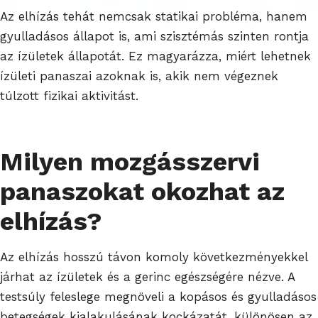
Az elhízás tehát nemcsak statikai probléma, hanem
gyulladásos állapot is, ami szisztémás szinten rontja
az ízületek állapotát. Ez magyarázza, miért lehetnek
ízületi panaszai azoknak is, akik nem végeznek
túlzott fizikai aktivitást.
Milyen mozgásszervi
panaszokat okozhat az
elhízás?
Az elhízás hosszú távon komoly következményekkel
járhat az ízületek és a gerinc egészségére nézve. A
testsúly feleslege megnöveli a kopásos és gyulladásos
betegségek kialakulásának kockázatát, különösen az