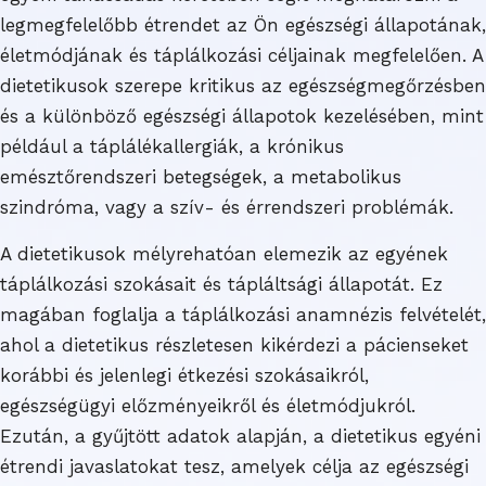
legmegfelelőbb étrendet az Ön egészségi állapotának,
életmódjának és táplálkozási céljainak megfelelően. A
dietetikusok szerepe kritikus az egészségmegőrzésben
és a különböző egészségi állapotok kezelésében, mint
például a táplálékallergiák, a krónikus
emésztőrendszeri betegségek, a metabolikus
szindróma, vagy a szív- és érrendszeri problémák.
A dietetikusok mélyrehatóan elemezik az egyének
táplálkozási szokásait és tápláltsági állapotát. Ez
magában foglalja a táplálkozási anamnézis felvételét,
ahol a dietetikus részletesen kikérdezi a pácienseket
korábbi és jelenlegi étkezési szokásaikról,
egészségügyi előzményeikről és életmódjukról.
Ezután, a gyűjtött adatok alapján, a dietetikus egyéni
étrendi javaslatokat tesz, amelyek célja az egészségi