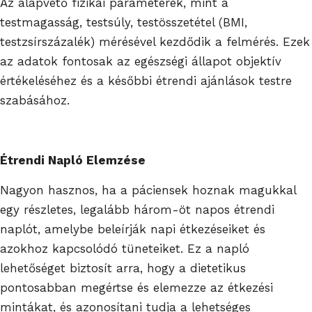
Az alapvető fizikai paraméterek, mint a
testmagasság, testsúly, testösszetétel (BMI,
testzsírszázalék) mérésével kezdődik a felmérés. Ezek
az adatok fontosak az egészségi állapot objektív
értékeléséhez és a későbbi étrendi ajánlások testre
szabásához.
Étrendi Napló Elemzése
Nagyon hasznos, ha a páciensek hoznak magukkal
egy részletes, legalább három-öt napos étrendi
naplót, amelybe beleírják napi étkezéseiket és
azokhoz kapcsolódó tüneteiket. Ez a napló
lehetőséget biztosít arra, hogy a dietetikus
pontosabban megértse és elemezze az étkezési
mintákat, és azonosítani tudja a lehetséges