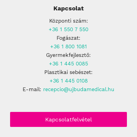
Kapcsolat
Központi szám:
+36 1 550 7 550
Fogászat:
+36 1 800 1081
Gyermekfejlesztő:
+36 1 445 0085
Plasztikai sebészet:
+36 1 445 0108
E-mail:
recepcio@ujbudamedical.hu
Kapcsolatfelvétel