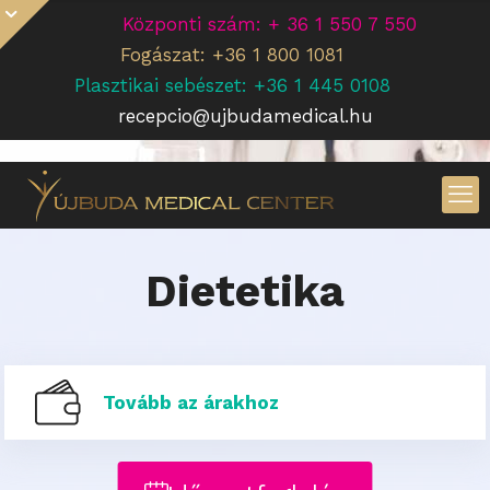
Központi szám: + 36 1 550 7 550
Fogászat: +36 1 800 1081
Plasztikai sebészet: +36 1 445 0108
recepcio@ujbudamedical.hu
Dietetika
Tovább az árakhoz