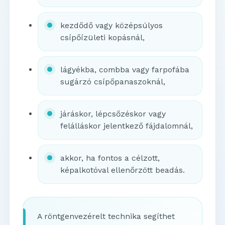
kezdődő vagy középsúlyos
csípőízületi kopásnál,
lágyékba, combba vagy farpofába
sugárzó csípőpanaszoknál,
járáskor, lépcsőzéskor vagy
felálláskor jelentkező fájdalomnál,
akkor, ha fontos a célzott,
képalkotóval ellenőrzött beadás.
A röntgenvezérelt technika segíthet