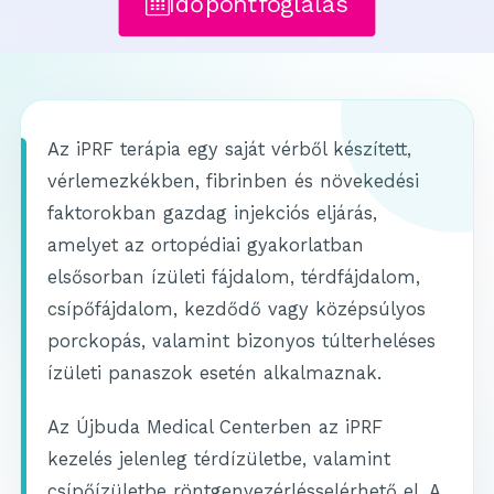
Időpontfoglalás
Az iPRF terápia egy saját vérből készített,
vérlemezkékben, fibrinben és növekedési
faktorokban gazdag injekciós eljárás,
amelyet az ortopédiai gyakorlatban
elsősorban ízületi fájdalom, térdfájdalom,
csípőfájdalom, kezdődő vagy középsúlyos
porckopás, valamint bizonyos túlterheléses
ízületi panaszok esetén alkalmaznak.
Az Újbuda Medical Centerben az iPRF
kezelés jelenleg térdízületbe, valamint
csípőízületbe röntgenvezérlésselérhető el. A