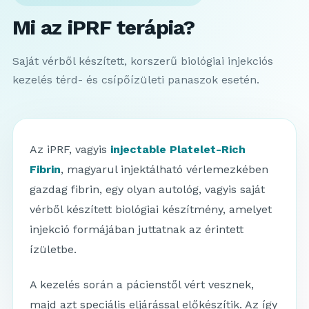
Mi az iPRF terápia?
Saját vérből készített, korszerű biológiai injekciós
kezelés térd- és csípőízületi panaszok esetén.
Az iPRF, vagyis
injectable Platelet-Rich
Fibrin
, magyarul injektálható vérlemezkében
gazdag fibrin, egy olyan autológ, vagyis saját
vérből készített biológiai készítmény, amelyet
injekció formájában juttatnak az érintett
ízületbe.
A kezelés során a pácienstől vért vesznek,
majd azt speciális eljárással előkészítik. Az így