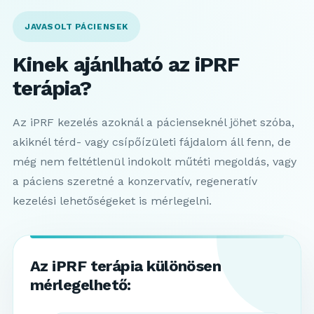
JAVASOLT PÁCIENSEK
Kinek ajánlható az iPRF
terápia?
Az iPRF kezelés azoknál a pácienseknél jöhet szóba,
akiknél térd- vagy csípőízületi fájdalom áll fenn, de
még nem feltétlenül indokolt műtéti megoldás, vagy
a páciens szeretné a konzervatív, regeneratív
kezelési lehetőségeket is mérlegelni.
Az iPRF terápia különösen
mérlegelhető: