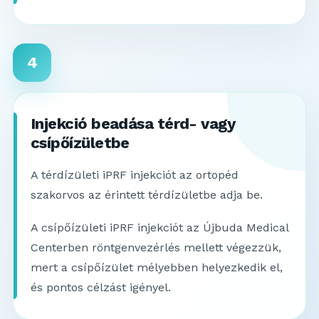
4
Injekció beadása térd- vagy
csípőízületbe
A térdízületi iPRF injekciót az ortopéd
szakorvos az érintett térdízületbe adja be.
A csípőízületi iPRF injekciót az Újbuda Medical
Centerben röntgenvezérlés mellett végezzük,
mert a csípőízület mélyebben helyezkedik el,
és pontos célzást igényel.