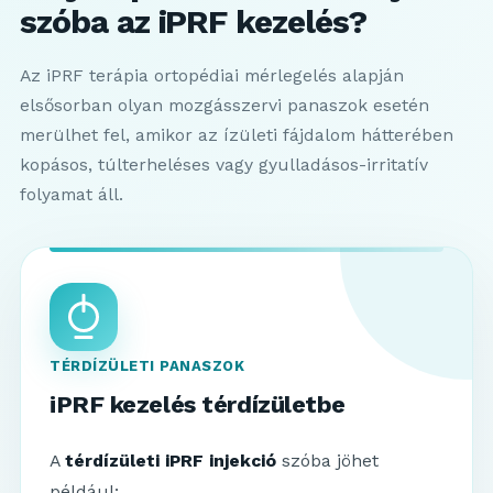
szóba az iPRF kezelés?
Az iPRF terápia ortopédiai mérlegelés alapján
elsősorban olyan mozgásszervi panaszok esetén
merülhet fel, amikor az ízületi fájdalom hátterében
kopásos, túlterheléses vagy gyulladásos-irritatív
folyamat áll.
TÉRDÍZÜLETI PANASZOK
iPRF kezelés térdízületbe
A
térdízületi iPRF injekció
szóba jöhet
például: