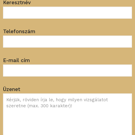
Keresztnév
Telefonszám
E-mail cím
Üzenet