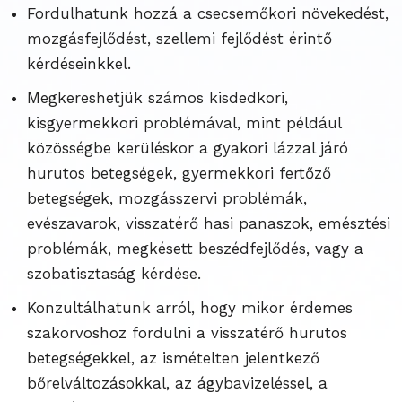
Fordulhatunk hozzá a csecsemőkori növekedést,
mozgásfejlődést, szellemi fejlődést érintő
kérdéseinkkel.
Megkereshetjük számos kisdedkori,
kisgyermekkori problémával, mint például
közösségbe kerüléskor a gyakori lázzal járó
hurutos betegségek, gyermekkori fertőző
betegségek, mozgásszervi problémák,
evészavarok, visszatérő hasi panaszok, emésztési
problémák, megkésett beszédfejlődés, vagy a
szobatisztaság kérdése.
Konzultálhatunk arról, hogy mikor érdemes
szakorvoshoz fordulni a visszatérő hurutos
betegségekkel, az ismételten jelentkező
bőrelváltozásokkal, az ágybavizeléssel, a