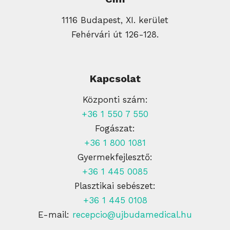
1116 Budapest, XI. kerület
Fehérvári út 126-128.
Kapcsolat
Központi szám:
+36 1 550 7 550
Fogászat:
+36 1 800 1081
Gyermekfejlesztő:
+36 1 445 0085
Plasztikai sebészet:
+36 1 445 0108
E-mail:
recepcio@ujbudamedical.hu