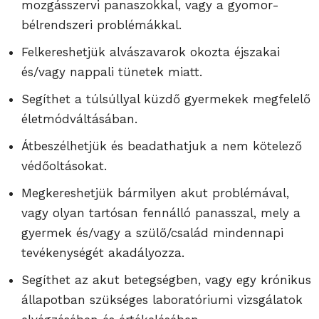
mozgásszervi panaszokkal, vagy a gyomor-
bélrendszeri problémákkal.
Felkereshetjük alvászavarok okozta éjszakai
és/vagy nappali tünetek miatt.
Segíthet a túlsúllyal küzdő gyermekek megfelelő
életmódváltásában.
Átbeszélhetjük és beadathatjuk a nem kötelező
védőoltásokat.
Megkereshetjük bármilyen akut problémával,
vagy olyan tartósan fennálló panasszal, mely a
gyermek és/vagy a szülő/család mindennapi
tevékenységét akadályozza.
Segíthet az akut betegségben, vagy egy krónikus
állapotban szükséges laboratóriumi vizsgálatok