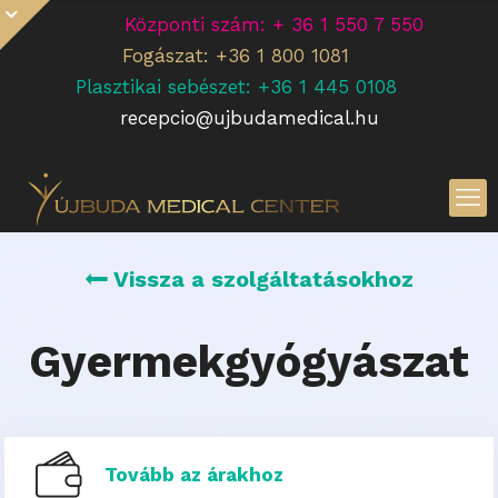
Központi szám: + 36 1 550 7 550
Fogászat: +36 1 800 1081
Plasztikai sebészet: +36 1 445 0108
recepcio@ujbudamedical.hu
Vissza a szolgáltatásokhoz
Gyermekgyógyászat
Tovább az árakhoz