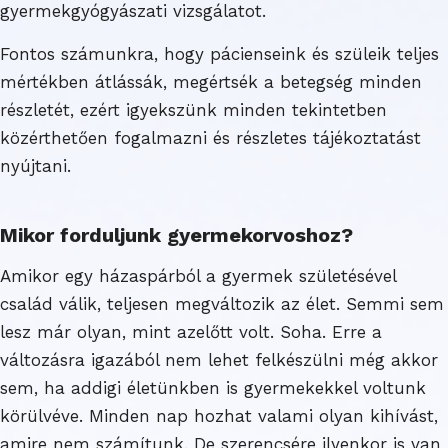
gyermekgyógyászati vizsgálatot.
Fontos számunkra, hogy pácienseink és szüleik teljes
mértékben átlássák, megértsék a betegség minden
részletét, ezért igyekszünk minden tekintetben
közérthetően fogalmazni és részletes tájékoztatást
nyújtani.
Mikor forduljunk gyermekorvoshoz?
Amikor egy házaspárból a gyermek születésével
család válik, teljesen megváltozik az élet. Semmi sem
lesz már olyan, mint azelőtt volt. Soha. Erre a
változásra igazából nem lehet felkészülni még akkor
sem, ha addigi életünkben is gyermekekkel voltunk
körülvéve. Minden nap hozhat valami olyan kihívást,
amire nem számítunk. De szerencsére ilyenkor is van