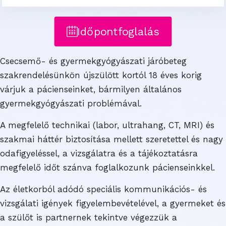
Időpontfoglalás
Csecsemő- és gyermekgyógyászati járóbeteg
szakrendelésünkön újszülött kortól 18 éves korig
várjuk a pácienseinket, bármilyen általános
gyermekgyógyászati problémával.
A megfelelő technikai (labor, ultrahang, CT, MRI) és
szakmai háttér biztosítása mellett szeretettel és nagy
odafigyeléssel, a vizsgálatra és a tájékoztatásra
megfelelő időt szánva foglalkozunk pácienseinkkel.
Az életkorból adódó speciális kommunikációs- és
vizsgálati igények figyelembevételével, a gyermeket és
a szülőt is partnernek tekintve végezzük a