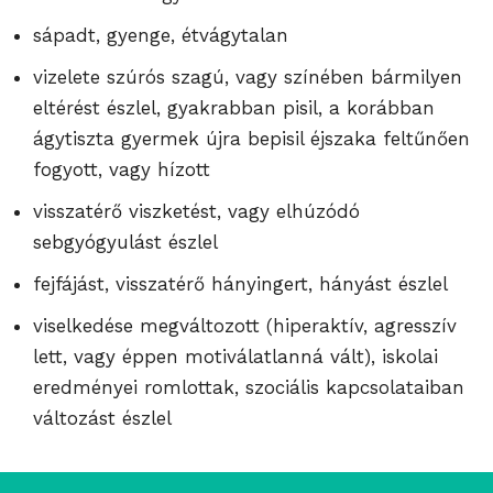
sápadt, gyenge, étvágytalan
vizelete szúrós szagú, vagy színében bármilyen
eltérést észlel, gyakrabban pisil, a korábban
ágytiszta gyermek újra bepisil éjszaka feltűnően
fogyott, vagy hízott
visszatérő viszketést, vagy elhúzódó
sebgyógyulást észlel
fejfájást, visszatérő hányingert, hányást észlel
viselkedése megváltozott (hiperaktív, agresszív
lett, vagy éppen motiválatlanná vált), iskolai
eredményei romlottak, szociális kapcsolataiban
változást észlel