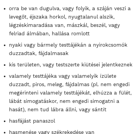
orra be van dugulva, vagy folyik, a száján veszi a
levegőt, éjszaka horkol, nyugtalanul alszik,
légzéskimaradása van, mászkál, beszél, vagy
felriad álmában, hallása romlott
nyaki vagy bármely testtájékán a nyirokcsomók
duzzadtak, fájdalmasak
kis területen, vagy testszerte kiütései jelentkeznek
valamely testtájéka vagy valamelyik ízülete
duzzadt, piros, meleg, fájdalmas (pl. nem engedi
megérinteni valamely testtájékát, elhúzza a fülét,
lábát simogatáskor, nem engedi simogatni a
hasát), nem tud lábra állni, vagy sántít
hasfájást panaszol
hasmenése vagy székrekedése van