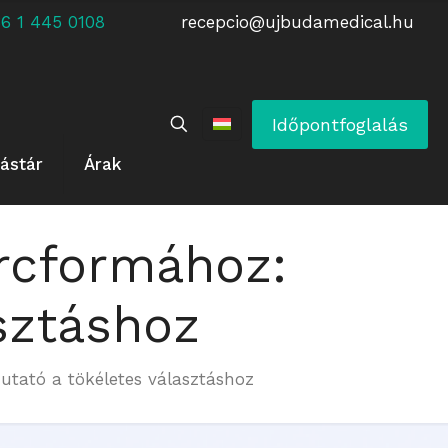
 +36 1 445 0108
recepcio@ujbudamedical.hu
Időpontfoglalás
ástár
Árak
rcformához:
sztáshoz
tató a tökéletes választáshoz