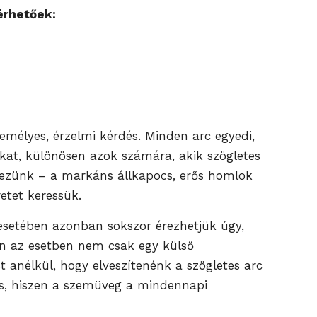
érhetőek:
emélyes, érzelmi kérdés. Minden arc egyedi,
kat, különösen azok számára, akik szögletes
lkezünk – a markáns állkapocs, erős homlok
etet keressük.
 esetében azonban sokszor érezhetjük úgy,
n az esetben nem csak egy külső
 anélkül, hogy elveszítenénk a szögletes arc
tos, hiszen a szemüveg a mindennapi