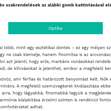
s szakrendelések az alábbi gomb kattintásával el
Optika
l több, mint egy esztétikai döntés – ez egy mélyen sz
gy ne csak kiemelje, hanem finomítsa is az arcvonáso
élni azt jelenti, hogy erős, markáns vonásokkal rende
, de kihívásokat is jelenthet, amikor a megfelelő ker
csönöz, ami férfias és határozott benyomást kelt. Nők
mináns. A megfelelő szemüvegkeret kiválasztása ebbe
 arra, hogy lágyabbá, finomabbá tegyük a megjelenést
harmónia kialakítása érzelmi szinten is rendkívül fon
komfortérzetet adhat.