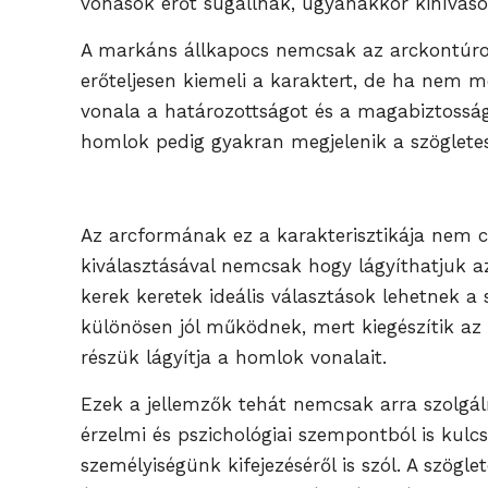
vonások erőt sugallnak, ugyanakkor kihíváso
A markáns állkapocs nemcsak az arckontúroka
erőteljesen kiemeli a karaktert, de ha nem m
vonala a határozottságot és a magabiztosságo
homlok pedig gyakran megjelenik a szögletes 
Az arcformának ez a karakterisztikája nem c
kiválasztásával nemcsak hogy lágyíthatjuk a
kerek keretek ideális választások lehetnek a
különösen jól működnek, mert kiegészítik az a
részük lágyítja a homlok vonalait.
Ezek a jellemzők tehát nemcsak arra szolgá
érzelmi és pszichológiai szempontból is kulcs
személyiségünk kifejezéséről is szól. A szög