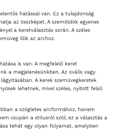
lentős hatással van. Ez a tulajdonság
lhatja az összképet. A szemöldök egyenes
nyel a keretválasztás során. A széles
emüveg illik az archoz.
atása is van. A megfelelő keret
ünk a megjelenésünkben. Az ovális vagy
g lágyításában. A kerek szemüvegkeretek
yösek lehetnek, mivel széles, nyitott felső
jobban a szögletes arcformához, hanem
nem csupán a stílusról szól; ez a választás a
ztása tehát egy olyan folyamat, amelyben