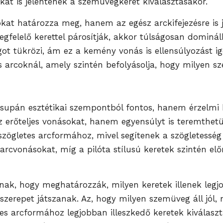
kat is jelentenek a szemüvegkeret kiválasztásakor.
t határozza meg, hanem az egész arckifejezésre is je
egfelelő kerettel párosítják, akkor túlságosan dominá
t tükrözi, ám ez a kemény vonás is ellensúlyozást igé
arcoknál, amely szintén befolyásolja, hogy milyen sz
supán esztétikai szempontból fontos, hanem érzelmi h
z erőteljes vonásokat, hanem egyensúlyt is teremthet
 szögletes arcformához, mivel segítenek a szögletessé
rcvonásokat, míg a pilóta stílusú keretek szintén előn
lnak, hogy meghatározzák, milyen keretek illenek leg
szerepet játszanak. Az, hogy milyen szemüveg áll jól, 
letes arcformához legjobban illeszkedő keretek kiválas