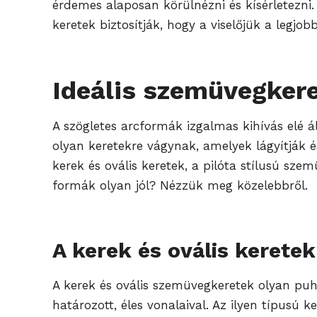
érdemes alaposan körülnézni és kísérletezni.
keretek biztosítják, hogy a viselőjük a legj
Ideális szemüvegkere
A szögletes arcformák izgalmas kihívás elé á
olyan keretekre vágynak, amelyek lágyítják 
kerek és ovális keretek, a pilóta stílusú sz
formák olyan jól? Nézzük meg közelebbről.
A kerek és ovális keretek
A kerek és ovális szemüvegkeretek olyan puh
határozott, éles vonalaival. Az ilyen típusú