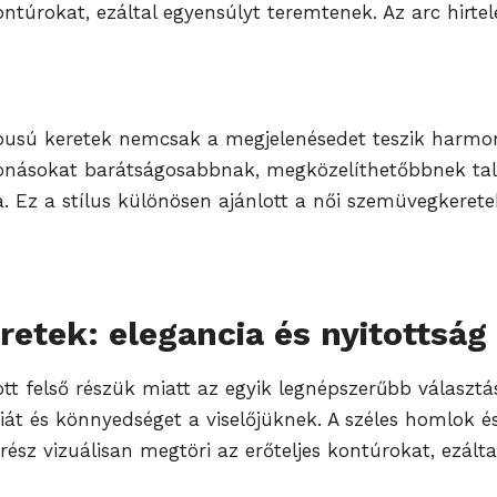
kontúrokat, ezáltal egyensúlyt teremtenek. Az arc hirt
típusú keretek nemcsak a megjelenésedet teszik harmo
onásokat barátságosabbnak, megközelíthetőbbnek talál
. Ez a stílus különösen ajánlott a női szemüvegkerete
eretek: elegancia és nyitottság
tott felső részük miatt az egyik legnépszerűbb válasz
iát és könnyedséget a viselőjüknek. A széles homlok és
rész vizuálisan megtöri az erőteljes kontúrokat, ezált