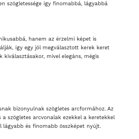
elen szögletessége így finomabbá, lágyabbá
nikusabbá, hanem az érzelmi képet is
ják, így egy jól megválasztott kerek keret
k kiválasztásakor, mivel elegáns, mégis
tásnak bizonyulnak szögletes arcformához. Az
 a szögletes arcvonalak ezekkel a keretekkel
al lágyabb és finomabb összképet nyújt.