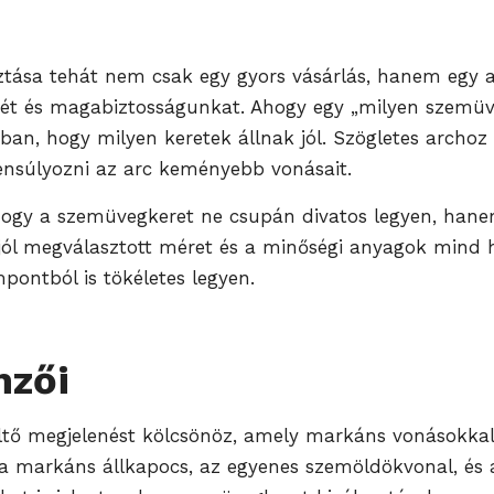
ztása tehát nem csak egy gyors vásárlás, hanem egy 
t és magabiztosságunkat. Ahogy egy „milyen szemüveg
n, hogy milyen keretek állnak jól. Szögletes archoz a
gyensúlyozni az arc keményebb vonásait.
 hogy a szemüvegkeret ne csupán divatos legyen, hane
, a jól megválasztott méret és a minőségi anyagok min
pontból is tökéletes legyen.
mzői
ltő megjelenést kölcsönöz, amely markáns vonásokkal és
 markáns állkapocs, az egyenes szemöldökvonal, és a