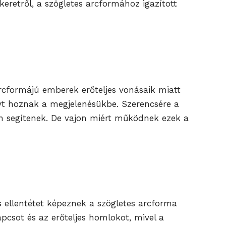
eretről, a szögletes arcformához igazított
arcformájú emberek erőteljes vonásaik miatt
lyt hoznak a megjelenésükbe. Szerencsére a
ben segítenek. De vajon miért működnek ezek a
 ellentétet képeznek a szögletes arcforma
apcsot és az erőteljes homlokot, mivel a