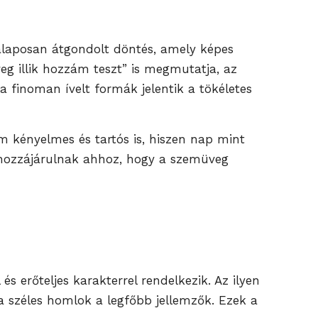
alaposan átgondolt döntés, amely képes
 illik hozzám teszt” is megmutatja, az
 finoman ívelt formák jelentik a tökéletes
m kényelmes és tartós is, hiszen nap mint
d hozzájárulnak ahhoz, hogy a szemüveg
 erőteljes karakterrel rendelkezik. Az ilyen
 széles homlok a legfőbb jellemzők. Ezek a