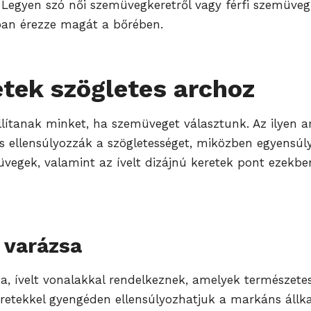
 Legyen szó női szemüvegkeretről vagy férfi szemüvegk
obban érezze magát a bőrében.
tek szögletes archoz
llítanak minket, ha szemüveget választunk. Az ilyen 
és ellensúlyozzák a szögletességet, miközben egyensú
emüvegek, valamint az ívelt dizájnú keretek pont ezek
 varázsa
a, ívelt vonalakkal rendelkeznek, amelyek természetes
 keretekkel gyengéden ellensúlyozhatjuk a markáns állk