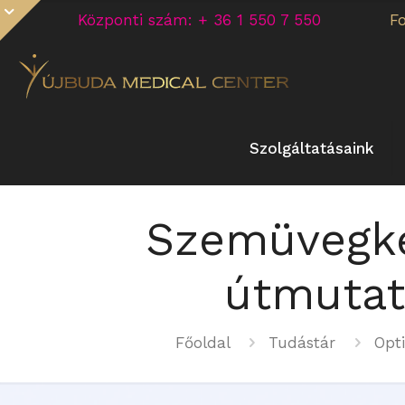
Központi szám: + 36 1 550 7 550
F
Szolgáltatásaink
Szemüvegke
útmutat
Főoldal
Tudástár
Opt