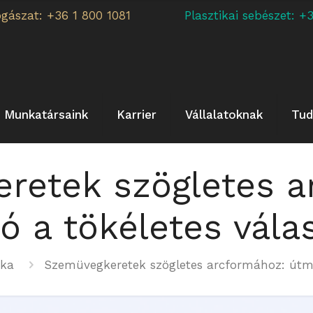
ogászat: +36 1 800 1081
Plasztikai sebészet:
Munkatársaink
Karrier
Vállalatoknak
Tud
retek szögletes a
ó a tökéletes vála
ika
Szemüvegkeretek szögletes arcformához: útmu