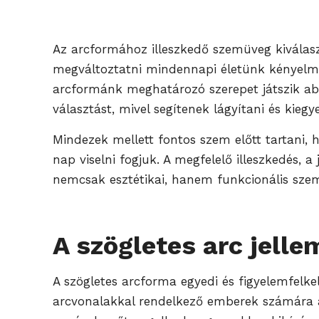
Az arcformához illeszkedő szemüveg kiválas
megváltoztatni mindennapi életünk kényelmé
arcformánk meghatározó szerepet játszik abba
választást, mivel segítenek lágyítani és kie
Mindezek mellett fontos szem előtt tartani,
nap viselni fogjuk. A megfelelő illeszkedés
nemcsak esztétikai, hanem funkcionális szem
A szögletes arc jelle
A szögletes arcforma egyedi és figyelemfelke
arcvonalakkal rendelkező emberek számára a