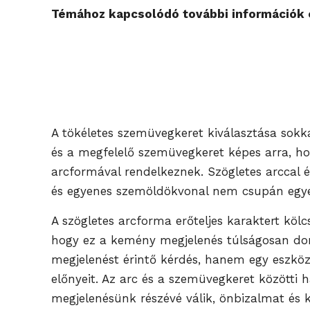
Témához kapcsolódó további információk é
A tökéletes szemüvegkeret kiválasztása sokka
és a megfelelő szemüvegkeret képes arra, ho
arcformával rendelkeznek. Szögletes arccal 
és egyenes szemöldökvonal nem csupán egyedi
A szögletes arcforma erőteljes karaktert köl
hogy ez a kemény megjelenés túlságosan do
megjelenést érintő kérdés, hanem egy eszköz
előnyeit. Az arc és a szemüvegkeret közötti 
megjelenésünk részévé válik, önbizalmat és 