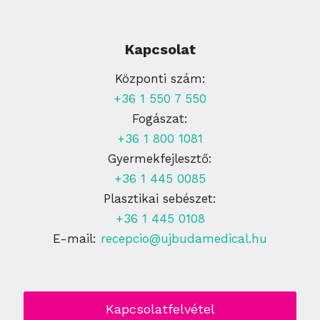
Kapcsolat
Központi szám:
+36 1 550 7 550
Fogászat:
+36 1 800 1081
Gyermekfejlesztő:
+36 1 445 0085
Plasztikai sebészet:
+36 1 445 0108
E-mail:
recepcio@ujbudamedical.hu
Kapcsolatfelvétel