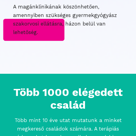
A magánklinikának köszönhetően,
amennyiben szükséges gyermekgyógyász
szakorvosi ellátásra, házon belül van
lehetőség.
Több 1000 elégedett
család
Több mint 10 éve utat mutatunk a minket
megkereső családok számára. A terápiás