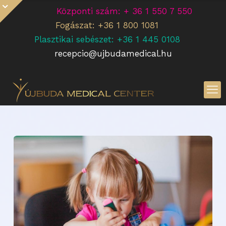
Központi szám: + 36 1 550 7 550
Fogászat: +36 1 800 1081
Plasztikai sebészet: +36 1 445 0108
recepcio@ujbudamedical.hu