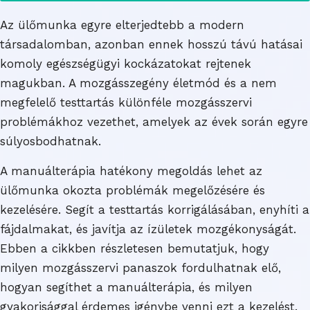
Az ülőmunka egyre elterjedtebb a modern
társadalomban, azonban ennek hosszú távú hatásai
komoly egészségügyi kockázatokat rejtenek
magukban. A mozgásszegény életmód és a nem
megfelelő testtartás különféle mozgásszervi
problémákhoz vezethet, amelyek az évek során egyre
súlyosbodhatnak.
A manuálterápia hatékony megoldás lehet az
ülőmunka okozta problémák megelőzésére és
kezelésére. Segít a testtartás korrigálásában, enyhíti a
fájdalmakat, és javítja az ízületek mozgékonyságát.
Ebben a cikkben részletesen bemutatjuk, hogy
milyen mozgásszervi panaszok fordulhatnak elő,
hogyan segíthet a manuálterápia, és milyen
gyakorisággal érdemes igénybe venni ezt a kezelést.