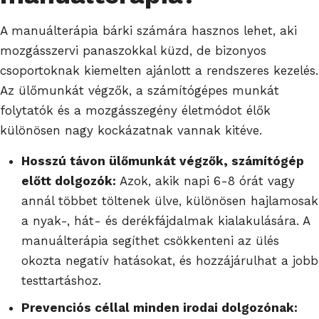
A manuálterápia bárki számára hasznos lehet, aki
mozgásszervi panaszokkal küzd, de bizonyos
csoportoknak kiemelten ajánlott a rendszeres kezelés.
Az ülőmunkát végzők, a számítógépes munkát
folytatók és a mozgásszegény életmódot élők
különösen nagy kockázatnak vannak kitéve.
Hosszú távon ülőmunkát végzők, számítógép
előtt dolgozók:
Azok, akik napi 6-8 órát vagy
annál többet töltenek ülve, különösen hajlamosak
a nyak-, hát- és derékfájdalmak kialakulására. A
manuálterápia segíthet csökkenteni az ülés
okozta negatív hatásokat, és hozzájárulhat a jobb
testtartáshoz.
Prevenciós céllal minden irodai dolgozónak: