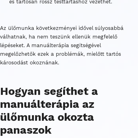
és tartósan rossz testtartáshoz vezethet.
Az ülőmunka következményei idővel súlyosabbá
válhatnak, ha nem teszünk ellenük megfelelő
lépéseket. A manuálterápia segítségével
megelőzhetők ezek a problémák, mielőtt tartós
károsodást okoznának.
Hogyan segíthet a
manuálterápia az
ülőmunka okozta
panaszok