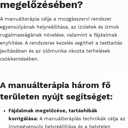
megelőzésében?
A manuálterápia célja a mozgásszervi rendszer
egyensúlyának helyreállítása, az ízületek és izmok
rugalmasságának növelése, valamint a fájdalmak
enyhítése. A rendszeres kezelés segíthet a testtartás
javításában és az ülőmunka okozta terhelések
csökkentésében.
A manuálterápia három fő
területen nyújt segítséget:
Fájdalmak megelőzése, tartáshibák
korrigálása:
A manuálterápiás technikák célja az
izomegyensúly helyreállítása és a helytelen