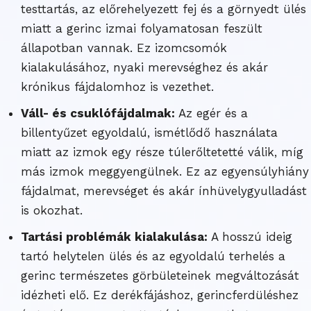
testtartás, az előrehelyezett fej és a görnyedt ülés
miatt a gerinc izmai folyamatosan feszült
állapotban vannak. Ez izomcsomók
kialakulásához, nyaki merevséghez és akár
krónikus fájdalomhoz is vezethet.
Váll- és csuklófájdalmak:
Az egér és a
billentyűzet egyoldalú, ismétlődő használata
miatt az izmok egy része túlerőltetetté válik, míg
más izmok meggyengülnek. Ez az egyensúlyhiány
fájdalmat, merevséget és akár ínhüvelygyulladást
is okozhat.
Tartási problémák kialakulása:
A hosszú ideig
tartó helytelen ülés és az egyoldalú terhelés a
gerinc természetes görbületeinek megváltozását
idézheti elő. Ez derékfájáshoz, gerincferdüléshez