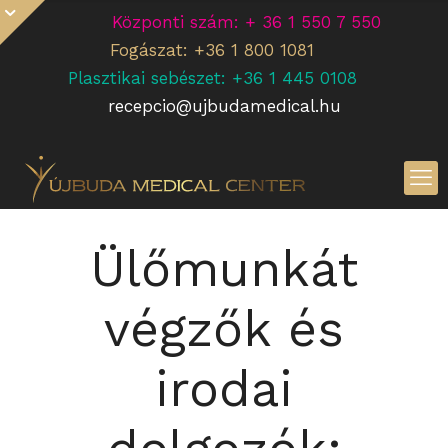
Központi szám: + 36 1 550 7 550
Fogászat: +36 1 800 1081
Plasztikai sebészet: +36 1 445 0108
recepcio@ujbudamedical.hu
Ülőmunkát
végzők és
irodai