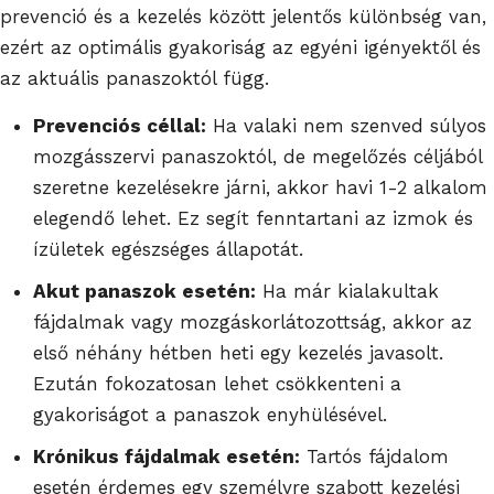
prevenció és a kezelés között jelentős különbség van,
ezért az optimális gyakoriság az egyéni igényektől és
az aktuális panaszoktól függ.
Prevenciós céllal:
Ha valaki nem szenved súlyos
mozgásszervi panaszoktól, de megelőzés céljából
szeretne kezelésekre járni, akkor havi 1-2 alkalom
elegendő lehet. Ez segít fenntartani az izmok és
ízületek egészséges állapotát.
Akut panaszok esetén:
Ha már kialakultak
fájdalmak vagy mozgáskorlátozottság, akkor az
első néhány hétben heti egy kezelés javasolt.
Ezután fokozatosan lehet csökkenteni a
gyakoriságot a panaszok enyhülésével.
Krónikus fájdalmak esetén:
Tartós fájdalom
esetén érdemes egy személyre szabott kezelési