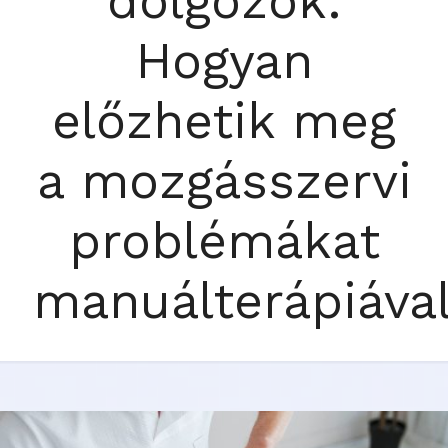
dolgozók:
Hogyan
előzhetik meg
a mozgásszervi
problémákat
manuálterápiáva