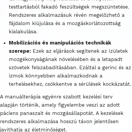
testtartásból fakadó feszültségek megszüntetése.
Rendszeres alkalmazásuk révén megelőzhető a
fájdalom kiújulása és a mozgáskorlátozottság
kialakulása.
Mobilizációs és manipulációs technikák
szerepe:
Ezek az eljárások segítenek az ízületek
mozgékonyságának növelésében és a letapadt
szövetek felszabadításában. Ezáltal a gerinc és az
izmok könnyebben alkalmazkodnak a
terhelésekhez, csökkentve a sérülések kockázatát.
A manuálterápia egyénre szabott kezelési terv
alapján történik, amely figyelembe veszi az adott
páciens panaszait és mozgásállapotát. A kezelések
rendszeres alkalmazása hosszú távon jelentősen
javíthatja az életminőséget.