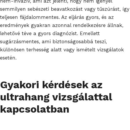
nem-invazív, ami azt jelenti, hogy nem igényel
semmilyen sebészeti beavatkozást vagy tűszúrást, így
teljesen fájdalommentes. Az eljárás gyors, és az
eredmények gyakran azonnal rendelkezésre állnak,
lehetővé téve a gyors diagnózist. Emellett
sugárzásmentes, ami biztonságosabbá teszi,
különösen terhesség alatt vagy ismételt vizsgálatok
esetén.
Gyakori kérdések az
ultrahang vizsgálattal
kapcsolatban