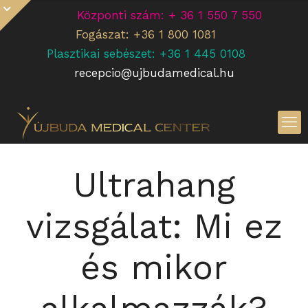
Központi szám: + 36 1 550 7 550
Fogászat: +36 1 800 1081
Plasztikai sebészet: +36 1 445 0108
recepcio@ujbudamedical.hu
Ultrahang
vizsgálat: Mi ez
és mikor