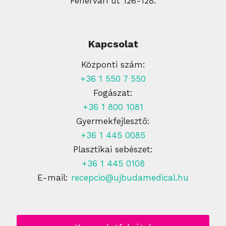
Fehérvári út 126-128.
Kapcsolat
Központi szám:
+36 1 550 7 550
Fogászat:
+36 1 800 1081
Gyermekfejlesztő:
+36 1 445 0085
Plasztikai sebészet:
+36 1 445 0108
E-mail:
recepcio@ujbudamedical.hu