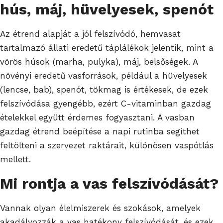
hús, máj, hüvelyesek, spenót
Az étrend alapját a jól felszívódó, hemvasat
tartalmazó állati eredetű táplálékok jelentik, mint a
vörös húsok (marha, pulyka), máj, belsőségek. A
növényi eredetű vasforrások, például a hüvelyesek
(lencse, bab), spenót, tökmag is értékesek, de ezek
felszívódása gyengébb, ezért C-vitaminban gazdag
ételekkel együtt érdemes fogyasztani. A vasban
gazdag étrend beépítése a napi rutinba segíthet
feltölteni a szervezet raktárait, különösen vaspótlás
mellett.
Mi rontja a vas felszívódását?
Vannak olyan élelmiszerek és szokások, amelyek
akadályozzák a vas hatékony felszívódását, és ezek