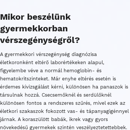
Mikor beszélünk
gyermekkorban
vérszegénységről?
A gyermekkori vérszegénység diagnózisa
életkoronként eltérő laborértékeken alapul,
figyelembe véve a normál hemoglobin- és
hematokritszinteket. Már enyhe eltérés esetén is
érdemes kivizsgálást kérni, különösen ha panaszok is
társulnak hozzá. Csecsemőknél és serdülőknél
különösen fontos a rendszeres szűrés, mivel ezek az
életkori szakaszok fokozott vas- és tápanyagigénnyel
járnak. A koraszülött babák, ikrek vagy gyors
növekedésű gyermekek szintén veszélyeztetettebbek.