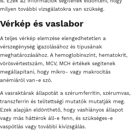
is. Ezek az információk segítenek eldönteni, hogy
milyen további vizsgálatokra van szükség.
Vérkép és vaslabor
A teljes vérkép elemzése elengedhetetlen a
vérszegénység igazolásához és típusának
meghatározásához. A hemoglobinszint, hematokrit,
vörösvértestszám, MCV, MCH értékek segítenek
megállapítani, hogy mikro- vagy makrocitás
anémiáról van-e szó.
A vasraktárak állapotát a szérumferritin, szérumvas,
transzferrin és telítettségi mutatók mutatják meg.
Ezek alapján eldönthető, hogy vashiányos állapot
vagy más háttérok áll-e fenn, és szükséges-e
vaspótlás vagy további kivizsgálás.