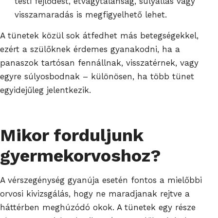
testi fejlődést, étvágytalanság, súlyállás vagy
visszamaradás is megfigyelhető lehet.
A tünetek közül sok átfedhet más betegségekkel,
ezért a szülőknek érdemes gyanakodni, ha a
panaszok tartósan fennállnak, visszatérnek, vagy
egyre súlyosbodnak – különösen, ha több tünet
egyidejűleg jelentkezik.
Mikor forduljunk
gyermekorvoshoz?
A vérszegénység gyanúja esetén fontos a mielőbbi
orvosi kivizsgálás, hogy ne maradjanak rejtve a
háttérben meghúzódó okok. A tünetek egy része