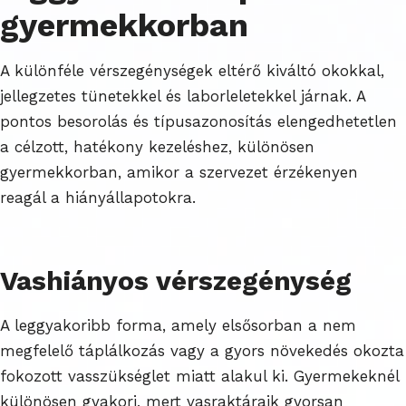
gyermekkorban
A különféle vérszegénységek eltérő kiváltó okokkal,
jellegzetes tünetekkel és laborleletekkel járnak. A
pontos besorolás és típusazonosítás elengedhetetlen
a célzott, hatékony kezeléshez, különösen
gyermekkorban, amikor a szervezet érzékenyen
reagál a hiányállapotokra.
Vashiányos vérszegénység
A leggyakoribb forma, amely elsősorban a nem
megfelelő táplálkozás vagy a gyors növekedés okozta
fokozott vasszükséglet miatt alakul ki. Gyermekeknél
különösen gyakori, mert vasraktáraik gyorsan