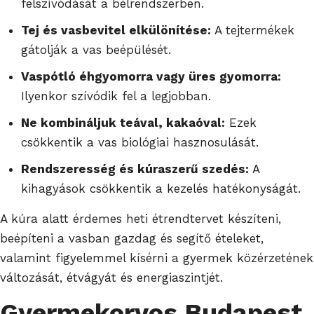
felszívódását a bélrendszerben.
Tej és vasbevitel elkülönítése:
A tejtermékek
gátolják a vas beépülését.
Vaspótló éhgyomorra vagy üres gyomorra:
Ilyenkor szívódik fel a legjobban.
Ne kombináljuk teával, kakaóval:
Ezek
csökkentik a vas biológiai hasznosulását.
Rendszeresség és kúraszerű szedés:
A
kihagyások csökkentik a kezelés hatékonyságát.
A kúra alatt érdemes heti étrendtervet készíteni,
beépíteni a vasban gazdag és segítő ételeket,
valamint figyelemmel kísérni a gyermek közérzetének
változását, étvágyát és energiaszintjét.
Gyermekorvos
Budapest