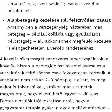
vérképzéshez, ezért szükség esetén ezeket is
pótolni kell.
Alapbetegség kezelése (pl. felszívódási zavar):
Amennyiben a vérszegénység hátterében más
betegség – például cöliákia vagy gyulladásos
bélbetegség – áll, akkor ennek megfelelő kezelése
is elengedhetetlen a vérkép rendezéséhez.
A kezelés sikerességét rendszeres laborvizsgálatokkal
követik, hiszen a hemoglobinszint emelkedése és a
vasraktárak feltöltődése csak fokozatosan történik. A
vaspótlás nem ritkán 2–3 hónapig is eltart, és még
akkor is folytatni kell, amikor már a tünetek
megszűntek, hogy elkerülhető legyen a kiújulás.
Fontos a szülők tájékoztatása arról, hogy a
gyógyszeres terápia gyakran okoz mellékhatásokat –