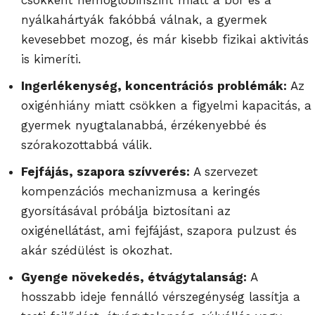
nyálkahártyák fakóbbá válnak, a gyermek
kevesebbet mozog, és már kisebb fizikai aktivitás
is kimeríti.
Ingerlékenység, koncentrációs problémák:
Az
oxigénhiány miatt csökken a figyelmi kapacitás, a
gyermek nyugtalanabbá, érzékenyebbé és
szórakozottabbá válik.
Fejfájás, szapora szívverés:
A szervezet
kompenzációs mechanizmusa a keringés
gyorsításával próbálja biztosítani az
oxigénellátást, ami fejfájást, szapora pulzust és
akár szédülést is okozhat.
Gyenge növekedés, étvágytalanság:
A
hosszabb ideje fennálló vérszegénység lassítja a