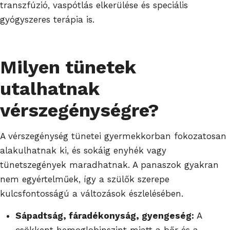
transzfúzió, vaspótlás elkerülése és speciális
gyógyszeres terápia is.
Milyen tünetek
utalhatnak
vérszegénységre?
A vérszegénység tünetei gyermekkorban fokozatosan
alakulhatnak ki, és sokáig enyhék vagy
tünetszegények maradhatnak. A panaszok gyakran
nem egyértelműek, így a szülők szerepe
kulcsfontosságú a változások észlelésében.
Sápadtság, fáradékonyság, gyengeség:
A
csökkent hemoglobinszint miatt a bőr és a