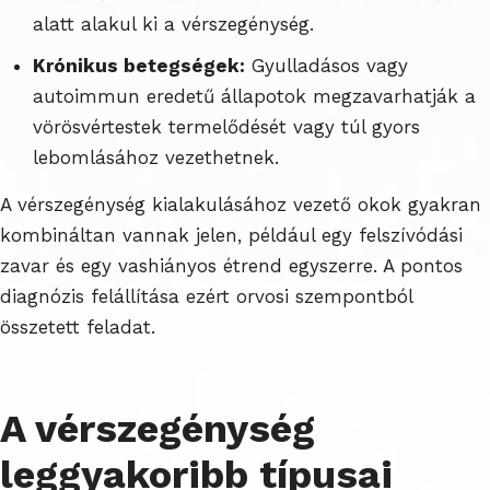
alatt alakul ki a vérszegénység.
Krónikus betegségek:
Gyulladásos vagy
autoimmun eredetű állapotok megzavarhatják a
vörösvértestek termelődését vagy túl gyors
lebomlásához vezethetnek.
A vérszegénység kialakulásához vezető okok gyakran
kombináltan vannak jelen, például egy felszívódási
zavar és egy vashiányos étrend egyszerre. A pontos
diagnózis felállítása ezért orvosi szempontból
összetett feladat.
A vérszegénység
leggyakoribb típusai