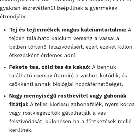
gyakran észrevétlenül beépülnek a gyermekek
étrendjébe.
Tej és tejtermékek magas kalciumtartalma:
A
tejben található kalcium verseng a vassal a
bélben történő felszívódásért, ezért ezeket külön
étkezésként érdemes adni.
Fekete tea, zöld tea és kakaó:
A bennük
található csersav (tannin) a vashoz kötődik, és
csökkenti annak biológiai hozzáférhetőségét.
Nagy mennyiségű rostbevitel vagy gabonák
fitátjai:
A teljes kiőrlésű gabonafélék, nyers korpa
vagy rostkiegészítők gátolhatják a vas
felszívódását, különösen ha a főétkezések mellé
kerülnek.