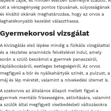
lépésre zajlik, és minden esetben személyre szabott. A
cél a vérszegénység pontos típusának, súlyosságának
és kiváltó okának meghatározása, hogy az orvos a
leghatékonyabb kezelést választhassa.
Gyermekorvosi vizsgálat
A kivizsgálás első lépése mindig a fizikális vizsgálattal
és a részletes anamnézis felvételével indul, amely
során a szülő beszámol a gyermek panaszairól,
táplálkozásáról, esetleges betegségeiről. Az orvos
megfigyeli a bőr és nyálkahártyák színét, a pulzust, a
máj és lép méretét, valamint a növekedési ütemet is.
A szakorvos az általános állapot mellett figyel a
gyermek mentális frissességére, aktivitására, valamint
a szülők által megfigyelt viselkedésbeli változásokra