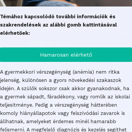
Témához kapcsolódó további információk és
szakrendelések az alábbi gomb kattintásával
elérhetőek:
Hamarosan elérhető
A gyermekkori vérszegénység (anémia) nem ritka
jelenség, különösen a gyors növekedési szakaszok
idején. A szülők sokszor csak akkor gyanakodnak, ha
a gyermek sápadt, fáradékony, vagy romlik az iskolai
teljesítménye. Pedig a vérszegénység hátterében
komoly hiányállapotok vagy felszívódási zavarok is
állhatnak, amelyeket érdemes minél hamarabb
felismerni. A megfelelő diagnózis és kezelés segíthet