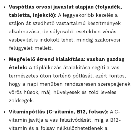
Vaspótlás orvosi javaslat alapján (folyadék,
tabletta, injekció):
A leggyakoribb kezelés a
szájon át szedhető vastartalmú készítmények
alkalmazása, de súlyosabb esetekben vénás
vasbevitel is indokolt lehet, mindig szakorvosi
felügyelet mellett.
Megfelelő étrend kialakítása: vasban gazdag
ételek:
A táplálkozás átalakítása segíti a vas
természetes úton történő pótlását, ezért fontos,
hogy a napi menüben rendszeresen szerepeljenek
vörös húsok, máj, hüvelyesek és zöld leveles
zöldségek.
Vitaminpótlás (C-vitamin, B12, folsav):
A C-
vitamin javítja a vas felszívódását, míg a B12-
vitamin és a folsav nélkülözhetetlenek a