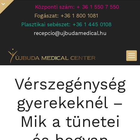
Központi szám: + 36 1 550 7 550
Fogászat: +36 1 800 1081
Plasztikai sebészet: +36 1 445 0108
recepcio@ujbudamedical.hu
Vérszegénység
gyerekeknél –
Mik a tünetei