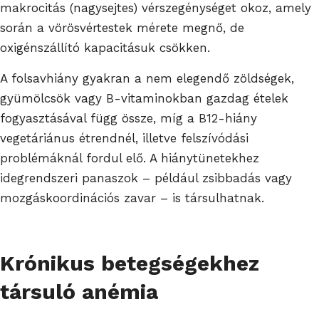
makrocitás (nagysejtes) vérszegénységet okoz, amely
során a vörösvértestek mérete megnő, de
oxigénszállító kapacitásuk csökken.
A folsavhiány gyakran a nem elegendő zöldségek,
gyümölcsök vagy B-vitaminokban gazdag ételek
fogyasztásával függ össze, míg a B12-hiány
vegetáriánus étrendnél, illetve felszívódási
problémáknál fordul elő. A hiánytünetekhez
idegrendszeri panaszok – például zsibbadás vagy
mozgáskoordinációs zavar – is társulhatnak.
Krónikus betegségekhez
társuló anémia