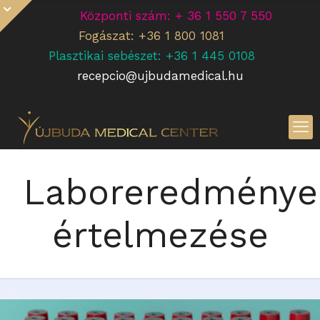
Központi szám: + 36 1 550 7 550
Fogászat: +36 1 800 1081
Plasztikai sebészet: +36 1 445 0108
recepcio@ujbudamedical.hu
Laboreredménye
értelmezése