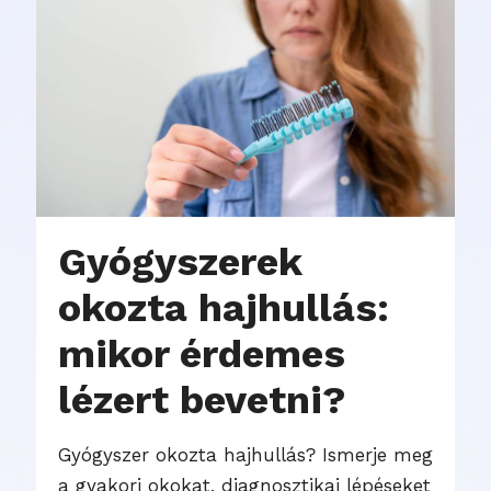
Gyógyszerek
okozta hajhullás:
mikor érdemes
lézert bevetni?
Gyógyszer okozta hajhullás? Ismerje meg
a gyakori okokat, diagnosztikai lépéseket