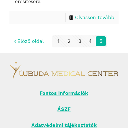
erősítésére.
Olvasson tovább
Előző oldal
1
2
3
4
5
Fontos információk
ÁSZF
Adatvédelmi tájékoztatók