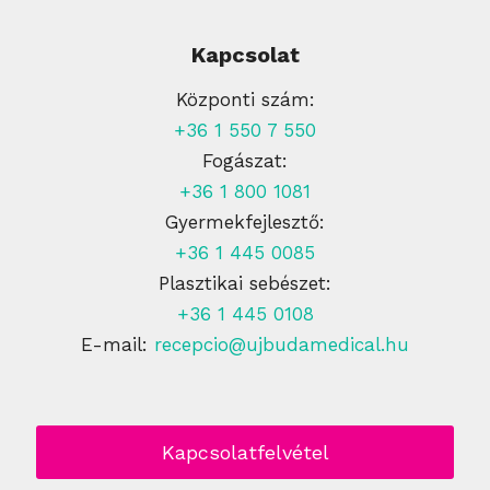
Kapcsolat
Központi szám:
+36 1 550 7 550
Fogászat:
+36 1 800 1081
Gyermekfejlesztő:
+36 1 445 0085
Plasztikai sebészet:
+36 1 445 0108
E-mail:
recepcio@ujbudamedical.hu
Kapcsolatfelvétel