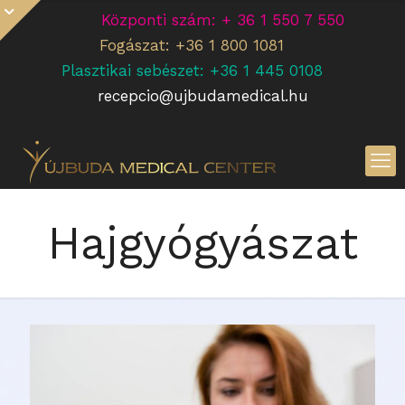
Központi szám: + 36 1 550 7 550
Fogászat: +36 1 800 1081
Plasztikai sebészet: +36 1 445 0108
recepcio@ujbudamedical.hu
Hajgyógyászat