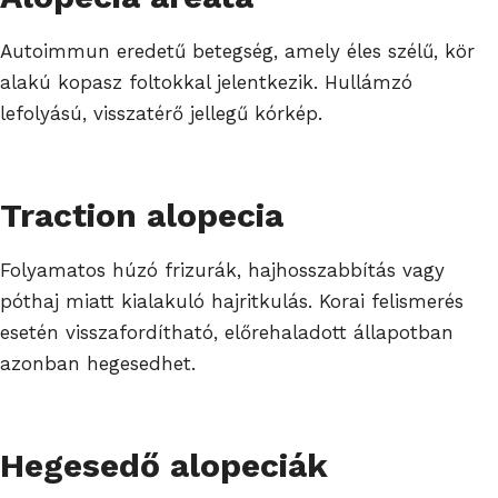
Autoimmun eredetű betegség, amely éles szélű, kör
alakú kopasz foltokkal jelentkezik. Hullámzó
lefolyású, visszatérő jellegű kórkép.
Traction alopecia
Folyamatos húzó frizurák, hajhosszabbítás vagy
póthaj miatt kialakuló hajritkulás. Korai felismerés
esetén visszafordítható, előrehaladott állapotban
azonban hegesedhet.
Hegesedő alopeciák