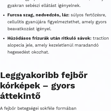
gyakran sebészi ellátást igényelnek.
Furcsa szag, nedvedzés, láz:
súlyos fertőzésre,
cellulitis gyanújára figyelmeztethet, amely gyors
beavatkozást igényel.
Húzódásos frizurák után ritkuló sávok:
traction
alopecia jele, amely kezeletlenül maradandó
hegesedést okozhat.
Leggyakoribb fejbőr
kórképek – gyors
áttekintő
A fejbőr betegségei sokféle formában