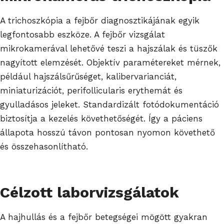
A trichoszkópia a fejbőr diagnosztikájának egyik
legfontosabb eszköze. A fejbőr vizsgálat
mikrokamerával lehetővé teszi a hajszálak és tüszők
nagyított elemzését. Objektív paramétereket mérnek,
például hajszálsűrűséget, kalibervarianciát,
miniaturizációt, perifollicularis erythemát és
gyulladásos jeleket. Standardizált fotódokumentáció
biztosítja a kezelés követhetőségét. Így a páciens
állapota hosszú távon pontosan nyomon követhető
és összehasonlítható.
Célzott laborvizsgálatok
A hajhullás és a fejbőr betegségei mögött gyakran