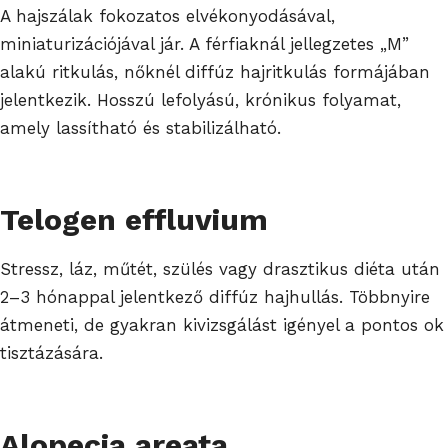
A hajszálak fokozatos elvékonyodásával,
miniaturizációjával jár. A férfiaknál jellegzetes „M”
alakú ritkulás, nőknél diffúz hajritkulás formájában
jelentkezik. Hosszú lefolyású, krónikus folyamat,
amely lassítható és stabilizálható.
Telogen effluvium
Stressz, láz, műtét, szülés vagy drasztikus diéta után
2–3 hónappal jelentkező diffúz hajhullás. Többnyire
átmeneti, de gyakran kivizsgálást igényel a pontos ok
tisztázására.
Alopecia areata