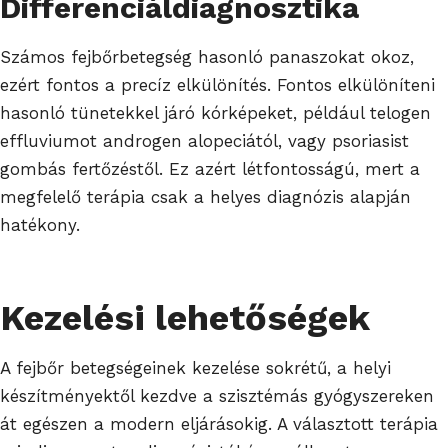
Differenciáldiagnosztika
Számos fejbőrbetegség hasonló panaszokat okoz,
ezért fontos a precíz elkülönítés. Fontos elkülöníteni
hasonló tünetekkel járó kórképeket, például telogen
effluviumot androgen alopeciától, vagy psoriasist
gombás fertőzéstől. Ez azért létfontosságú, mert a
megfelelő terápia csak a helyes diagnózis alapján
hatékony.
Kezelési lehetőségek
A fejbőr betegségeinek kezelése sokrétű, a helyi
készítményektől kezdve a szisztémás gyógyszereken
át egészen a modern eljárásokig. A választott terápia