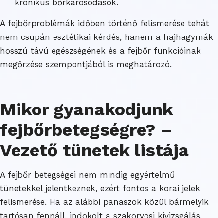
krónikus bőrkárosodások.
A fejbőrproblémák időben történő felismerése tehát
nem csupán esztétikai kérdés, hanem a hajhagymák
hosszú távú egészségének és a fejbőr funkcióinak
megőrzése szempontjából is meghatározó.
Mikor gyanakodjunk
fejbőrbetegségre? –
Vezető tünetek listája
A fejbőr betegségei nem mindig egyértelmű
tünetekkel jelentkeznek, ezért fontos a korai jelek
felismerése. Ha az alábbi panaszok közül bármelyik
tartósan fennáll, indokolt a szakorvosi kivizsgálás.