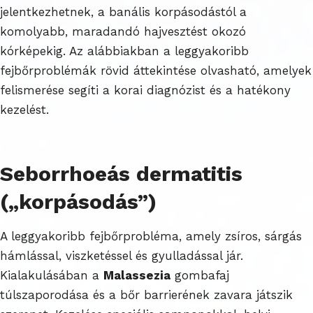
jelentkezhetnek, a banális korpásodástól a
komolyabb, maradandó hajvesztést okozó
kórképekig. Az alábbiakban a leggyakoribb
fejbőrproblémák rövid áttekintése olvasható, amelyek
felismerése segíti a korai diagnózist és a hatékony
kezelést.
Seborrhoeás dermatitis
(„korpásodás”)
A leggyakoribb fejbőrprobléma, amely zsíros, sárgás
hámlással, viszketéssel és gyulladással jár.
Kialakulásában a
Malassezia
gombafaj
túlszaporodása és a bőr barrierének zavara játszik