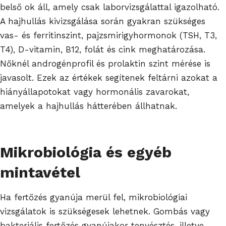
belső ok áll, amely csak laborvizsgálattal igazolható.
A hajhullás kivizsgálása során gyakran szükséges
vas- és ferritinszint, pajzsmirigyhormonok (TSH, T3,
T4), D-vitamin, B12, folát és cink meghatározása.
Nőknél androgénprofil és prolaktin szint mérése is
javasolt. Ezek az értékek segítenek feltárni azokat a
hiányállapotokat vagy hormonális zavarokat,
amelyek a hajhullás hátterében állhatnak.
Mikrobiológia és egyéb
mintavétel
Ha fertőzés gyanúja merül fel, mikrobiológiai
vizsgálatok is szükségesek lehetnek. Gombás vagy
bakteriális fertőzés gyanújakor tenyésztés, illetve