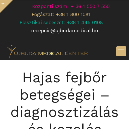
Központi szám: + 36 1 550 7 550
Fogászat: +36 1 800 1081
Plasztikai sebészet: +36 1 445 0108
recepcio@ujbudamedical.hu
Hajas fejbőr
betegségei –
diagnosztizálás