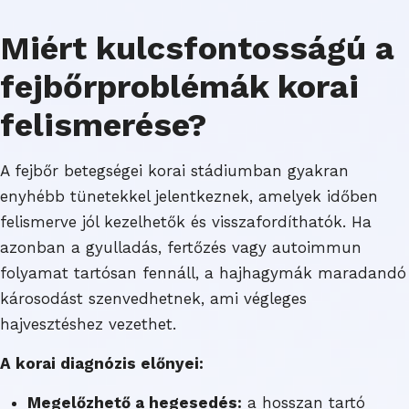
Miért kulcsfontosságú a
fejbőrproblémák korai
felismerése?
A fejbőr betegségei korai stádiumban gyakran
enyhébb tünetekkel jelentkeznek, amelyek időben
felismerve jól kezelhetők és visszafordíthatók. Ha
azonban a gyulladás, fertőzés vagy autoimmun
folyamat tartósan fennáll, a hajhagymák maradandó
károsodást szenvedhetnek, ami végleges
hajvesztéshez vezethet.
A korai diagnózis előnyei:
Megelőzhető a hegesedés:
a hosszan tartó