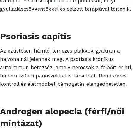
szerepet. Kezelése speciális samponokkal, helyi
gyulladáscsökkentőkkel és célzott terápiával történik.
Psoriasis capitis
Az ezüstösen hámló, lemezes plakkok gyakran a
hajvonalnál jelennek meg. A psoriasis krónikus
autoimmun betegség, amely nemcsak a fejbőrt érinti,
hanem ízületi panaszokkal is társulhat. Rendszeres
kontroll és életmódbeli támogatás elengedhetetlen.
Androgen alopecia (férfi/női
mintázat)