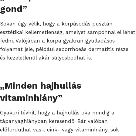
gond”
Sokan úgy vélik, hogy a korpásodás pusztán
esztétikai kellemetlenség, amelyet samponnal el lehet
fedni. Valójában a korpa gyakran gyulladásos
folyamat jele, például seborrhoeás dermatitis része,
és kezeletlenül akár súlyosbodhat is.
„Minden hajhullás
vitaminhiány”
Gyakori tévhit, hogy a hajhullás oka mindig a
tápanyaghiányban keresendő. Bár valóban
előfordulhat vas-, cink- vagy vitaminhiány, sok