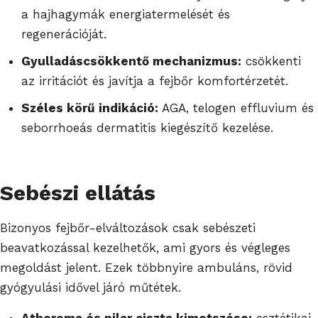
a hajhagymák energiatermelését és
regenerációját.
Gyulladáscsökkentő mechanizmus:
csökkenti
az irritációt és javítja a fejbőr komfortérzetét.
Széles körű indikáció:
AGA, telogen effluvium és
seborrhoeás dermatitis kiegészítő kezelése.
Sebészi ellátás
Bizonyos fejbőr-elváltozások csak sebészeti
beavatkozással kezelhetők, ami gyors és végleges
megoldást jelent. Ezek többnyire ambuláns, rövid
gyógyulási idővel járó műtétek.
Atheroma és pilar ciszta kimetszése:
esztétikai