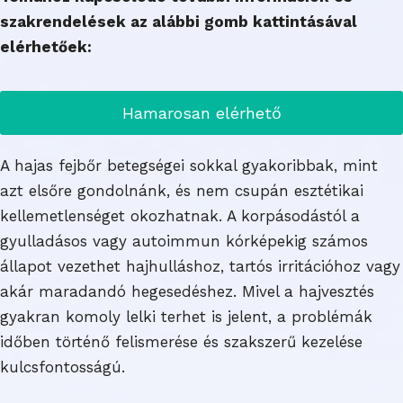
szakrendelések az alábbi gomb kattintásával
elérhetőek:
Hamarosan elérhető
A hajas fejbőr betegségei sokkal gyakoribbak, mint
azt elsőre gondolnánk, és nem csupán esztétikai
kellemetlenséget okozhatnak. A korpásodástól a
gyulladásos vagy autoimmun kórképekig számos
állapot vezethet hajhulláshoz, tartós irritációhoz vagy
akár maradandó hegesedéshez. Mivel a hajvesztés
gyakran komoly lelki terhet is jelent, a problémák
időben történő felismerése és szakszerű kezelése
kulcsfontosságú.