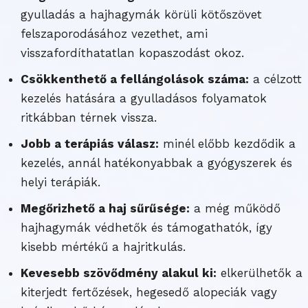
gyulladás a hajhagymák körüli kötőszövet
felszaporodásához vezethet, ami
visszafordíthatatlan kopaszodást okoz.
Csökkenthető a fellángolások száma:
a célzott
kezelés hatására a gyulladásos folyamatok
ritkábban térnek vissza.
Jobb a terápiás válasz:
minél előbb kezdődik a
kezelés, annál hatékonyabbak a gyógyszerek és
helyi terápiák.
Megőrizhető a haj sűrűsége:
a még működő
hajhagymák védhetők és támogathatók, így
kisebb mértékű a hajritkulás.
Kevesebb szövődmény alakul ki:
elkerülhetők a
kiterjedt fertőzések, hegesedő alopeciák vagy