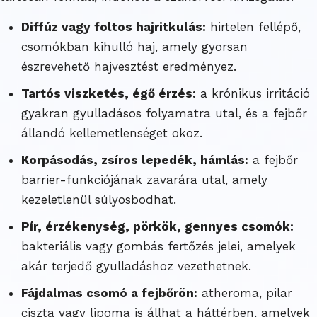
Diffúz vagy foltos hajritkulás:
hirtelen fellépő,
csomókban kihulló haj, amely gyorsan
észrevehető hajvesztést eredményez.
Tartós viszketés, égő érzés:
a krónikus irritáció
gyakran gyulladásos folyamatra utal, és a fejbőr
állandó kellemetlenséget okoz.
Korpásodás, zsíros lepedék, hámlás:
a fejbőr
barrier-funkciójának zavarára utal, amely
kezeletlenül súlyosbodhat.
Pír, érzékenység, pörkök, gennyes csomók:
bakteriális vagy gombás fertőzés jelei, amelyek
akár terjedő gyulladáshoz vezethetnek.
Fájdalmas csomó a fejbőrön:
atheroma, pilar
ciszta vagy lipoma is állhat a háttérben, amelyek