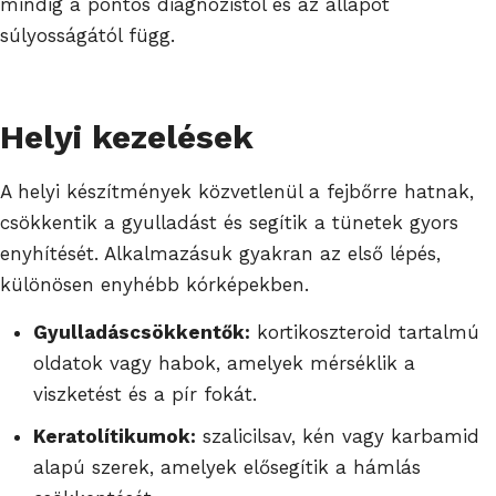
mindig a pontos diagnózistól és az állapot
súlyosságától függ.
Helyi kezelések
A helyi készítmények közvetlenül a fejbőrre hatnak,
csökkentik a gyulladást és segítik a tünetek gyors
enyhítését. Alkalmazásuk gyakran az első lépés,
különösen enyhébb kórképekben.
Gyulladáscsökkentők:
kortikoszteroid tartalmú
oldatok vagy habok, amelyek mérséklik a
viszketést és a pír fokát.
Keratolítikumok:
szalicilsav, kén vagy karbamid
alapú szerek, amelyek elősegítik a hámlás