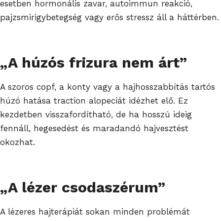
esetben hormonális zavar, autoimmun reakció,
pajzsmirigybetegség vagy erős stressz áll a háttérben.
„A húzós frizura nem árt”
A szoros copf, a konty vagy a hajhosszabbítás tartós
húzó hatása traction alopeciát idézhet elő. Ez
kezdetben visszafordítható, de ha hosszú ideig
fennáll, hegesedést és maradandó hajvesztést
okozhat.
„A lézer csodaszérum”
A lézeres hajterápiát sokan minden problémát