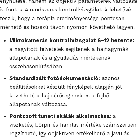
enyhülése, hanem az objektív paraméterek változása
is fontos. A rendszeres kontrollvizsgálatok lehetővé
teszik, hogy a terápia eredményessége pontosan
mérhető és hosszú távon nyomon követhető legyen.
Mikrokamerás kontrollvizsgálat 6–12 hetente:
a nagyított felvételek segítenek a hajhagymák
állapotának és a gyulladás mértékének
összehasonlításában.
Standardizált fotódokumentáció:
azonos
beállításokkal készült fényképek alapján jól
követhető a haj sűrűségének és a fejbőr
állapotának változása.
Pontozott tüneti skálák alkalmazása:
a
viszketés, bőrpír és hámlás mértéke számszerűen
rögzíthető, így objektíven értékelhető a javulás.