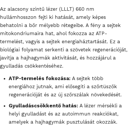
Az alacsony szintű lézer (LLLT) 660 nm
hullámhosszon fejti ki hatását, amely képes
behatolni a bőr mélyebb rétegeibe. A fény a sejtek
mitokondriumaira hat, ahol fokozza az ATP-
termelést, vagyis a sejtek energiaháztartását. Ez a
biológiai folyamat serkenti a szövetek regenerációját,
javítja a hajhagymák aktivitását, és hozzájárul a
gyulladás csökkentéséhez.
ATP-termelés fokozása:
A sejtek több
energiához jutnak, ami elősegíti a szőrtüszők
regenerációját és az új szőrszálak növekedését.
Gyulladáscsökkentő hatás:
A lézer mérsékli a
helyi gyulladást és az autoimmun reakciókat,
amelyek a hajhagymák pusztulását okozzák.