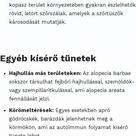
kopasz terület környezetében gyakran észlelhetők
rövid, letört szőrszálak, amelyek a szőrtüszők
károsodását mutatják.
Egyéb kísérő tünetek
Hajhullás más területeken:
Az alopecia barbae
sokszor társulhat fejbőri hajhullással, szemöldök-
vagy szempillaritkulással, ami alopecia areata
fennállását jelzi.
Körömeltérések:
Egyes esetekben apró
gödröcskék, barázdák jelenhetnek meg a
körmökön, ami az autoimmun folyamat kísérő
tünete lehet.