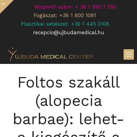
Központi szám: + 36 1 550 7 550
Fogászat: +36 1 800 1081
Plasztikai sebészet: +36 1 445 0108
recepcio@ujbudamedical.hu
Foltos szakáll
(alopecia
barbae): lehet-