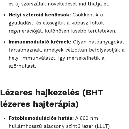
és új szőrszálak növekedését indíthatja el.
Helyi szteroid kenőcsök:
Csökkentik a
gyulladást, és elősegítik a kopasz foltok
regenerációját, különösen kisebb területeken.
Immunmoduláló krémek:
Olyan hatóanyagokat
tartalmaznak, amelyek célzottan befolyásolják a
helyi immunválaszt, így mérsékelhetik a
szőrhullást.
Lézeres hajkezelés (BHT
lézeres hajterápia)
Fotobiomodulációs hatás:
A 660 nm
hullámhosszú alacsony szintű lézer (LLLT)