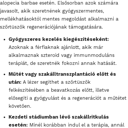
alopecia barbae esetén. Elsősorban azok számára
javasolt, akik szeretnének gyógyszermentes,
mellékhatásoktól mentes megoldást alkalmazni a
szőrtüszők regenerációjának támogatására.
Gyógyszeres kezelés kiegészítéseként:
Azoknak a férfiaknak ajánlott, akik már
alkalmaznak szteroid vagy immunmoduláns
terápiát, de szeretnék fokozni annak hatását.
Műtét vagy szakálltranszplantáció előtt és
után:
A lézer segíthet a szőrtüszők
felkészítésében a beavatkozás előtt, illetve
elősegíti a gyógyulást és a regenerációt a műtétet
követően.
Kezdeti stádiumban lévő szakállritkulás
esetén:
Minél korábban indul el a terápia, annál