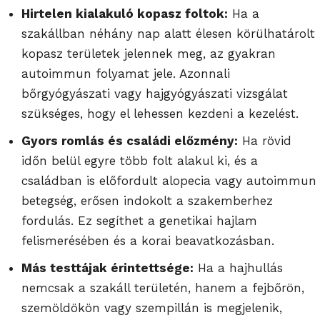
Hirtelen kialakuló kopasz foltok:
Ha a
szakállban néhány nap alatt élesen körülhatárolt
kopasz területek jelennek meg, az gyakran
autoimmun folyamat jele. Azonnali
bőrgyógyászati vagy hajgyógyászati vizsgálat
szükséges, hogy el lehessen kezdeni a kezelést.
Gyors romlás és családi előzmény:
Ha rövid
időn belül egyre több folt alakul ki, és a
családban is előfordult alopecia vagy autoimmun
betegség, erősen indokolt a szakemberhez
fordulás. Ez segíthet a genetikai hajlam
felismerésében és a korai beavatkozásban.
Más testtájak érintettsége:
Ha a hajhullás
nemcsak a szakáll területén, hanem a fejbőrön,
szemöldökön vagy szempillán is megjelenik,