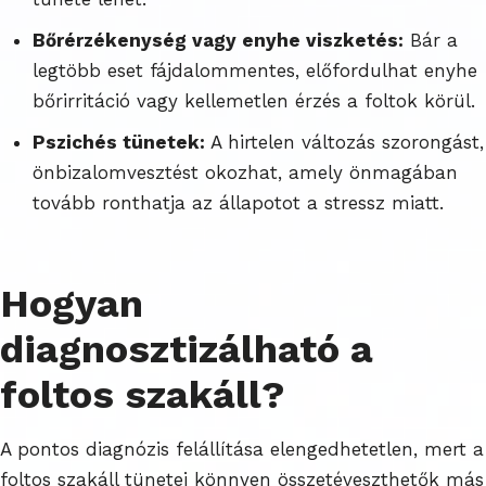
Bőrérzékenység vagy enyhe viszketés:
Bár a
legtöbb eset fájdalommentes, előfordulhat enyhe
bőrirritáció vagy kellemetlen érzés a foltok körül.
Pszichés tünetek:
A hirtelen változás szorongást,
önbizalomvesztést okozhat, amely önmagában
tovább ronthatja az állapotot a stressz miatt.
Hogyan
diagnosztizálható a
foltos szakáll?
A pontos diagnózis felállítása elengedhetetlen, mert a
foltos szakáll tünetei könnyen összetéveszthetők más