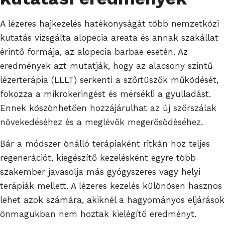
A lézeres hajkezelés hatékonyságát több nemzetközi
kutatás vizsgálta alopecia areata és annak szakállat
érintő formája, az alopecia barbae esetén. Az
eredmények azt mutatják, hogy az alacsony szintű
lézerterápia (LLLT) serkenti a szőrtüszők működését,
fokozza a mikrokeringést és mérsékli a gyulladást.
Ennek köszönhetően hozzájárulhat az új szőrszálak
növekedéséhez és a meglévők megerősödéséhez.
Bár a módszer önálló terápiaként ritkán hoz teljes
regenerációt, kiegészítő kezelésként egyre több
szakember javasolja más gyógyszeres vagy helyi
terápiák mellett. A lézeres kezelés különösen hasznos
lehet azok számára, akiknél a hagyományos eljárások
önmagukban nem hoztak kielégítő eredményt.