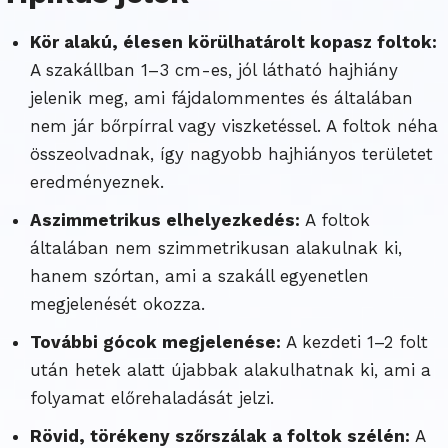
Kör alakú, élesen körülhatárolt kopasz foltok:
A szakállban 1–3 cm-es, jól látható hajhiány
jelenik meg, ami fájdalommentes és általában
nem jár bőrpírral vagy viszketéssel. A foltok néha
összeolvadnak, így nagyobb hajhiányos területet
eredményeznek.
Aszimmetrikus elhelyezkedés:
A foltok
általában nem szimmetrikusan alakulnak ki,
hanem szórtan, ami a szakáll egyenetlen
megjelenését okozza.
További gócok megjelenése:
A kezdeti 1–2 folt
után hetek alatt újabbak alakulhatnak ki, ami a
folyamat előrehaladását jelzi.
Rövid, törékeny szőrszálak a foltok szélén:
A