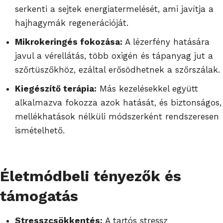
serkenti a sejtek energiatermelését, ami javítja a
hajhagymák regenerációját.
Mikrokeringés fokozása:
A lézerfény hatására
javul a vérellátás, több oxigén és tápanyag jut a
szőrtüszőkhöz, ezáltal erősödhetnek a szőrszálak.
Kiegészítő terápia:
Más kezelésekkel együtt
alkalmazva fokozza azok hatását, és biztonságos,
mellékhatások nélküli módszerként rendszeresen
ismételhető.
Életmódbeli tényezők és
támogatás
Stresszcsökkentés:
A tartós stressz