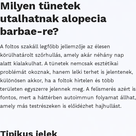
Milyen tünetek
utalhatnak alopecia
barbae-re?
A foltos szakáll legfőbb jellemzője az élesen
körülhatárolt szőrhullás, amely akár néhány nap
alatt kialakulhat. A tünetek nemcsak esztétikai
problémát okoznak, hanem lelki terhet is jelentenek,
különösen akkor, ha a foltok hirtelen és több
területen egyszerre jelennek meg. A felismerés azért is
fontos, mert a háttérben autoimmun folyamat állhat,
amely más testrészeken is előidézhet hajhullást.
Tipikus jelek