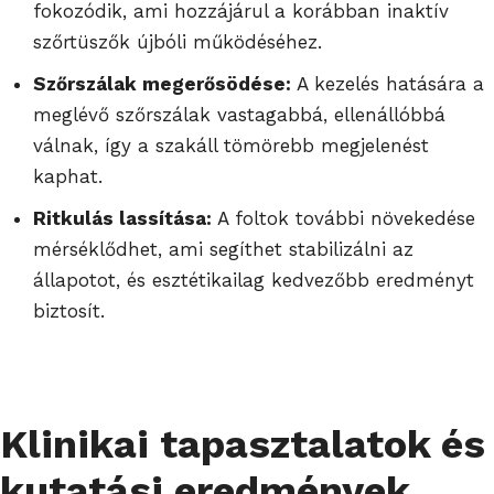
fokozódik, ami hozzájárul a korábban inaktív
szőrtüszők újbóli működéséhez.
Szőrszálak megerősödése:
A kezelés hatására a
meglévő szőrszálak vastagabbá, ellenállóbbá
válnak, így a szakáll tömörebb megjelenést
kaphat.
Ritkulás lassítása:
A foltok további növekedése
mérséklődhet, ami segíthet stabilizálni az
állapotot, és esztétikailag kedvezőbb eredményt
biztosít.
Klinikai tapasztalatok és
kutatási eredmények