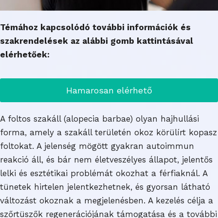
Témához kapcsolódó további információk és
szakrendelések az alábbi gomb kattintásával
elérhetőek:
Hamarosan elérhető
A foltos szakáll (alopecia barbae) olyan hajhullási
forma, amely a szakáll területén okoz körülírt kopasz
foltokat. A jelenség mögött gyakran autoimmun
reakció áll, és bár nem életveszélyes állapot, jelentős
lelki és esztétikai problémát okozhat a férfiaknál. A
tünetek hirtelen jelentkezhetnek, és gyorsan látható
változást okoznak a megjelenésben. A kezelés célja a
szőrtüszők regenerációjának támogatása és a további