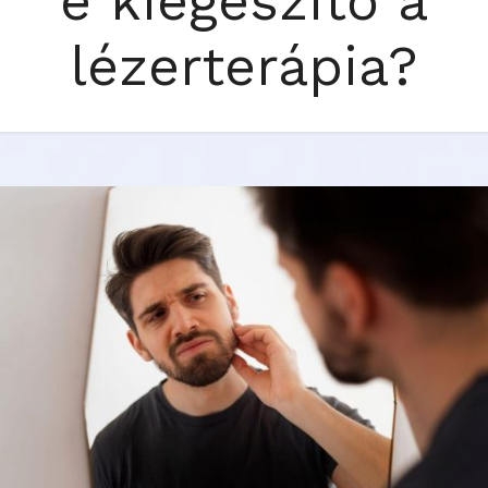
e kiegészítő a
lézerterápia?