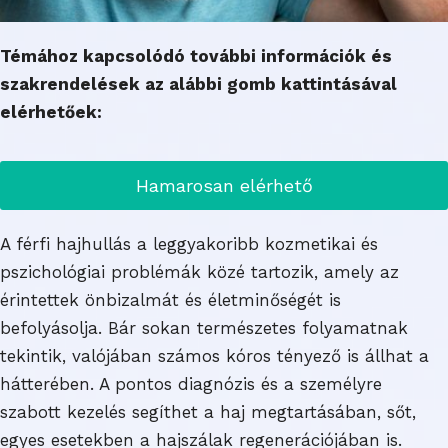
Témához kapcsolódó további információk és
szakrendelések az alábbi gomb kattintásával
elérhetőek:
Hamarosan elérhető
A férfi hajhullás a leggyakoribb kozmetikai és
pszichológiai problémák közé tartozik, amely az
érintettek önbizalmát és életminőségét is
befolyásolja. Bár sokan természetes folyamatnak
tekintik, valójában számos kóros tényező is állhat a
hátterében. A pontos diagnózis és a személyre
szabott kezelés segíthet a haj megtartásában, sőt,
egyes esetekben a hajszálak regenerációjában is.