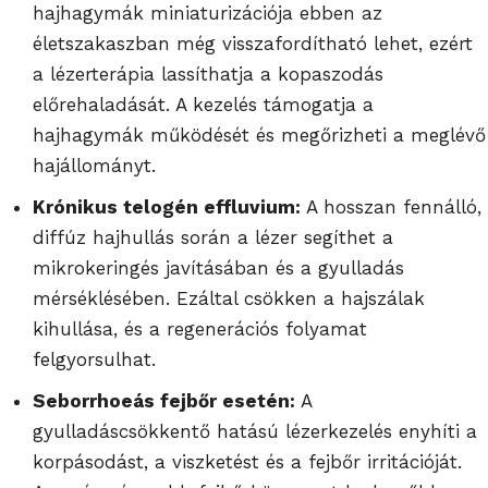
hajhagymák miniaturizációja ebben az
életszakaszban még visszafordítható lehet, ezért
a lézerterápia lassíthatja a kopaszodás
előrehaladását. A kezelés támogatja a
hajhagymák működését és megőrizheti a meglévő
hajállományt.
Krónikus telogén effluvium:
A hosszan fennálló,
diffúz hajhullás során a lézer segíthet a
mikrokeringés javításában és a gyulladás
mérséklésében. Ezáltal csökken a hajszálak
kihullása, és a regenerációs folyamat
felgyorsulhat.
Seborrhoeás fejbőr esetén:
A
gyulladáscsökkentő hatású lézerkezelés enyhíti a
korpásodást, a viszketést és a fejbőr irritációját.