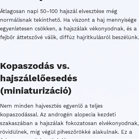
Átlagosan napi 50–100 hajszál elvesztése még
normálisnak tekinthető. Ha viszont a haj mennyisége
egyenletesen csökken, a hajszálak vékonyodnak, és a
fejbőr áttetszővé válik, diffúz hajritkulásról beszélünk.
Kopaszodás vs.
hajszálelőesedés
(miniaturizáció)
Nem minden hajvesztés egyenlő a teljes
kopaszodással. Az androgén alopecia kezdeti
szakaszában a hajszálak fokozatosan elvékonyodnak,
rövidülnek, míg végül piheszőrökké alakulnak. Ez a