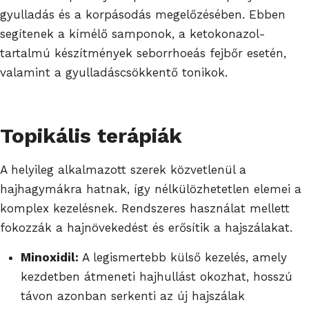
gyulladás és a korpásodás megelőzésében. Ebben
segítenek a kímélő samponok, a ketokonazol-
tartalmú készítmények seborrhoeás fejbőr esetén,
valamint a gyulladáscsökkentő tonikok.
Topikális terápiák
A helyileg alkalmazott szerek közvetlenül a
hajhagymákra hatnak, így nélkülözhetetlen elemei a
komplex kezelésnek. Rendszeres használat mellett
fokozzák a hajnövekedést és erősítik a hajszálakat.
Minoxidil:
A legismertebb külső kezelés, amely
kezdetben átmeneti hajhullást okozhat, hosszú
távon azonban serkenti az új hajszálak