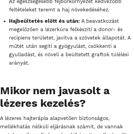
Az egészségesebb fejbőrkörnyezet kedvezőbb
feltételeket teremt a haj növekedéséhez.
Hajbeültetés előtt és után:
A beavatkozást
megelőzően a lézerkúra felkészíti a donor- és
recipiens területet, javítva a szövetek állapotát. A
műtét után segíti a gyógyulást, csökkenti a
gyulladást, és növeli a beültetett graftok túlélési
arányát.
Mikor nem javasolt a
lézeres kezelés?
A lézeres hajterápia alapvetően biztonságos,
mellékhatás nélküli eljárásnak számít, de vannak