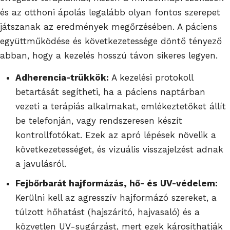
és az otthoni ápolás legalább olyan fontos szerepet
játszanak az eredmények megőrzésében. A páciens
együttműködése és következetessége döntő tényező
abban, hogy a kezelés hosszú távon sikeres legyen.
Adherencia-trükkök:
A kezelési protokoll
betartását segítheti, ha a páciens naptárban
vezeti a terápiás alkalmakat, emlékeztetőket állít
be telefonján, vagy rendszeresen készít
kontrollfotókat. Ezek az apró lépések növelik a
következetességet, és vizuális visszajelzést adnak
a javulásról.
Fejbőrbarát hajformázás, hő- és UV-védelem:
Kerülni kell az agresszív hajformázó szereket, a
túlzott hőhatást (hajszárító, hajvasaló) és a
közvetlen UV-sugárzást, mert ezek károsíthatják