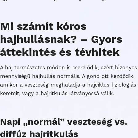
Mi számít kóros
hajhullásnak? – Gyors
áttekintés és tévhitek
A haj természetes módon is cserélődik, ezért bizonyos
mennyiségű hajhullás normális. A gond ott kezdődik,
amikor a veszteség meghaladja a hajciklus fiziológiás
kereteit, vagy a hajritkulás látványossá válik.
Napi „normál” veszteség vs.
diffúz hajritkulás