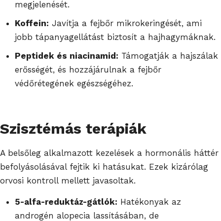
megjelenését.
Koffein:
Javítja a fejbőr mikrokeringését, ami
jobb tápanyagellátást biztosít a hajhagymáknak.
Peptidek és niacinamid:
Támogatják a hajszálak
erősségét, és hozzájárulnak a fejbőr
védőrétegének egészségéhez.
Szisztémás terápiák
A belsőleg alkalmazott kezelések a hormonális háttér
befolyásolásával fejtik ki hatásukat. Ezek kizárólag
orvosi kontroll mellett javasoltak.
5-alfa-reduktáz-gátlók:
Hatékonyak az
androgén alopecia lassításában, de