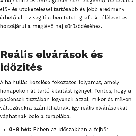
A hajbeültetés önmagában nem elegendő, de lézeres
elő- és utókezeléssel tartósabb és jobb eredmény
érhető el. Ez segíti a beültetett graftok túlélését és
hozzájárul a meglévő haj sűrűsödéséhez.
Reális elvárások és
időzítés
A hajhullás kezelése fokozatos folyamat, amely
hónapokon át tartó kitartást igényel. Fontos, hogy a
páciensek tisztában legyenek azzal, mikor és milyen
változásokra számíthatnak, így reális elvárásokkal
vághatnak bele a terápiába.
0–8 hét:
Ebben az időszakban a fejbőr