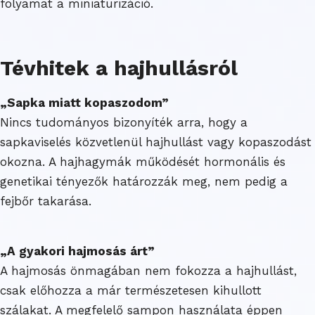
folyamat a miniaturizáció.
Tévhitek a hajhullásról
„Sapka miatt kopaszodom”
Nincs tudományos bizonyíték arra, hogy a
sapkaviselés közvetlenül hajhullást vagy kopaszodást
okozna. A hajhagymák működését hormonális és
genetikai tényezők határozzák meg, nem pedig a
fejbőr takarása.
„A gyakori hajmosás árt”
A hajmosás önmagában nem fokozza a hajhullást,
csak előhozza a már természetesen kihullott
szálakat. A megfelelő sampon használata éppen