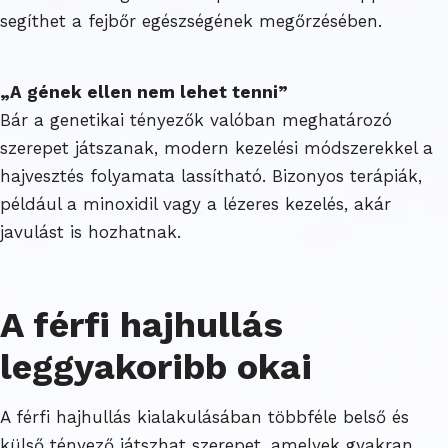
segíthet a fejbőr egészségének megőrzésében.
„A gének ellen nem lehet tenni”
Bár a genetikai tényezők valóban meghatározó
szerepet játszanak, modern kezelési módszerekkel a
hajvesztés folyamata lassítható. Bizonyos terápiák,
például a minoxidil vagy a lézeres kezelés, akár
javulást is hozhatnak.
A férfi hajhullás
leggyakoribb okai
A férfi hajhullás kialakulásában többféle belső és
külső tényező játszhat szerepet, amelyek gyakran