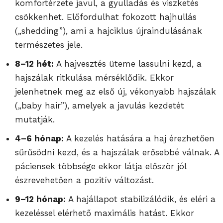
komfortérzete javul, a gyulladás és viszketés
csökkenhet. Előfordulhat fokozott hajhullás
(„shedding”), ami a hajciklus újraindulásának
természetes jele.
8–12 hét:
A hajvesztés üteme lassulni kezd, a
hajszálak ritkulása mérséklődik. Ekkor
jelenhetnek meg az első új, vékonyabb hajszálak
(„baby hair”), amelyek a javulás kezdetét
mutatják.
4–6 hónap:
A kezelés hatására a haj érezhetően
sűrűsödni kezd, és a hajszálak erősebbé válnak. A
páciensek többsége ekkor látja először jól
észrevehetően a pozitív változást.
9–12 hónap:
A hajállapot stabilizálódik, és eléri a
kezeléssel elérhető maximális hatást. Ekkor