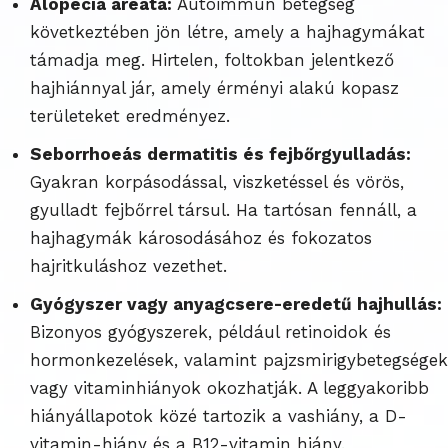
Alopecia areata:
Autoimmun betegség
következtében jön létre, amely a hajhagymákat
támadja meg. Hirtelen, foltokban jelentkező
hajhiánnyal jár, amely érményi alakú kopasz
területeket eredményez.
Seborrhoeás dermatitis és fejbőrgyulladás:
Gyakran korpásodással, viszketéssel és vörös,
gyulladt fejbőrrel társul. Ha tartósan fennáll, a
hajhagymák károsodásához és fokozatos
hajritkuláshoz vezethet.
Gyógyszer vagy anyagcsere-eredetű hajhullás:
Bizonyos gyógyszerek, például retinoidok és
hormonkezelések, valamint pajzsmirigybetegségek
vagy vitaminhiányok okozhatják. A leggyakoribb
hiányállapotok közé tartozik a vashiány, a D-
vitamin-hiány és a B12-vitamin hiány.