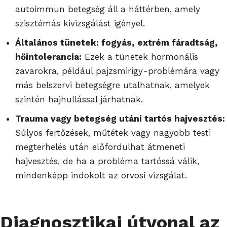
autoimmun betegség áll a háttérben, amely
szisztémás kivizsgálást igényel.
Általános tünetek: fogyás, extrém fáradtság,
hőintolerancia:
Ezek a tünetek hormonális
zavarokra, például pajzsmirigy-problémára vagy
más belszervi betegségre utalhatnak, amelyek
szintén hajhullással járhatnak.
Trauma vagy betegség utáni tartós hajvesztés:
Súlyos fertőzések, műtétek vagy nagyobb testi
megterhelés után előfordulhat átmeneti
hajvesztés, de ha a probléma tartóssá válik,
mindenképp indokolt az orvosi vizsgálat.
Diagnosztikai útvonal az