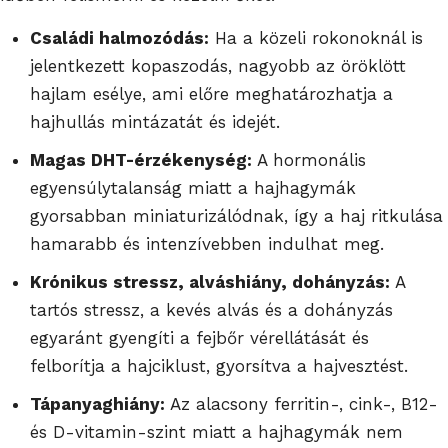
Családi halmozódás:
Ha a közeli rokonoknál is
jelentkezett kopaszodás, nagyobb az öröklött
hajlam esélye, ami előre meghatározhatja a
hajhullás mintázatát és idejét.
Magas DHT-érzékenység:
A hormonális
egyensúlytalanság miatt a hajhagymák
gyorsabban miniaturizálódnak, így a haj ritkulása
hamarabb és intenzívebben indulhat meg.
Krónikus stressz, alváshiány, dohányzás:
A
tartós stressz, a kevés alvás és a dohányzás
egyaránt gyengíti a fejbőr vérellátását és
felborítja a hajciklust, gyorsítva a hajvesztést.
Tápanyaghiány:
Az alacsony ferritin-, cink-, B12-
és D-vitamin-szint miatt a hajhagymák nem