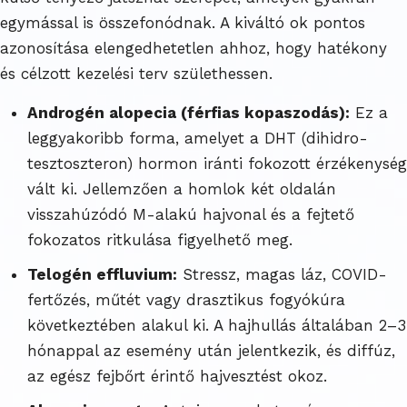
egymással is összefonódnak. A kiváltó ok pontos
azonosítása elengedhetetlen ahhoz, hogy hatékony
és célzott kezelési terv születhessen.
Androgén alopecia (férfias kopaszodás):
Ez a
leggyakoribb forma, amelyet a DHT (dihidro-
tesztoszteron) hormon iránti fokozott érzékenység
vált ki. Jellemzően a homlok két oldalán
visszahúzódó M-alakú hajvonal és a fejtető
fokozatos ritkulása figyelhető meg.
Telogén effluvium:
Stressz, magas láz, COVID-
fertőzés, műtét vagy drasztikus fogyókúra
következtében alakul ki. A hajhullás általában 2–3
hónappal az esemény után jelentkezik, és diffúz,
az egész fejbőrt érintő hajvesztést okoz.