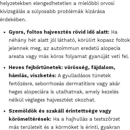
helyzetekben elengedhetetlen a mielőbbi orvosi
kivizsgálás a súlyosabb problémák kizárása
érdekében.
Gyors, foltos hajvesztés rövid idő alatt:
Ha
néhány hét alatt jól látható, körülírt kopasz foltok
jelennek meg, az autoimmun eredetű alopecia
areata vagy más kóros folyamat gyanúját veti fel.
Heves fejbőrtünetek: vörösség, fájdalom,
hámlás, viszketés:
A gyulladásos tünetek
fertőzésre, seborrhoeás dermatitisre vagy akár
heges alopeciára is utalhatnak, amely kezelés
nélkül végleges hajvesztést okozhat.
Szemöldök és szakáll érintettsége vagy
körömeltérések:
Ha a hajhullás a testszőrzet
más területeit és a körmöket is érinti, gyakran