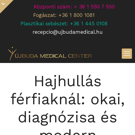
Központi szám: + 36 1 550 7 550
Fogászat: +36 1 800 1081
Plasztikai sebészet: +36 1 445 0108
recepcio@ujbudamedical.hu
Hajhullás
férfiaknál: okai,
diagnózisa és