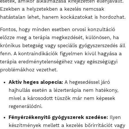
esetek, amikor alkalmazása kifejezetten ellenjavallt.
Ezekben a helyzetekben a kezelés nemcsak
hatástalan lehet, hanem kockázatokat is hordozhat.
Fontos, hogy minden esetben orvosi konzultáció
előzze meg a terápia megkezdését, különösen, ha
krónikus betegség vagy speciális gyógyszerszedés áll
fenn. A kontraindikációk figyelmen kívül hagyása a
terápia eredménytelenségéhez vagy egészségügyi
problémákhoz vezethet.
Aktív heges alopecia:
A hegesedéssel járó
hajhullás esetén a lézerterápia nem hatékony,
mivel a károsodott tüszők már nem képesek
regenerálódni.
Fényérzékenyítő gyógyszerek szedése:
Ilyen
készítmények mellett a kezelés bőrirritációt vagy