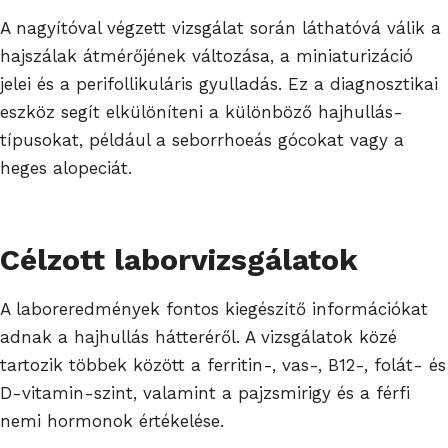
A nagyítóval végzett vizsgálat során láthatóvá válik a
hajszálak átmérőjének változása, a miniaturizáció
jelei és a perifollikuláris gyulladás. Ez a diagnosztikai
eszköz segít elkülöníteni a különböző hajhullás-
típusokat, például a seborrhoeás gócokat vagy a
heges alopeciát.
Célzott laborvizsgálatok
A laboreredmények fontos kiegészítő információkat
adnak a hajhullás hátteréről. A vizsgálatok közé
tartozik többek között a ferritin-, vas-, B12-, folát- és
D-vitamin-szint, valamint a pajzsmirigy és a férfi
nemi hormonok értékelése.