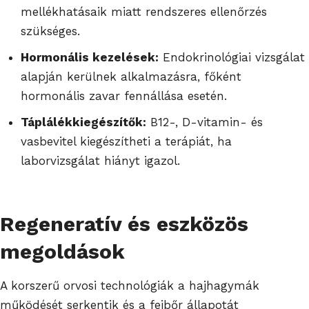
mellékhatásaik miatt rendszeres ellenőrzés
szükséges.
Hormonális kezelések:
Endokrinológiai vizsgálat
alapján kerülnek alkalmazásra, főként
hormonális zavar fennállása esetén.
Táplálékkiegészítők:
B12-, D-vitamin- és
vasbevitel kiegészítheti a terápiát, ha
laborvizsgálat hiányt igazol.
Regeneratív és eszközös
megoldások
A korszerű orvosi technológiák a hajhagymák
működését serkentik és a fejbőr állapotát