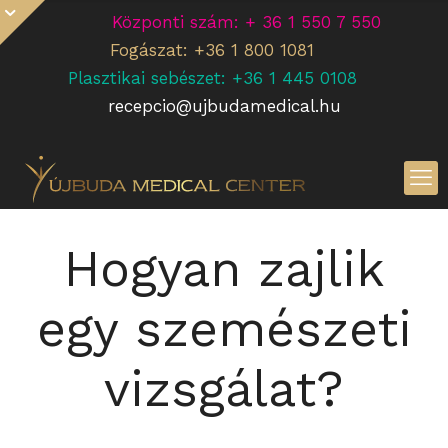
Központi szám: + 36 1 550 7 550
Fogászat: +36 1 800 1081
Plasztikai sebészet: +36 1 445 0108
recepcio@ujbudamedical.hu
Hogyan zajlik
egy szemészeti
vizsgálat?