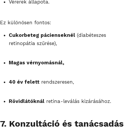
Vérerek állapota.
Ez különösen fontos:
Cukorbeteg pácienseknél
(diabéteszes
retinopátia szűrése),
Magas vérnyomásnál,
40 év felett
rendszeresen,
Rövidlátóknál
retina-leválás kizárásához.
7. Konzultáció és tanácsadás