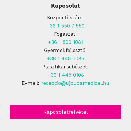
Kapcsolat
Központi szám:
+36 1 550 7 550
Fogászat:
+36 1 800 1081
Gyermekfejlesztő:
+36 1 445 0085
Plasztikai sebészet:
+36 1 445 0108
E-mail:
recepcio@ujbudamedical.hu
Kapcsolatfelvétel