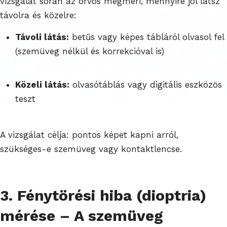
vizsgálat során az orvos megméri, mennyire jól látsz
távolra és közelre:
Távoli látás:
betűs vagy képes tábláról olvasol fel
(szemüveg nélkül és korrekcióval is)
Közeli látás:
olvasótáblás vagy digitális eszközös
teszt
A vizsgálat célja: pontos képet kapni arról,
szükséges-e szemüveg vagy kontaktlencse.
3. Fénytörési hiba (dioptria)
mérése – A szemüveg