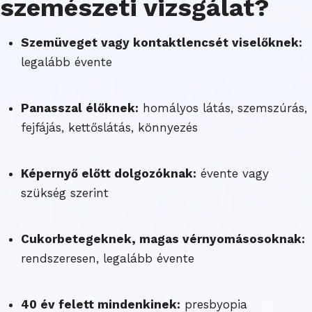
szemészeti vizsgálat?
Szemüveget vagy kontaktlencsét viselőknek:
legalább évente
Panasszal élőknek:
homályos látás, szemszúrás,
fejfájás, kettőslátás, könnyezés
Képernyő előtt dolgozóknak:
évente vagy
szükség szerint
Cukorbetegeknek, magas vérnyomásosoknak:
rendszeresen, legalább évente
40 év felett mindenkinek:
presbyopia