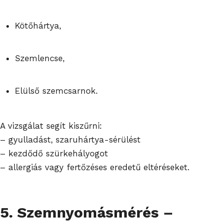
Kötőhártya,
Szemlencse,
Elülső szemcsarnok.
A vizsgálat segít kiszűrni:
– gyulladást, szaruhártya-sérülést
– kezdődő szürkehályogot
– allergiás vagy fertőzéses eredetű eltéréseket.
5. Szemnyomásmérés –