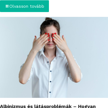
Olvasson tovább
Albinizmus és látásproblémák – Hogyan