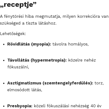
„receptje”
A fénytörési hiba megmutatja, milyen korrekcióra van
szükséged a tiszta látáshoz.
Lehetőségek:
Rövidlátás (myopia):
távolra homályos,
Távollátás (hypermetropia):
közelre nehéz
fókuszálni,
Asztigmatizmus (szemtengelyferdülés):
torz,
elmosódott látás,
Presbyopia:
közeli fókuszálási nehézség 40 év