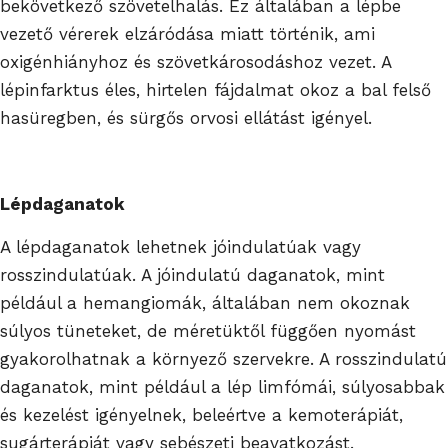
bekövetkező szövetelhalás. Ez általában a lépbe
vezető vérerek elzáródása miatt történik, ami
oxigénhiányhoz és szövetkárosodáshoz vezet. A
lépinfarktus éles, hirtelen fájdalmat okoz a bal felső
hasüregben, és sürgős orvosi ellátást igényel.
Lépdaganatok
A lépdaganatok lehetnek jóindulatúak vagy
rosszindulatúak. A jóindulatú daganatok, mint
például a hemangiomák, általában nem okoznak
súlyos tüneteket, de méretüktől függően nyomást
gyakorolhatnak a környező szervekre. A rosszindulatú
daganatok, mint például a lép limfómái, súlyosabbak
és kezelést igényelnek, beleértve a kemoterápiát,
sugárterápiát vagy sebészeti beavatkozást.