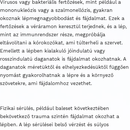
Vírusos vagy bakteriális fertőzések, mint például a
mononukleózis vagy a szalmonellózis, gyakran
okoznak lépmegnagyobbodást és fájdalmat. Ezek a
fertőzések a véráramon keresztül terjednek, és a lép,
mint az immunrendszer része, megpróbálja
eltávolítani a kórokozókat, ami túlterheli a szervet.
Emellett a lépben kialakuló jóindulatú vagy
rosszindulatú daganatok is fájdalmat okozhatnak. A
daganatok méretüktől és elhelyezkedésüktől függően
nyomást gyakorolhatnak a lépre és a környező
szövetekre, ami fájdalomhoz vezethet.
Fizikai sérülés, például baleset következtében
bekövetkező trauma szintén fájdalmat okozhat a
lépben. A lép sérülései belső vérzést és súlyos