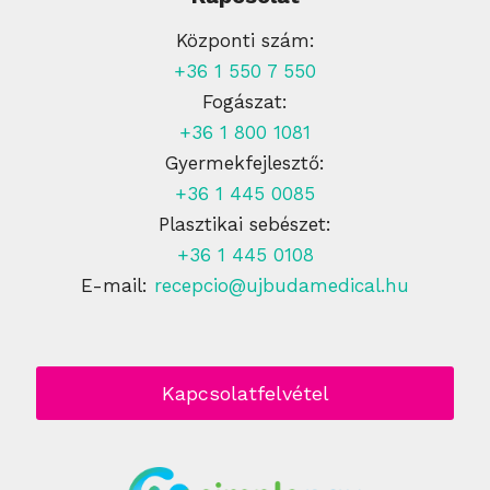
Központi szám:
+36 1 550 7 550
Fogászat:
+36 1 800 1081
Gyermekfejlesztő:
+36 1 445 0085
Plasztikai sebészet:
+36 1 445 0108
E-mail:
recepcio@ujbudamedical.hu
Kapcsolatfelvétel