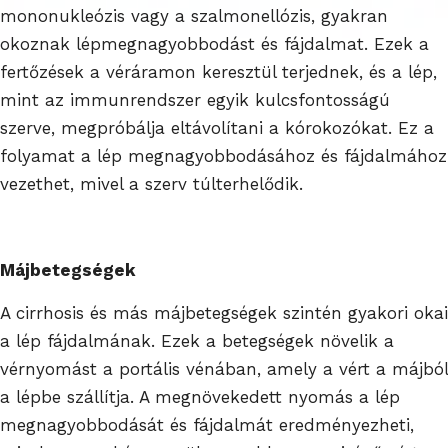
mononukleózis vagy a szalmonellózis, gyakran
okoznak lépmegnagyobbodást és fájdalmat. Ezek a
fertőzések a véráramon keresztül terjednek, és a lép,
mint az immunrendszer egyik kulcsfontosságú
szerve, megpróbálja eltávolítani a kórokozókat. Ez a
folyamat a lép megnagyobbodásához és fájdalmához
vezethet, mivel a szerv túlterhelődik.
Májbetegségek
A cirrhosis és más májbetegségek szintén gyakori okai
a lép fájdalmának. Ezek a betegségek növelik a
vérnyomást a portális vénában, amely a vért a májból
a lépbe szállítja. A megnövekedett nyomás a lép
megnagyobbodását és fájdalmát eredményezheti,