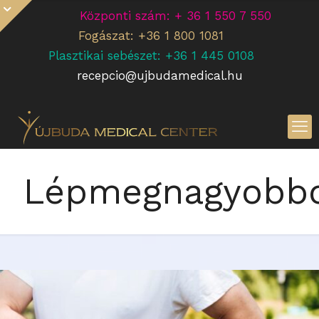
Központi szám: + 36 1 550 7 550
Fogászat: +36 1 800 1081
Plasztikai sebészet: +36 1 445 0108
recepcio@ujbudamedical.hu
Lépmegnagyobb