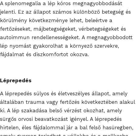
A splenomegalia a lép kóros megnagyobbodását
jelenti. Ez az állapot számos különböző betegség és
körülmény következménye lehet, beleértve a
fertőzéseket, májbetegségeket, vérbetegségeket és
autoimmun rendellenességeket. A megnagyobbodott
lép nyomást gyakorolhat a környező szervekre,
fájdalmat és diszkomfortot okozva.
Léprepedés
A léprepedés súlyos és életveszélyes állapot, amely
általában trauma vagy fertőzés következtében alakul
ki. A lép szakadása belső vérzést okozhat, amely
sürgős orvosi beavatkozást igényel. A léprepedés
hirtelen, éles fájdalommal jár a bal felső hasüregben,
amely gyorsan terjedhet a vállakba és a mellkasba.