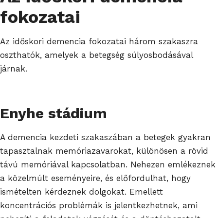
fokozatai
Az időskori demencia fokozatai három szakaszra
oszthatók, amelyek a betegség súlyosbodásával
járnak.
Enyhe stádium
A demencia kezdeti szakaszában a betegek gyakran
tapasztalnak memóriazavarokat, különösen a rövid
távú memóriával kapcsolatban. Nehezen emlékeznek
a közelmúlt eseményeire, és előfordulhat, hogy
ismételten kérdeznek dolgokat. Emellett
koncentrációs problémák is jelentkezhetnek, ami