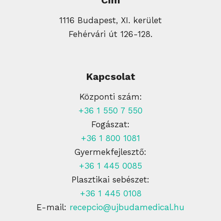
Cím
1116 Budapest, XI. kerület
Fehérvári út 126-128.
Kapcsolat
Központi szám:
+36 1 550 7 550
Fogászat:
+36 1 800 1081
Gyermekfejlesztő:
+36 1 445 0085
Plasztikai sebészet:
+36 1 445 0108
E-mail:
recepcio@ujbudamedical.hu