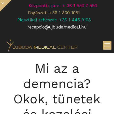
Központi szám: + 36 1 550 7 550
Fogászat: +36 1 800 1081
Plasztikai sebészet: +36 1 445 0108
recepcio@ujbudamedical.hu
Mi az a
demencia?
Okok, tünetek