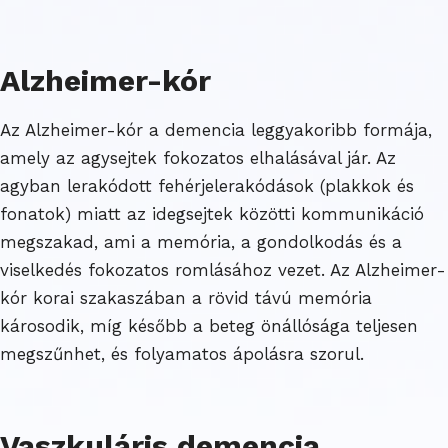
Alzheimer-kór
Az Alzheimer-kór a demencia leggyakoribb formája,
amely az agysejtek fokozatos elhalásával jár. Az
agyban lerakódott fehérjelerakódások (plakkok és
fonatok) miatt az idegsejtek közötti kommunikáció
megszakad, ami a memória, a gondolkodás és a
viselkedés fokozatos romlásához vezet. Az Alzheimer-
kór korai szakaszában a rövid távú memória
károsodik, míg később a beteg önállósága teljesen
megszűnhet, és folyamatos ápolásra szorul.
Vaszkuláris demencia