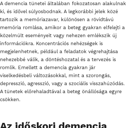
A demencia tünetei általában fokozatosan alakulnak
ki, és idővel súlyosbodnak. A legkorábbi jelek közé
tartozik a memóriazavar, különösen a rövidtávú
memória romlása, amikor a beteg gyakran elfelejti a
közelmúlt eseményeit vagy nehezen emlékszik új
információkra. Koncentrációs nehézségek is
megjelenhetnek, például a feladatok végrehajtása
nehezebbé válik, a döntéshozatal és a tervezés is
romlik. Emellett a demencia gyakran jár
viselkedésbeli változásokkal, mint a szorongás,
depresszió, agresszió, vagy a szociális visszahúzódás.
A tünetek előrehaladtával a beteg önállósága egyre
csökken.
Az időskori demencia