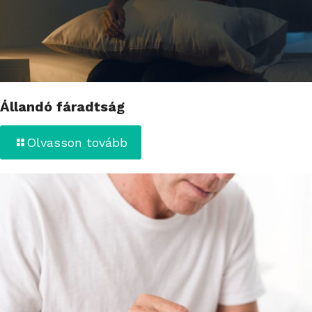
Állandó fáradtság
Olvasson tovább