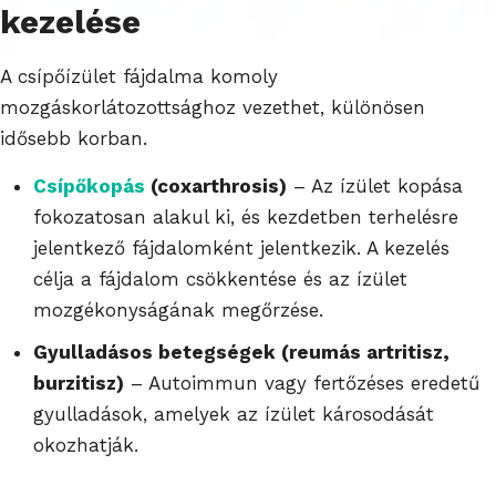
kezelése
A csípőízület fájdalma komoly
mozgáskorlátozottsághoz vezethet, különösen
idősebb korban.
Csípőkopás
(coxarthrosis)
– Az ízület kopása
fokozatosan alakul ki, és kezdetben terhelésre
jelentkező fájdalomként jelentkezik. A kezelés
célja a fájdalom csökkentése és az ízület
mozgékonyságának megőrzése.
Gyulladásos betegségek (reumás artritisz,
burzitisz)
– Autoimmun vagy fertőzéses eredetű
gyulladások, amelyek az ízület károsodását
okozhatják.