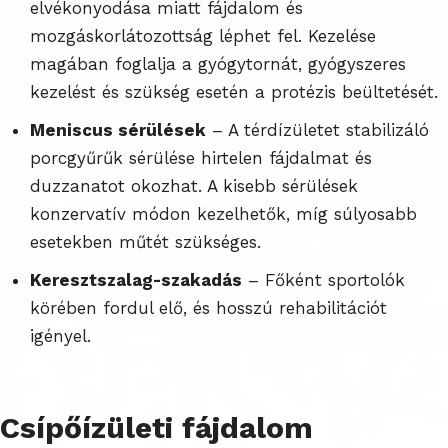
elvékonyodása miatt fájdalom és
mozgáskorlátozottság léphet fel. Kezelése
magában foglalja a gyógytornát, gyógyszeres
kezelést és szükség esetén a protézis beültetését.
Meniscus sérülések
– A térdízületet stabilizáló
porcgyűrűk sérülése hirtelen fájdalmat és
duzzanatot okozhat. A kisebb sérülések
konzervatív módon kezelhetők, míg súlyosabb
esetekben műtét szükséges.
Keresztszalag-szakadás
– Főként sportolók
körében fordul elő, és hosszú rehabilitációt
igényel.
Csípőízületi fájdalom