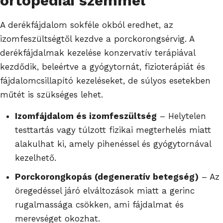
ortopédiai szemmel
A derékfájdalom sokféle okból eredhet, az
izomfeszültségtől kezdve a porckorongsérvig. A
derékfájdalmak kezelése konzervatív terápiával
kezdődik, beleértve a gyógytornát, fizioterápiát és
fájdalomcsillapító kezeléseket, de súlyos esetekben
műtét is szükséges lehet.
Izomfájdalom és izomfeszültség
– Helytelen
testtartás vagy túlzott fizikai megterhelés miatt
alakulhat ki, amely pihenéssel és gyógytornával
kezelhető.
Porckorongkopás (degeneratív betegség)
– Az
öregedéssel járó elváltozások miatt a gerinc
rugalmassága csökken, ami fájdalmat és
merevséget okozhat.