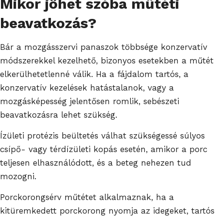
Mikor jöhet szóba műtéti
beavatkozás?
Bár a mozgásszervi panaszok többsége konzervatív
módszerekkel kezelhető, bizonyos esetekben a műtét
elkerülhetetlenné válik. Ha a fájdalom tartós, a
konzervatív kezelések hatástalanok, vagy a
mozgásképesség jelentősen romlik, sebészeti
beavatkozásra lehet szükség.
Ízületi protézis beültetés válhat szükségessé súlyos
csípő- vagy térdízületi kopás esetén, amikor a porc
teljesen elhasználódott, és a beteg nehezen tud
mozogni.
Porckorongsérv műtétet alkalmaznak, ha a
kitüremkedett porckorong nyomja az idegeket, tartós