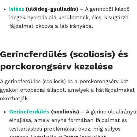
Isiász
(ülőideg-gyulladás)
– A gerincből kilépő
idegek nyomás alá kerülhetnek, éles, kisugárzó
fájdalmat okozva a láb irányába.
Gerincferdülés (scoliosis) és
porckorongsérv kezelése
A gerincferdülés (scoliosis) és a porckorongsérv két
gyakori ortopédiai állapot, amelyek a hátfájdalmakat
okozhatják.
Gerincferdülés
(scoliosis)
– A gerinc oldalirányú
elhajlása, amely enyhe formában fájdalmat és
testtartásbeli problémákat okoz, míg súlyos