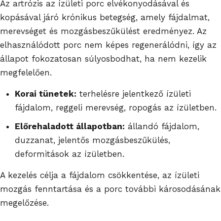
Az artrózis az ízületi porc elvékonyodásával és
kopásával járó krónikus betegség, amely fájdalmat,
merevséget és mozgásbeszűkülést eredményez. Az
elhasználódott porc nem képes regenerálódni, így az
állapot fokozatosan súlyosbodhat, ha nem kezelik
megfelelően.
Korai tünetek:
terhelésre jelentkező ízületi
fájdalom, reggeli merevség, ropogás az ízületben.
Előrehaladott állapotban:
állandó fájdalom,
duzzanat, jelentős mozgásbeszűkülés,
deformitások az ízületben.
A kezelés célja a fájdalom csökkentése, az ízületi
mozgás fenntartása és a porc további károsodásának
megelőzése.