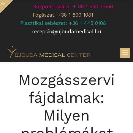
Központi szám: + 36 1 550 7 550
Fogászat: +36 1 800 1081
Plasztikai sebészet: +36 1 445 0108
recepcio@ujbudamedical.hu
Mozgásszervi
fájdalmak:
Milyen