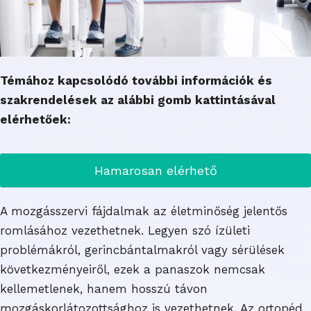
Témához kapcsolódó további információk és
szakrendelések az alábbi gomb kattintásával
elérhetőek:
Hamarosan elérhető
A mozgásszervi fájdalmak az életminőség jelentős
romlásához vezethetnek. Legyen szó ízületi
problémákról, gerincbántalmakról vagy sérülések
következményeiről, ezek a panaszok nemcsak
kellemetlenek, hanem hosszú távon
mozgáskorlátozottsághoz is vezethetnek. Az ortopéd