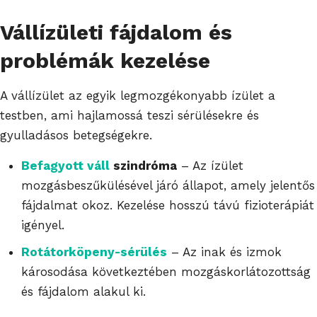
Vállízületi fájdalom
és
problémák kezelése
A vállízület az egyik legmozgékonyabb ízület a
testben, ami hajlamossá teszi sérülésekre és
gyulladásos betegségekre.
Befagyott váll
szindróma
– Az ízület
mozgásbeszűkülésével járó állapot, amely jelentős
fájdalmat okoz. Kezelése hosszú távú fizioterápiát
igényel.
Rotátorköpeny-sérülés
– Az inak és izmok
károsodása következtében mozgáskorlátozottság
és fájdalom alakul ki.