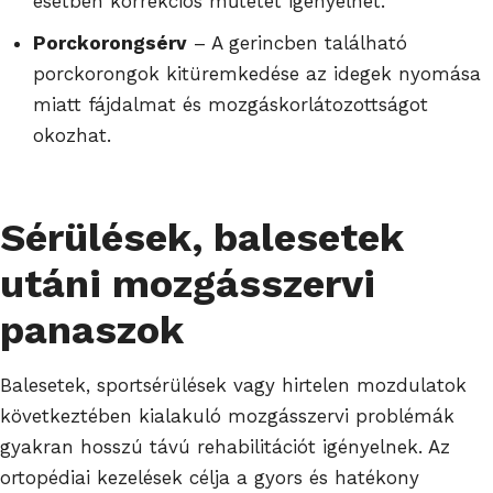
esetben korrekciós műtétet igényelhet.
Porckorongsérv
– A gerincben található
porckorongok kitüremkedése az idegek nyomása
miatt fájdalmat és mozgáskorlátozottságot
okozhat.
Sérülések, balesetek
utáni mozgásszervi
panaszok
Balesetek, sportsérülések vagy hirtelen mozdulatok
következtében kialakuló mozgásszervi problémák
gyakran hosszú távú rehabilitációt igényelnek. Az
ortopédiai kezelések célja a gyors és hatékony