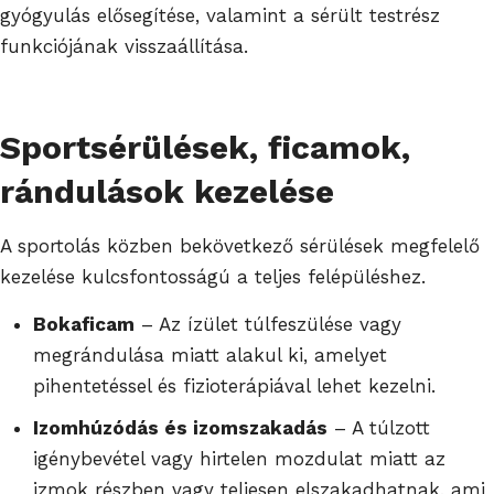
gyógyulás elősegítése, valamint a sérült testrész
funkciójának visszaállítása.
Sportsérülések, ficamok,
rándulások kezelése
A sportolás közben bekövetkező sérülések megfelelő
kezelése kulcsfontosságú a teljes felépüléshez.
Bokaficam
– Az ízület túlfeszülése vagy
megrándulása miatt alakul ki, amelyet
pihentetéssel és fizioterápiával lehet kezelni.
Izomhúzódás és izomszakadás
– A túlzott
igénybevétel vagy hirtelen mozdulat miatt az
izmok részben vagy teljesen elszakadhatnak, ami