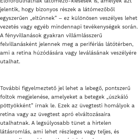
Előfordulhatnak látómező-kiesések is, amelyek azt
jelentik, hogy bizonyos részek a látómezőből
egyszerűen „eltűnnek” – ez különösen veszélyes lehet
vezetés vagy egyéb mindennapi tevékenységek során.
A fényvillanások gyakran villámlásszerű
felvillanásként jelennek meg a perifériás látótérben,
ami a retina húzódására vagy leválásának veszélyére
utalhat.
További figyelmeztető jel lehet a lebegő, pontszerű
foltok megjelenése, amelyeket a betegek „úszkáló
pöttyökként” írnak le. Ezek az üvegtesti homályok a
retina vagy az üvegtest apró elváltozásaira
utalhatnak. A legsúlyosabb tünet a hirtelen
látásromlás, ami lehet részleges vagy teljes, és