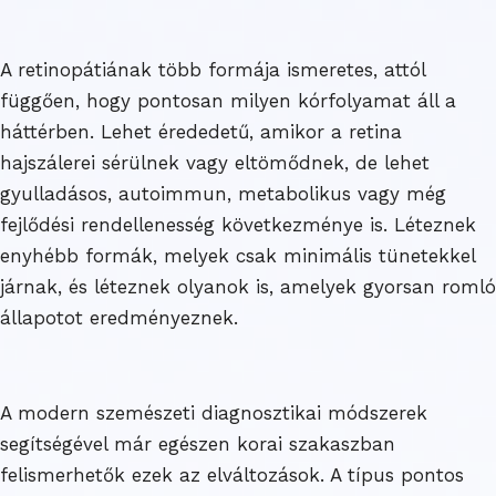
A retinopátiának több formája ismeretes, attól
függően, hogy pontosan milyen kórfolyamat áll a
háttérben. Lehet érededetű, amikor a retina
hajszálerei sérülnek vagy eltömődnek, de lehet
gyulladásos, autoimmun, metabolikus vagy még
fejlődési rendellenesség következménye is. Léteznek
enyhébb formák, melyek csak minimális tünetekkel
járnak, és léteznek olyanok is, amelyek gyorsan romló
állapotot eredményeznek.
A modern szemészeti diagnosztikai módszerek
segítségével már egészen korai szakaszban
felismerhetők ezek az elváltozások. A típus pontos