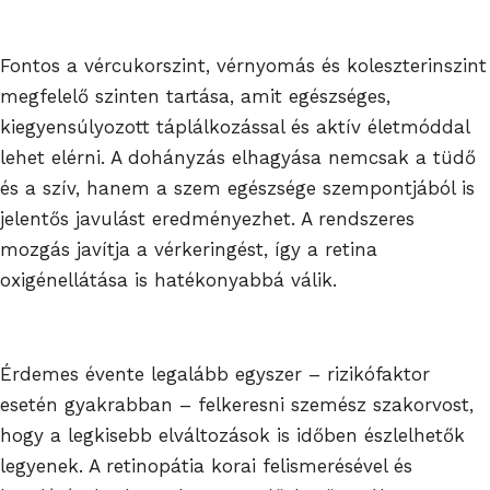
Fontos a vércukorszint, vérnyomás és koleszterinszint
megfelelő szinten tartása, amit egészséges,
kiegyensúlyozott táplálkozással és aktív életmóddal
lehet elérni. A dohányzás elhagyása nemcsak a tüdő
és a szív, hanem a szem egészsége szempontjából is
jelentős javulást eredményezhet. A rendszeres
mozgás javítja a vérkeringést, így a retina
oxigénellátása is hatékonyabbá válik.
Érdemes évente legalább egyszer – rizikófaktor
esetén gyakrabban – felkeresni szemész szakorvost,
hogy a legkisebb elváltozások is időben észlelhetők
legyenek. A retinopátia korai felismerésével és