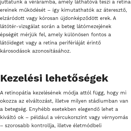
juttatunk a véráramba, amely láthatóvá teszi a retina
ereinek működését – így kimutathatók az áteresztő,
elzáródott vagy kórosan újdonképződött erek. A
látótér-vizsgálat során a beteg látómezejének
épségét mérjük fel, amely különösen fontos a
látóideget vagy a retina perifériáját érintő
károsodások azonosításához.
Kezelési lehetőségek
A retinopátia kezelésének módja attól függ, hogy mi
okozza az elváltozást, illetve milyen stádiumban van
a betegség. Enyhébb esetekben elegendő lehet a
kiváltó ok – például a vércukorszint vagy vérnyomás
– szorosabb kontrollja, illetve életmódbeli