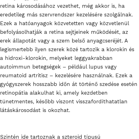
retina károsodásához vezethet, még akkor is, ha
eredetileg más szervrendszer kezelésére szolgálnak.
Ezek a hatóanyagok közvetetten vagy közvetlenül
befolyásolhatják a retina sejtjeinek működését, az
erek állapotát vagy a szem belső anyagcseréjét. A
legismertebb ilyen szerek közé tartozik a klorokin és
a hidroxi-klorokin, melyeket leggyakrabban
autoimmun betegségek – például lupus vagy
reumatoid artritisz – kezelésére használnak. Ezek a
gyógyszerek hosszabb időn át történő szedése esetén
retinopátia alakulhat ki, amely kezdetben
tünetmentes, később viszont visszafordíthatatlan
látáskárosodást is okozhat.
Szintén ide tartoznak a szteroid típusú