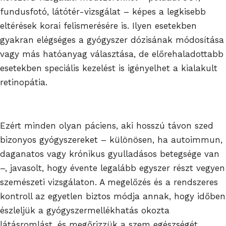
fundusfotó, látótér-vizsgálat – képes a legkisebb
eltérések korai felismerésére is. Ilyen esetekben
gyakran elégséges a gyógyszer dózisának módosítása
vagy más hatóanyag választása, de előrehaladottabb
esetekben speciális kezelést is igényelhet a kialakult
retinopátia.
Ezért minden olyan páciens, aki hosszú távon szed
bizonyos gyógyszereket – különösen, ha autoimmun,
daganatos vagy krónikus gyulladásos betegsége van
–, javasolt, hogy évente legalább egyszer részt vegyen
szemészeti vizsgálaton. A megelőzés és a rendszeres
kontroll az egyetlen biztos módja annak, hogy időben
észleljük a gyógyszermellékhatás okozta
látásromlást, és megőrizzük a szem egészségét.