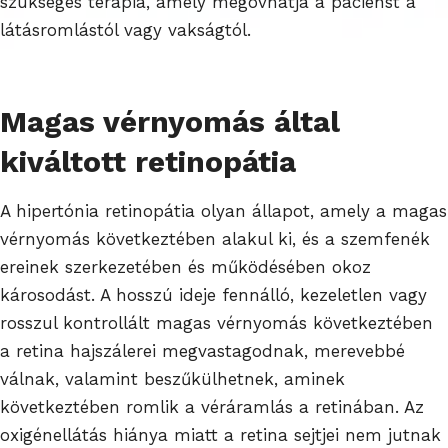
szükséges terápia, amely megóvhatja a pácienst a
látásromlástól vagy vakságtól.
Magas vérnyomás által
kiváltott retinopátia
A hipertónia retinopátia olyan állapot, amely a magas
vérnyomás következtében alakul ki, és a szemfenék
ereinek szerkezetében és működésében okoz
károsodást. A hosszú ideje fennálló, kezeletlen vagy
rosszul kontrollált magas vérnyomás következtében
a retina hajszálerei megvastagodnak, merevebbé
válnak, valamint beszűkülhetnek, aminek
következtében romlik a véráramlás a retinában. Az
oxigénellátás hiánya miatt a retina sejtjei nem jutnak