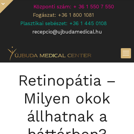
Központi szám: + 36 1 550 7 550
Fogászat: +36 1 800 1081
Plasztikai sebészet: +36 1 445 0108
recepcio@ujbudamedical.hu
Retinopátia –
Milyen okok
állhatnak a