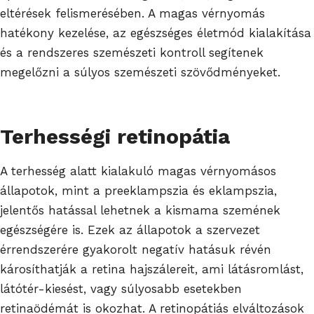
eltérések felismerésében. A magas vérnyomás
hatékony kezelése, az egészséges életmód kialakítása
és a rendszeres szemészeti kontroll segítenek
megelőzni a súlyos szemészeti szövődményeket.
Terhességi retinopátia
A terhesség alatt kialakuló magas vérnyomásos
állapotok, mint a preeklampszia és eklampszia,
jelentős hatással lehetnek a kismama szemének
egészségére is. Ezek az állapotok a szervezet
érrendszerére gyakorolt negatív hatásuk révén
károsíthatják a retina hajszálereit, ami látásromlást,
látótér-kiesést, vagy súlyosabb esetekben
retinaödémát is okozhat. A retinopátiás elváltozások