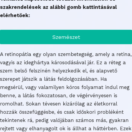
szakrendelések az alábbi gomb kattintásával
elérhetőek:
Szemészet
A retinopátia egy olyan szembetegség, amely a retina,
vagyis az ideghártya károsodásával jár. Ez a réteg a
szem belső felszínén helyezkedik el, és alapvető
szerepet játszik a látás feldolgozásában. Ha
megsérül, vagy valamilyen kóros folyamat indul meg
benne, a látás fokozatosan, de végérvényesen is
romolhat. Sokan tévesen kizárólag az életkorral
hozzák összefüggésbe, és csak időskori probléként
tekintenek rá, pedig valójában számos más, gyakran
rejtett vagy elhanyagolt ok is állhat a háttérben. Ezek