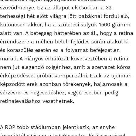
szövődménye. Ez az állapot elsősorban a 32.
terhességi hét előtt világra jött babáknál fordul elő,
különösen akkor, ha a születési súlyuk 1500 gramm
alatt van. A betegség hátterében az áll, hogy a retina
érrendszere a méhen belüli fejlődés során alakul ki,
és koraszülés esetén ez a folyamat befejezetlen
marad. A hiányos érhálózat következtében a retina
nem jut elegendő oxigénhez, amit a szervezet kóros
érképződéssel próbál kompenzálni. Ezek az újonnan
képződött erek azonban törékenyek, hajlamosak a
vérzésre, és hegesedéshez, végső esetben pedig
retinaleváláshoz vezethetnek.
A ROP több stádiumban jelentkezik, az enyhe
formáktól egészen a legsúlyosabb, látásvesztéssel