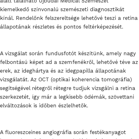
alatt található Újbudai Medical Szemészet
kiemelkedő színvonalú szemészeti diagnosztikát
kínál. Rendelőnk felszereltsége lehetővé teszi a retina
állapotának részletes és pontos feltérképezését.
A vizsgálat során fundusfotót készítünk, amely nagy
felbontású képet ad a szemfenékről, lehetővé téve az
erek, az ideghártya és az idegpapilla állapotának
vizsgálatát. Az OCT (optikai koherencia tomográfia)
segítségével rétegről rétegre tudjuk vizsgálni a retina
szerkezetét, így már a legkisebb ödémák, szövettani
elváltozások is időben észlelhetők.
A fluoreszceines angiográfia során festékanyagot