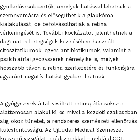
gyulladáscsökkentők, amelyek hatással lehetnek a
szemnyomásra és elősegíthetik a glaukóma
kialakulását, de befolyásolhatják a retina
vérkeringését is. További kockázatot jelenthetnek a
daganatos betegségek kezelésében használt
citosztatikumok, egyes antibiotikumok, valamint a
pszichiátriai gyógyszerek némelyike is, melyek
hosszabb távon a retina szerkezetére és funkciójára
egyaránt negatív hatást gyakorolhatnak.
A gyógyszerek által kiváltott retinopátia sokszor
alattomosan alakul ki, és mivel a kezdeti szakaszban
alig okoz tünetet, a rendszeres szemészeti ellenőrzés
kulcsfontosságú. Az Újbudai Medical Szemészet
korszerű vizsgálati módszerekkel – például OCT,