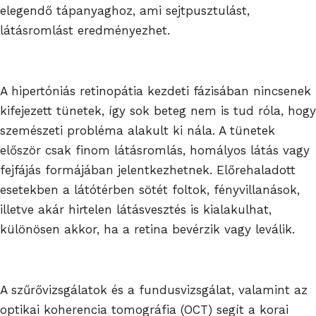
elegendő tápanyaghoz, ami sejtpusztulást,
látásromlást eredményezhet.
A hipertóniás retinopátia kezdeti fázisában nincsenek
kifejezett tünetek, így sok beteg nem is tud róla, hogy
szemészeti probléma alakult ki nála. A tünetek
először csak finom látásromlás, homályos látás vagy
fejfájás formájában jelentkezhetnek. Előrehaladott
esetekben a látótérben sötét foltok, fényvillanások,
illetve akár hirtelen látásvesztés is kialakulhat,
különösen akkor, ha a retina bevérzik vagy leválik.
A szűrővizsgálatok és a fundusvizsgálat, valamint az
optikai koherencia tomográfia (OCT) segít a korai