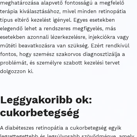
meghatározása alapvető fontosságú a megfelelő
terápia kiválasztásához, mivel minden retinopátia
típus eltérő kezelést igényel. Egyes esetekben
elegendő lehet a rendszeres megfigyelés, más
esetekben azonnali lézerkezelésre, injekciókra vagy
műtéti beavatkozásra van szükség. Ezért rendkívül
fontos, hogy szemész szakorvos diagnosztizálja a
problémát, és személyre szabott kezelési tervet
dolgozzon ki.
Leggyakoribb ok:
cukorbetegség
A diabéteszes retinopátia a cukorbetegség egyik
legrettegettebb és legsúlyosabb szövődménye, amely