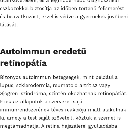
utánkövetésére, és a legmodernebb diagnosztikai
eszközökkel biztosítja az időben történő felismerést
és beavatkozást, ezzel is védve a gyermekek jövőbeni
látását.
Autoimmun eredetű
retinopátia
Bizonyos autoimmun betegségek, mint például a
lupus, szklerodermia, reumatoid artritisz vagy
Sjögren-szindróma, szintén okozhatnak retinopátiát.
Ezek az állapotok a szervezet saját
immunrendszerének téves reakciója miatt alakulnak
ki, amely a test saját szöveteit, köztük a szemet is
megtámadhatja. A retina hajszálerei gyulladásba