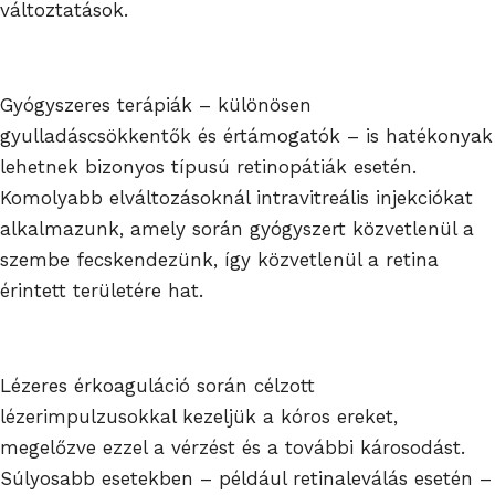
változtatások.
Gyógyszeres terápiák – különösen
gyulladáscsökkentők és értámogatók – is hatékonyak
lehetnek bizonyos típusú retinopátiák esetén.
Komolyabb elváltozásoknál intravitreális injekciókat
alkalmazunk, amely során gyógyszert közvetlenül a
szembe fecskendezünk, így közvetlenül a retina
érintett területére hat.
Lézeres érkoaguláció során célzott
lézerimpulzusokkal kezeljük a kóros ereket,
megelőzve ezzel a vérzést és a további károsodást.
Súlyosabb esetekben – például retinaleválás esetén –