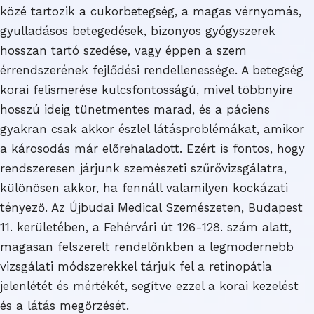
közé tartozik a cukorbetegség, a magas vérnyomás,
gyulladásos betegedések, bizonyos gyógyszerek
hosszan tartó szedése, vagy éppen a szem
érrendszerének fejlődési rendellenessége. A betegség
korai felismerése kulcsfontosságú, mivel többnyire
hosszú ideig tünetmentes marad, és a páciens
gyakran csak akkor észlel látásproblémákat, amikor
a károsodás már előrehaladott. Ezért is fontos, hogy
rendszeresen járjunk szemészeti szűrővizsgálatra,
különösen akkor, ha fennáll valamilyen kockázati
tényező. Az Újbudai Medical Szemészeten, Budapest
11. kerületében, a Fehérvári út 126-128. szám alatt,
magasan felszerelt rendelőnkben a legmodernebb
vizsgálati módszerekkel tárjuk fel a retinopátia
jelenlétét és mértékét, segítve ezzel a korai kezelést
és a látás megőrzését.