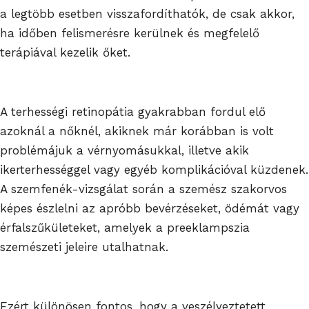
a legtöbb esetben visszafordíthatók, de csak akkor,
ha időben felismerésre kerülnek és megfelelő
terápiával kezelik őket.
A terhességi retinopátia gyakrabban fordul elő
azoknál a nőknél, akiknek már korábban is volt
problémájuk a vérnyomásukkal, illetve akik
ikerterhességgel vagy egyéb komplikációval küzdenek.
A szemfenék-vizsgálat során a szemész szakorvos
képes észlelni az apróbb bevérzéseket, ödémát vagy
érfalszűkületeket, amelyek a preeklampszia
szemészeti jeleire utalhatnak.
Ezért különösen fontos, hogy a veszélyeztetett