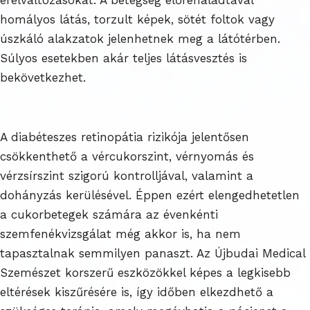
homályos látás, torzult képek, sötét foltok vagy
úszkáló alakzatok jelenhetnek meg a látótérben.
Súlyos esetekben akár teljes látásvesztés is
bekövetkezhet.
A diabéteszes retinopátia rizikója jelentősen
csökkenthető a vércukorszint, vérnyomás és
vérzsírszint szigorú kontrolljával, valamint a
dohányzás kerülésével. Éppen ezért elengedhetetlen
a cukorbetegek számára az évenkénti
szemfenékvizsgálat még akkor is, ha nem
tapasztalnak semmilyen panaszt. Az Újbudai Medical
Szemészet korszerű eszközökkel képes a legkisebb
eltérések kiszűrésére is, így időben elkezdhető a