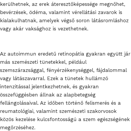
kerülhetnek, az erek áteresztőképessége megnőhet,
bevérzések, ödéma, valamint vérellátási zavarok is
kialakulhatnak, amelyek végső soron látásromláshoz
vagy akár vaksághoz is vezethetnek.
Az autoimmun eredetű retinopátia gyakran együtt jár
más szemészeti tünetekkel, például
szemszárazsággal, fényérzékenységgel, fájdalommal
vagy látászavarral. Ezek a tünetek hullámzó
intenzitással jelentkezhetnek, és gyakran
összefüggésben állnak az alapbetegség
fellángolásaival. Az időben történő felismerés és a
reumatológiai, valamint szemészeti szakorvosok
közös kezelése kulcsfontosságú a szem egészségének
megőrzéséhez.