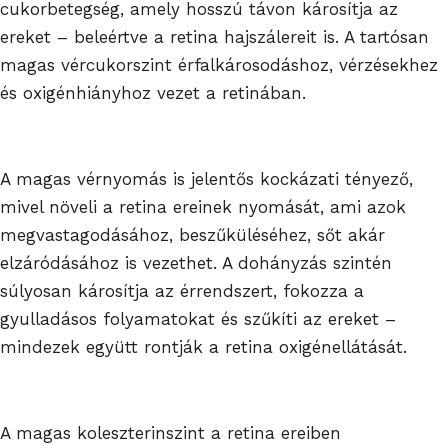
cukorbetegség, amely hosszú távon károsítja az
ereket – beleértve a retina hajszálereit is. A tartósan
magas vércukorszint érfalkárosodáshoz, vérzésekhez
és oxigénhiányhoz vezet a retinában.
A magas vérnyomás is jelentős kockázati tényező,
mivel növeli a retina ereinek nyomását, ami azok
megvastagodásához, beszűküléséhez, sőt akár
elzáródásához is vezethet. A dohányzás szintén
súlyosan károsítja az érrendszert, fokozza a
gyulladásos folyamatokat és szűkíti az ereket –
mindezek együtt rontják a retina oxigénellátását.
A magas koleszterinszint a retina ereiben