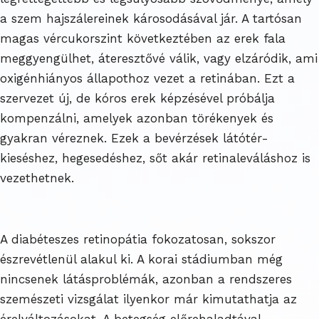
a szem hajszálereinek károsodásával jár. A tartósan
magas vércukorszint következtében az erek fala
meggyengülhet, áteresztővé válik, vagy elzáródik, ami
oxigénhiányos állapothoz vezet a retinában. Ezt a
szervezet új, de kóros erek képzésével próbálja
kompenzálni, amelyek azonban törékenyek és
gyakran véreznek. Ezek a bevérzések látótér-
kieséshez, hegesedéshez, sőt akár retinaleváláshoz is
vezethetnek.
A diabéteszes retinopátia fokozatosan, sokszor
észrevétlenül alakul ki. A korai stádiumban még
nincsenek látásproblémák, azonban a rendszeres
szemészeti vizsgálat ilyenkor már kimutathatja az
érelváltozásokat. A betegség előrehaladtával