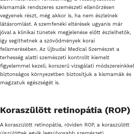
kismamák rendszeres szemészeti ellenőrzésen
vegyenek részt, még akkor is, ha nem észlelnek
látásromlást. A szemfenéki eltérések ugyanis már
jóval a klinikai tünetek megjelenése előtt észlelhetők,
így segíthetnek a szövődmények korai
felismerésében. Az Újbudai Medical Szemészet a
terhesség alatti szemészeti kontrollt kiemelt
figyelemmel kezeli, korszerű vizsgálati módszereinkkel
biztonságos környezetben biztosítjuk a kismamák és
magzatuk egészségét is.
Koraszülött retinopátia (ROP)
A koraszülött retinopátia, röviden ROP, a koraszülött
újszülöttek egyik legsúlyosabb szemészeti