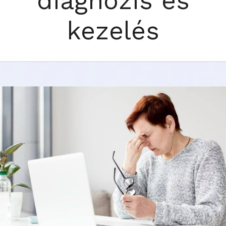
diagnózis és
kezelés