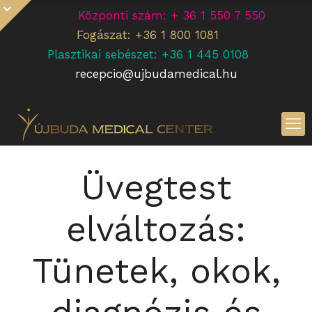
Központi szám: + 36 1 550 7 550
Fogászat: +36 1 800 1081
Plasztikai sebészet: +36 1 445 0108
recepcio@ujbudamedical.hu
Üvegtest
elváltozás:
Tünetek, okok,