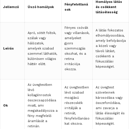
Homályos látás
Fényfelvillaná
Jellemző
Úszó homályok
és csökkent
sok
látásélesség
Fényes csóvák
A látás fokozatos
Apró, sötét foltok,
vagy villanások,
elhomályosodása,
szálak vagy
amelyeket
amely befolyásolja
hálózatok,
gyors
a közeli vagy
Leírás
amelyek szabad
szemmozgás
távoli látást,
szemmel láthatók,
okozhat, és a
csökkenti a
különösen világos
retina
fókuszálási
háttér előtt.
irritációja
képességet.
okozza.
Az üvegtestben
Az üvegtestben
Az üvegtest
lévő
lévő szabad
szöveteinek
kollagénrostok
mozgású
károsodása vagy
összecsapzódása
részecskék
összefonódása,
Ok
miatt, ami
irritálják a
ami zavarja a
megakadályozza a
retinát,
látás élességét és
fény megfelelő
fényfelvillanáso
fókuszálási
áramlását a
kat okozva.
képességét.
retinán.