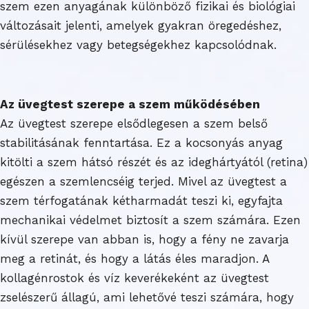
szem ezen anyagának különböző fizikai és biológiai
változásait jelenti, amelyek gyakran öregedéshez,
sérülésekhez vagy betegségekhez kapcsolódnak.
Az üvegtest szerepe a szem működésében
Az üvegtest szerepe elsődlegesen a szem belső
stabilitásának fenntartása. Ez a kocsonyás anyag
kitölti a szem hátsó részét és az ideghártyától (retina)
egészen a szemlencséig terjed. Mivel az üvegtest a
szem térfogatának kétharmadát teszi ki, egyfajta
mechanikai védelmet biztosít a szem számára. Ezen
kívül szerepe van abban is, hogy a fény ne zavarja
meg a retinát, és hogy a látás éles maradjon. A
kollagénrostok és víz keverékeként az üvegtest
zselészerű állagú, ami lehetővé teszi számára, hogy