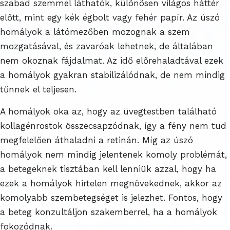
szabad szemmel láthatók, különösen világos háttér
előtt, mint egy kék égbolt vagy fehér papír. Az úszó
homályok a látómezőben mozognak a szem
mozgatásával, és zavaróak lehetnek, de általában
nem okoznak fájdalmat. Az idő előrehaladtával ezek
a homályok gyakran stabilizálódnak, de nem mindig
tűnnek el teljesen.
A homályok oka az, hogy az üvegtestben található
kollagénrostok összecsapzódnak, így a fény nem tud
megfelelően áthaladni a retinán. Míg az úszó
homályok nem mindig jelentenek komoly problémát,
a betegeknek tisztában kell lenniük azzal, hogy ha
ezek a homályok hirtelen megnövekednek, akkor az
komolyabb szembetegséget is jelezhet. Fontos, hogy
a beteg konzultáljon szakemberrel, ha a homályok
fokozódnak.