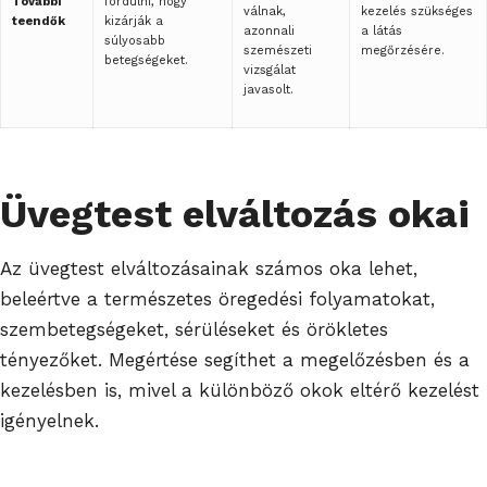
További
fordulni, hogy
válnak,
kezelés szükséges
teendők
kizárják a
azonnali
a látás
súlyosabb
szemészeti
megőrzésére.
betegségeket.
vizsgálat
javasolt.
Üvegtest elváltozás okai
Az üvegtest elváltozásainak számos oka lehet,
beleértve a természetes öregedési folyamatokat,
szembetegségeket, sérüléseket és örökletes
tényezőket. Megértése segíthet a megelőzésben és a
kezelésben is, mivel a különböző okok eltérő kezelést
igényelnek.