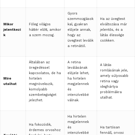
Gyors
szemmozgások
Ha az üvegtest
Mikor
Főleg világos
kal, gyakran
elváltozása már
jelentkezi
háttér előtt, amikor
előjele annak,
jelentős, és a
k
a szem mozog.
hogy az
látás élessége
üvegtest leválik
csökken.
a retinától.
Általában az
A retina
A látás
öregedéssel
leválásának
romlásának jele,
kapcsolatos, de ha
előjele lehet,
amely súlyosabb
Mire
hirtelen
ha hirtelen
retina vagy
utalhat
megnövekszik,
megjelennek
ideghártya
komolyabb
és
problémákra
szembetegséget
intenzívebbé
utalhat.
jelezhet.
válnak.
Ha hirtelen
megjelennek
Ha fokozódik,
és
Ha tartósan
érdemes orvoshoz
intenzívebbé
fennáll, orvosi