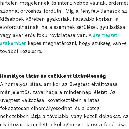
hirtelen megjelennek és intenzívebbé válnak, érdemes
azonnal orvoshoz fordulni. Míg a fényfelvillanások az
idősebbek körében gyakoriak, fiatalabb korban is
előfordulhatnak, ha a szemnek sérülései, gyulladása
vagy akár erős fokú rövidlátása van. A
szemészeti
szakember
képes meghatározni, hogy szükség van-e
további kezelésre.
Homályos látás és csökkent látásélesség
A homályos látás, amikor az üvegtest elváltozása
már jelentős, zavarhatja a mindennapi életet. Az
üvegtest változásai következtében a látás
fokozatosan elhomályosodhat, és a beteg
nehezebben látja a távolabbi vagy közeli dolgokat. Az
elváltozások mellett a kollagénrostok összefonódása