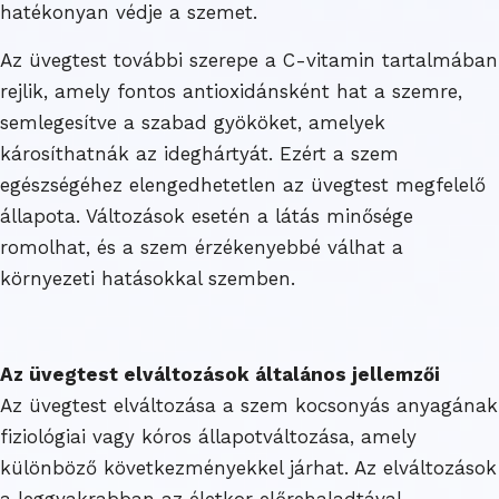
hatékonyan védje a szemet.
Az üvegtest további szerepe a C-vitamin tartalmában
rejlik, amely fontos antioxidánsként hat a szemre,
semlegesítve a szabad gyököket, amelyek
károsíthatnák az ideghártyát. Ezért a szem
egészségéhez elengedhetetlen az üvegtest megfelelő
állapota. Változások esetén a látás minősége
romolhat, és a szem érzékenyebbé válhat a
környezeti hatásokkal szemben.
Az üvegtest elváltozások általános jellemzői
Az üvegtest elváltozása a szem kocsonyás anyagának
fiziológiai vagy kóros állapotváltozása, amely
különböző következményekkel járhat. Az elváltozások
a leggyakrabban az életkor előrehaladtával