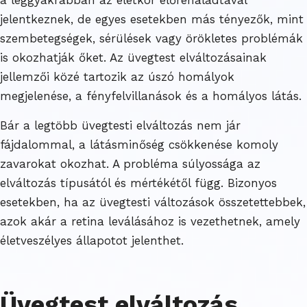
jelentkeznek, de egyes esetekben más tényezők, mint
szembetegségek, sérülések vagy örökletes problémák
is okozhatják őket. Az üvegtest elváltozásainak
jellemzői közé tartozik az úszó homályok
megjelenése, a fényfelvillanások és a homályos látás.
Bár a legtöbb üvegtesti elváltozás nem jár
fájdalommal, a látásminőség csökkenése komoly
zavarokat okozhat. A probléma súlyossága az
elváltozás típusától és mértékétől függ. Bizonyos
esetekben, ha az üvegtesti változások összetettebbek,
azok akár a retina leválásához is vezethetnek, amely
életveszélyes állapotot jelenthet.
Üvegtest elváltozás