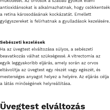
működését. Az orvosok a szabad gyökök elleni
antioxidánsokat is alkalmazhatnak, hogy csökkentsék
a retina károsodásának kockázatát. Emellett
gyógyszereket is felírhatnak a gyulladások kezelésére.
Sebészeti kezelések
Ha az üvegtest elváltozása súlyos, a sebészeti
beavatkozás válhat szükségessé. A vitrectomia az
egyik leggyakoribb eljárás, amely során az orvos
eltávolítja az üvegtest egy részét vagy egészét, és
mesterséges anyagot helyez a helyére. Az eljárás célja
a látás minőségének helyreállítása.
Üvegtest elváltozás