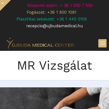
Központi szám: + 36 1 550 7 550
Fogászat: +36 1 800 1081
Plasztikai sebészet: +36 1 445 0108
recepcio@ujbudamedical.hu
MR Vizsgálat