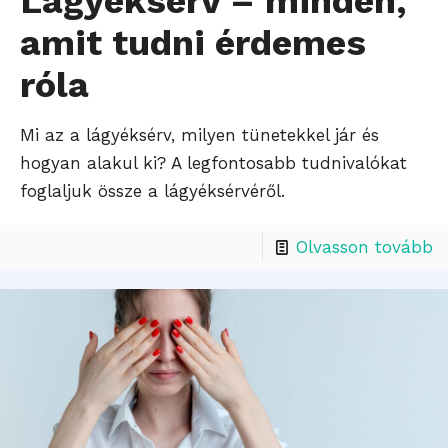
Lágyéksérv – minden,
amit tudni érdemes
róla
Mi az a lágyéksérv, milyen tünetekkel jár és
hogyan alakul ki? A legfontosabb tudnivalókat
foglaljuk össze a lágyéksérvéről.
Olvasson tovább