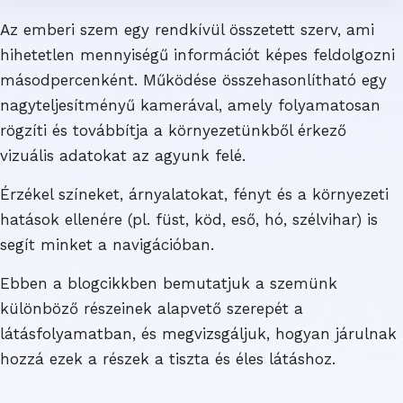
Az emberi szem egy rendkívül összetett szerv, ami
hihetetlen mennyiségű információt képes feldolgozni
másodpercenként. Működése összehasonlítható egy
nagyteljesítményű kamerával, amely folyamatosan
rögzíti és továbbítja a környezetünkből érkező
vizuális adatokat az agyunk felé.
Érzékel színeket, árnyalatokat, fényt és a környezeti
hatások ellenére (pl. füst, köd, eső, hó, szélvihar) is
segít minket a navigációban.
Ebben a blogcikkben bemutatjuk a szemünk
különböző részeinek alapvető szerepét a
látásfolyamatban, és megvizsgáljuk, hogyan járulnak
hozzá ezek a részek a tiszta és éles látáshoz.