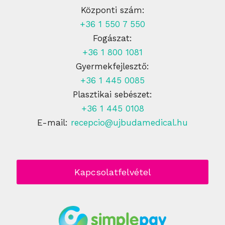
Központi szám:
+36 1 550 7 550
Fogászat:
+36 1 800 1081
Gyermekfejlesztő:
+36 1 445 0085
Plasztikai sebészet:
+36 1 445 0108
E-mail:
recepcio@ujbudamedical.hu
Kapcsolatfelvétel