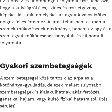
Ez a precíz és finomhangolt folyamat teszi lehetővé,
hogy a külvilágról éles, színes és részletgazdag
képeket lássunk, amelyeket az agyunk valós időben
dolgoz fel és értelmez. A látás tehát nem csupán a
szemek működésének eredménye, hanem az agy és a
szem együttműködésének bonyolult és kifinomult
folyamata.
Gyakori szembetegségek
A szem betegségei közé tartozik az árpa és a
kötőhártya-gyulladás, de ezek mellett súlyosabb
szembetegségek is kialakulhatnak akár fertőzés,
genetikai hajlam, vagy külső fizikai hatásra (pl. ütés,
sérülés).