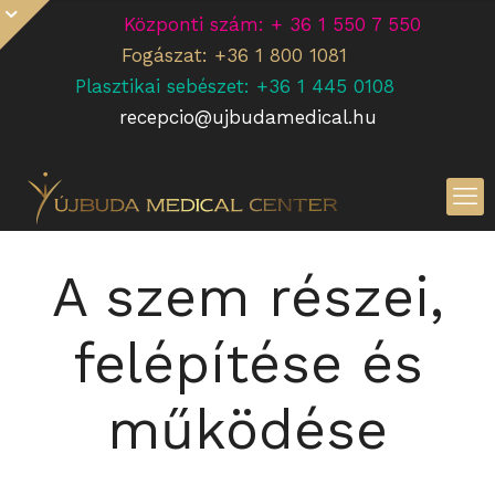
Központi szám: + 36 1 550 7 550
Fogászat: +36 1 800 1081
Plasztikai sebészet: +36 1 445 0108
recepcio@ujbudamedical.hu
A szem részei,
felépítése és
működése