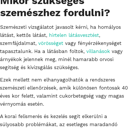
Mikor szükséges
szemészhez fordulni?
Szemészeti vizsgálatot javasolt kérni, ha homályos
látást, kettős látást,
hirtelen látásvesztést
,
szemfájdalmat,
vörösséget
vagy fényérzékenységet
tapasztalunk. Ha a látásban foltok,
villanások
vagy
árnyékok jelennek meg, minél hamarabb orvosi
segítség és kivizsgálás szükséges.
Ezek mellett nem elhanyagolhatók a rendszeres
szemészeti ellenőrzések, amik különösen fontosak 40
éves kor felett, valamint cukorbetegség vagy magas
vérnyomás esetén.
A korai felismerés és kezelés segít elkerülni a
súlyosabb problémákat, az esetleges maradandó