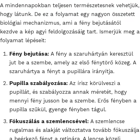
A mindennapokban teljesen természetesnek vehetjük,
hogy látunk. De ez a folyamat egy nagyon összetett
biológiai mechanizmus, ami a fény bejutásától
kezdve a kép agyi feldolgozásáig tart. Ismerjük meg a
folyamat lépéseit:
Fény bejutása:
A fény a szaruhártyán keresztül
jut be a szembe, amely az első fénytörő közeg. A
szaruhártya a fényt a pupillára irányítja.
Pupilla szabályozása:
Az írisz körülveszi a
pupillát, és szabályozza annak méretét, hogy
mennyi fény jusson be a szembe. Erős fényben a
pupilla szűkül, gyenge fényben tágul.
Fókuszálás a szemlencsével:
A szemlencse
rugalmas és alakját változtatva tovább fókuszálja
a beérkező fényt a retinára. A lencse közeli