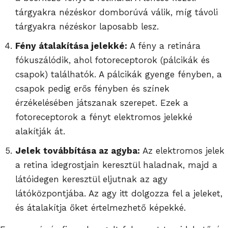
tárgyakra nézéskor domborúvá válik, míg távoli
tárgyakra nézéskor laposabb lesz.
Fény átalakítása jelekké:
A fény a retinára
fókuszálódik, ahol fotoreceptorok (pálcikák és
csapok) találhatók. A pálcikák gyenge fényben, a
csapok pedig erős fényben és színek
érzékelésében játszanak szerepet. Ezek a
fotoreceptorok a fényt elektromos jelekké
alakítják át.
Jelek továbbítása az agyba:
Az elektromos jelek
a retina idegrostjain keresztül haladnak, majd a
látóidegen keresztül eljutnak az agy
látóközpontjába. Az agy itt dolgozza fel a jeleket,
és átalakítja őket értelmezhető képekké.