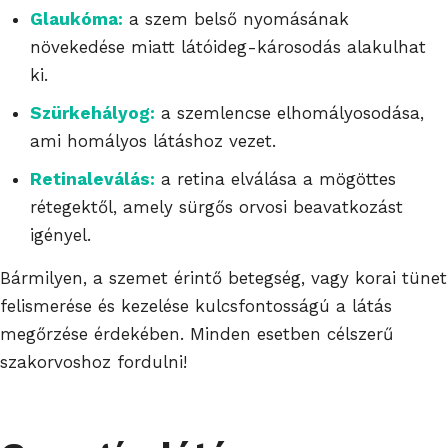
Glaukóma:
a szem belső nyomásának
növekedése miatt látóideg-károsodás alakulhat
ki.
Szürkehályog:
a szemlencse elhomályosodása,
ami homályos látáshoz vezet.
Retinaleválás:
a retina elválása a mögöttes
rétegektől, amely sürgős orvosi beavatkozást
igényel.
Bármilyen, a szemet érintő betegség, vagy korai tünet
felismerése és kezelése kulcsfontosságú a látás
megőrzése érdekében. Minden esetben célszerű
szakorvoshoz fordulni!